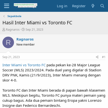
Log in
Register
Sepakbola
Hasil Inter Miami vs Toronto FC
T
S
Ragnaros
Sep 21, 2023
h
t
r
a
Ragnaros
R
e
r
New member
a
t
d
d
s
a
Sep 21, 2023
#1
t
t
a
e
Inter Miami vs Toronto FC
pada pekan ke-28 Major League
r
Soccer (MLS) 2023/2024. Pada duel yang digelar di Stadion
t
DRV PNK, Kamis (21/9/2023), Inter Miami menang dengan
e
skor 4-0.
r
Toronto FC dan Inter Miami berada di papan bawah klasemen
MLS. Meskipun begitu, Toronto FC punya materi pemain yang
cukup bagus. Ada dua pemain bintang Eropa yakni Lorenzo
Insigne dan Federico Bernardeschi.