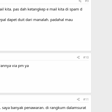
#9
l kita. pas dah ketangkep e mail kita di spam d
aypal dapet duit dari manalah. padahal mau
#10
rannya via pm ya
#11
. saya banyak penawaran. di rangkum dalamsurat