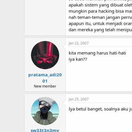
apakah sistem yang dibuat ole
mungkin para hacking bisa mas
nah teman-teman jangan perna
apapun itu, untuk menjadi oran
dan mereka yang telah menipu, r
Jan 22, 2007
kita memang harus hati-hati
iya kan??
pratama_adi20
01
New member
Jan 25, 2007
Iya betul banget, soalnya aku j
sw33t3n3my