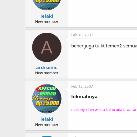
lelaki
New member
Feb 10, 2007
A
bener juga tu,kt temen2 semua 
ardisonic
New member
Feb 12, 2007
hikmahnya
makanya lain waktu kalau ada tawaran
lelaki
New member