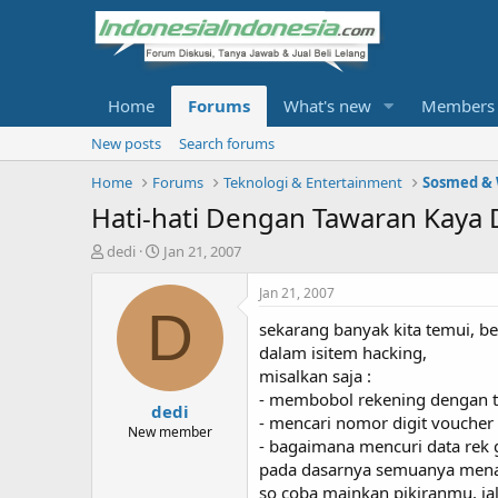
Home
Forums
What's new
Members
New posts
Search forums
Home
Forums
Teknologi & Entertainment
Sosmed &
Hati-hati Dengan Tawaran Kaya 
T
S
dedi
Jan 21, 2007
h
t
r
a
Jan 21, 2007
e
r
D
sekarang banyak kita temui, 
a
t
d
d
dalam isitem hacking,
s
a
misalkan saja :
t
t
- membobol rekening dengan 
dedi
a
e
- mencari nomor digit voucher
r
New member
- bagaimana mencuri data rek g
t
pada dasarnya semuanya menaw
e
r
so coba mainkan pikiranmu, j