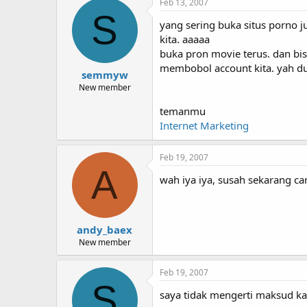
Feb 13, 2007
S
yang sering buka situs porno j
kita. aaaaa
buka pron movie terus. dan bis
membobol account kita. yah dun
semmyw
New member
temanmu
Internet Marketing
Feb 19, 2007
A
wah iya iya, susah sekarang c
andy_baex
New member
Feb 19, 2007
S
saya tidak mengerti maksud 