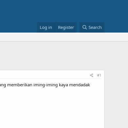
Log in
Register
Search
#1
 yang memberikan iming-iming kaya mendadak