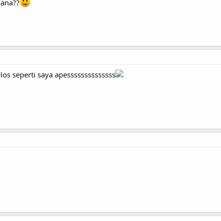
mana??
blos seperti saya apessssssssssssss