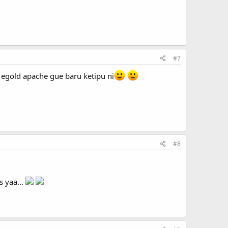
#7
 egold apache gue baru ketipu ni
#8
s yaa...