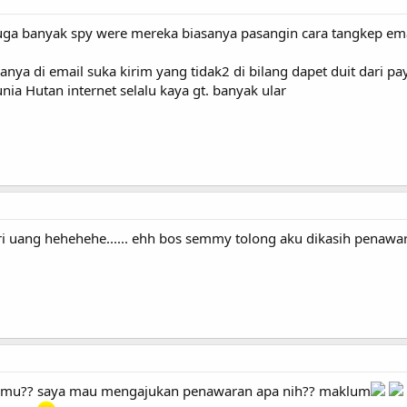
uga banyak spy were mereka biasanya pasangin cara tangkep emai
anya di email suka kirim yang tidak2 di bilang dapet duit dari p
ia Hutan internet selalu kaya gt. banyak ular
ari uang hehehehe...... ehh bos semmy tolong aku dikasih penawa
kamu?? saya mau mengajukan penawaran apa nih?? maklum