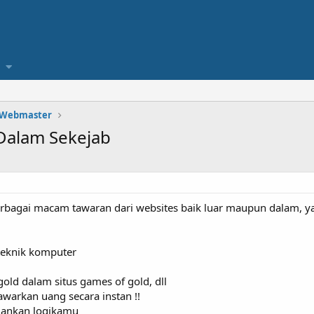
 Webmaster
Dalam Sekejab
berbagai macam tawaran dari websites baik luar maupun dalam,
teknik komputer
old dalam situs games of gold, dll
arkan uang secara instan !!
alankan logikamu