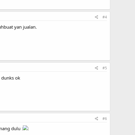
#4
hbuat yan jualan.
#5
l dunks ok
#6
mang dulu :
: