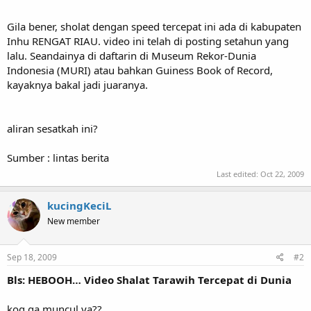
Gila bener, sholat dengan speed tercepat ini ada di kabupaten
Inhu RENGAT RIAU. video ini telah di posting setahun yang
lalu. Seandainya di daftarin di Museum Rekor-Dunia
Indonesia (MURI) atau bahkan Guiness Book of Record,
kayaknya bakal jadi juaranya.
aliran sesatkah ini?
Sumber : lintas berita
Last edited:
Oct 22, 2009
kucingKeciL
New member
Sep 18, 2009
#2
Bls: HEBOOH… Video Shalat Tarawih Tercepat di Dunia
kog ga muncul ya??