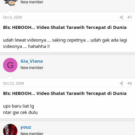
New member
Oct 4, 2009
#7
Bls: HEBOOH… Video Shalat Tarawih Tercepat di Dunia
udah lewat videonya ... saking cepetnya .. udah gak ada lagi
videonya ... hahahha !!
Gia_Viana
G
New member
Oct 22, 2009
#8
Bls: HEBOOH… Video Shalat Tarawih Tercepat di Dunia
ups baru liat lg
ntar gw cek dulu
youz
New member