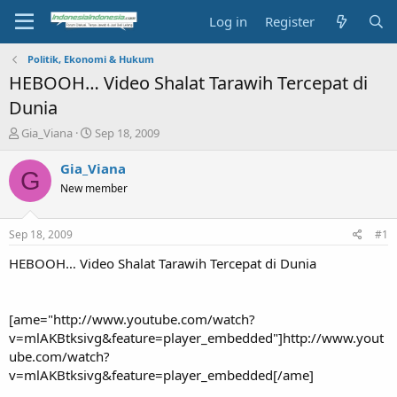
Log in
Register
Politik, Ekonomi & Hukum
HEBOOH… Video Shalat Tarawih Tercepat di
Dunia
T
S
Gia_Viana
Sep 18, 2009
h
t
r
a
Gia_Viana
G
e
r
New member
a
t
d
d
s
a
Sep 18, 2009
#1
t
t
a
e
HEBOOH… Video Shalat Tarawih Tercepat di Dunia
r
t
e
[ame="http://www.youtube.com/watch?
r
v=mlAKBtksivg&feature=player_embedded"]http://www.yout
ube.com/watch?
v=mlAKBtksivg&feature=player_embedded[/ame]