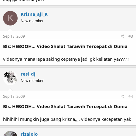
Krisna_aji_K
K
New member
Sep 18, 2009
#3
Bls: HEBOOH… Video Shalat Tarawih Tercepat di Dunia
videonya mana?apa saking cepetnya jadi gk keliatan ya?????
resi_dj
New member
Sep 18, 2009
#4
Bls: HEBOOH… Video Shalat Tarawih Tercepat di Dunia
hihihihi mungkin juga bang krisna,,,, videonya kecepetan yak
rizalolo