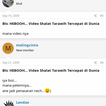
Mod
Sep 19, 2009
#5
Bls: HEBOOH… Video Shalat Tarawih Tercepat di Dunia
mana video nya
malingcinta
M
New member
Sep 27, 2009
#6
Bls: HEBOOH… Video Shalat Tarawih Tercepat di Dunia
iya boz...
mana pelemnya...
ane jadi penasaran nech...
)
Landax