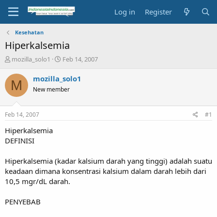
Log in
Register
Kesehatan
Hiperkalsemia
T
S
mozilla_solo1
Feb 14, 2007
h
t
r
a
mozilla_solo1
M
e
r
New member
a
t
d
d
s
a
Feb 14, 2007
#1
t
t
a
e
Hiperkalsemia
r
DEFINISI
t
e
Hiperkalsemia (kadar kalsium darah yang tinggi) adalah suatu
r
keadaan dimana konsentrasi kalsium dalam darah lebih dari
10,5 mgr/dL darah.
PENYEBAB