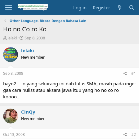
Log in
Register
Other Language. Bicara Dengan Bahasa Lain
Ho no Co ro Ko
T
S
lelaki
Sep 8, 2008
h
t
r
a
lelaki
e
r
New member
a
t
d
d
s
a
Sep 8, 2008
#1
t
t
a
e
hayo2... lo yang sekarang ini dah lulus SMA, masih pada inget
r
gaa cara nuliss atau aksara jawa ituu yang ho no co ro
t
koooo...
e
r
CinQy
New member
Oct 13, 2008
#2