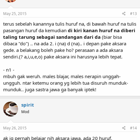
May 25, 2015
#13
terus sebelah kanannya tulis huruf na, di bawah huruf na tulis
pasangan huruf da kemudian
di kiri kanan huruf na diberi
taling tarung sebagai sandangan dari da
(biar bisa
dibaca "do") .. na ada 2. i (na) d (na).. i depan pake aksara
gede. a belakang boleh pake ho? perasaan a ada aksara
sendiri.(? a,i,u,e,o) pake aksara ini harusnya lebih tepat.
- n1 -
mbuh gak weruh. males blajar, males nerapin unggah-
ungguh. ntar ketemu orang yg lebih tua disuruh munduk-
munduk.. juga sastra jawa ga banyak iptek!
spirit
Mod
May 26, 2015
#14
ak jg pernah belajar nih aksara jawa, ada 20 huruf.