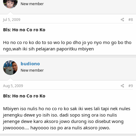
New member
Jul 5, 2009
#8
Bls: Ho no Co ro Ko
Ho no co ro ko do to so wo lo po dho jo yo nyo mo go bo tho
ngo,wah iki sih pelajaran paporitku mbiyen
budiono
New member
Aug 5, 2009
#9
Bls: Ho no Co ro Ko
Mbiyen iso nulis ho no co ro ko sak iki wes lali tapi nek nules
jenengku dewe yo isih iso. dadi sopo sing ora iso nulis
jenenge dewe karo aksoro jowo durong iso disebut wong
jowooooo.... hayoooo iso po ara nulis aksoro jowo.