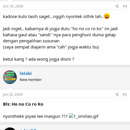
Oct 18, 2008
#4
kadose kulo tasih saget...nggih nyontek sithik lah..
Jadi inget.. kabarnya di jogja dulu "ho no co ro ko" ini jadi
bahasa gaul atau "sandi" nya para penghuni dunia gelap
dengan pengalihan susunan
(saya sempat diajarin ama "cah" jogja waktu itu)
betul kang ? ada wong jogja disini ?
lelaki
New member
Jun 26, 2009
#5
Bls: Ho no Co ro Ko
nyonthekk piyee lee masgun ???