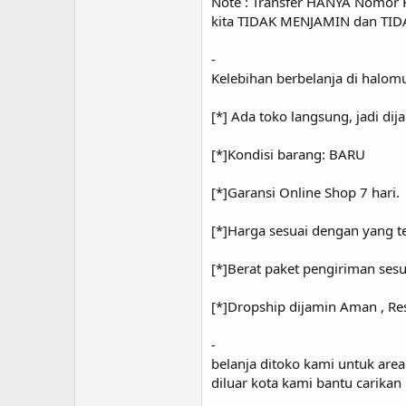
Note : Transfer HANYA Nomor Ke
kita TIDAK MENJAMIN dan TID
-
Kelebihan berbelanja di halom
[*] Ada toko langsung, jadi di
[*]Kondisi barang: BARU
[*]Garansi Online Shop 7 hari.
[*]Harga sesuai dengan yang te
[*]Berat paket pengiriman sesu
[*]Dropship dijamin Aman , Re
-
belanja ditoko kami untuk area
diluar kota kami bantu cari