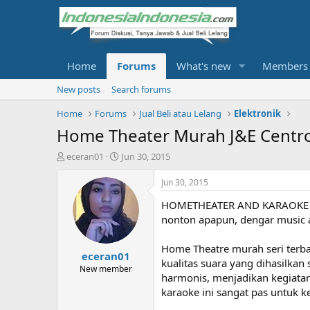
Home
Forums
What's new
Members
New posts
Search forums
Home
Forums
Jual Beli atau Lelang
Elektronik
Home Theater Murah J&E Centro
T
S
eceran01
Jun 30, 2015
h
t
r
a
Jun 30, 2015
e
r
HOMETHEATER AND KARAOKE CENT
a
t
d
d
nonton apapun, dengar music a
s
a
t
t
Home Theatre murah seri terb
eceran01
a
e
kualitas suara yang dihasilkan
r
New member
harmonis, menjadikan kegiata
t
karaoke ini sangat pas untuk k
e
r