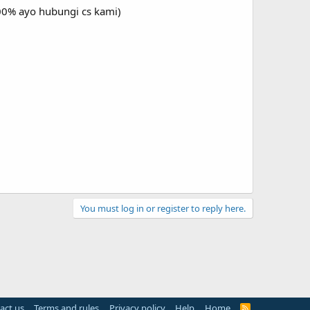
100% ayo hubungi cs kami)
You must log in or register to reply here.
act us
Terms and rules
Privacy policy
Help
Home
R