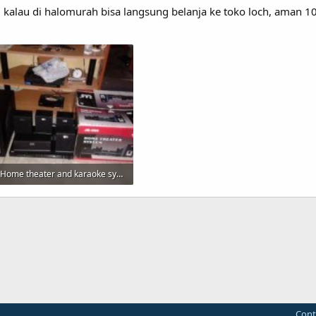
, kalau di halomurah bisa langsung belanja ke toko loch, aman 
Home theater and karaoke system je (2).jpg
13 KB · Views: 286
Cont