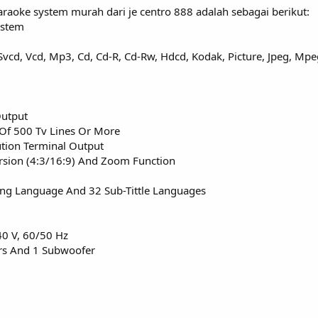
araoke system murah dari je centro 888 adalah sebagai berikut:
ystem
Svcd, Vcd, Mp3, Cd, Cd-R, Cd-Rw, Hdcd, Kodak, Picture, Jpeg, Mpe
Output
 Of 500 Tv Lines Or More
ution Terminal Output
ersion (4:3/16:9) And Zoom Function
ing Language And 32 Sub-Tittle Languages
40 V, 60/50 Hz
rs And 1 Subwoofer