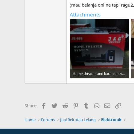
(mau belanja online tapi ragu2
Attachments
Home theater and karaoke system je.jpg
41.4 KB · Views: 39
Facebook
Twitter
Reddit
Pinterest
Tumblr
WhatsApp
Email
Link
Share:
Home
Forums
Jual Beli atau Lelang
Elektronik