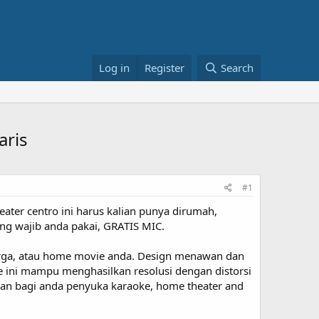
Log in
Register
Search
aris
#1
er centro ini harus kalian punya dirumah,
ang wajib anda pakai, GRATIS MIC.
arga, atau home movie anda. Design menawan dan
re ini mampu menghasilkan resolusi dengan distorsi
an bagi anda penyuka karaoke, home theater and