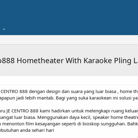
888 Hometheater With Karaoke Pling L
RO 888 dengan design dan suara yang luar biasa , home theat
papun jadi lebih mantab. Bagi yang suka karaokean ini solusi y
aru JE CENTRO 888 kami hadirkan untuk melengkapi ruang kelu
 sangat luar biasa. Menggunakan daya kecil, speaker home theat
n menonton film kesayangan seperti di bioskop sungguhan. Bahk
ebutuhan anda sehari hari