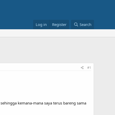
Log in
Register
Search
#1
, sehingga kemana-mana saya terus bareng sama