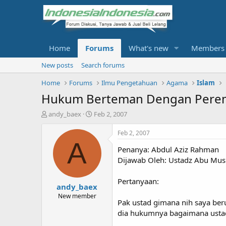
Home
Forums
What's new
Members
New posts
Search forums
Home
Forums
Ilmu Pengetahuan
Agama
Islam
Hukum Berteman Dengan Perem
T
S
andy_baex
Feb 2, 2007
h
t
r
a
Feb 2, 2007
e
r
A
Penanya: Abdul Aziz Rahman
a
t
d
d
Dijawab Oleh: Ustadz Abu Mushl
s
a
t
t
Pertanyaan:
andy_baex
a
e
r
New member
Pak ustad gimana nih saya be
t
dia hukumnya bagaimana usta
e
r