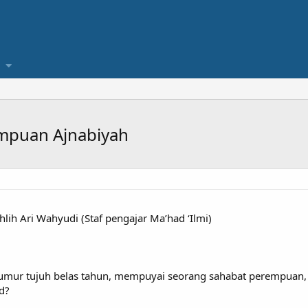
puan Ajnabiyah
ih Ari Wahyudi (Staf pengajar Ma’had ‘Ilmi)
rumur tujuh belas tahun, mempuyai seorang sahabat perempuan
d?