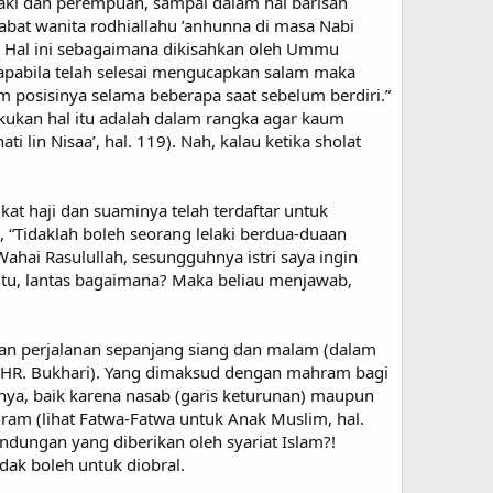
elaki dan perempuan, sampai dalam hal barisan
abat wanita rodhiallahu ’anhunna di masa Nabi
n. Hal ini sebagaimana dikisahkan oleh Ummu
m apabila telah selesai mengucapkan salam maka
m posisinya selama beberapa saat sebelum berdiri.”
kukan hal itu adalah dalam rangka agar kaum
 lin Nisaa’, hal. 119). Nah, kalau ketika sholat
kat haji dan suaminya telah terdaftar untuk
 “Tidaklah boleh seorang lelaki berdua-duaan
ai Rasulullah, sesungguhnya istri saya ingin
 itu, lantas bagaimana? Maka beliau menjawab,
ukan perjalanan sepanjang siang dan malam (dalam
” (HR. Bukhari). Yang dimaksud dengan mahram bagi
manya, baik karena nasab (garis keturunan) maupun
ram (lihat Fatwa-Fatwa untuk Anak Muslim, hal.
ndungan yang diberikan oleh syariat Islam?!
ak boleh untuk diobral.