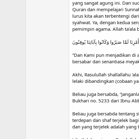
yang sangat agung ini. Dan su
Quran dan mempelajari Sunnah-
lurus kita akan terbentengi d
syahwat. Ya, dengan kedua sen
pemimpin agama. Allah ta’ala 
ِأَمْرِنَا لَمَّا صَبَرُوا وَكَانُوا بِآيَاتِنَا يُوقِنُونَ
“Dan Kami pun menjadikan di
bersabar dan senantiasa meyaki
Akhi, Rasulullah shallallahu ‘
lelaki dibandingkan (cobaan y
Beliau juga bersabda, “Jangan
Bukhari no. 5233 dari Ibnu Ab
Beliau juga bersabda tentang s
terdepan dan shaf terjelek ba
dan yang terjelek adalah yang 