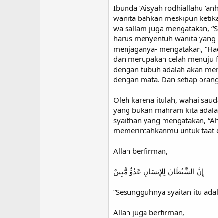
Ibunda ‘Aisyah rodhiallahu ’a
wanita bahkan meskipun ketika s
wa sallam juga mengatakan, “Su
harus menyentuh wanita yang t
menjaganya- mengatakan, “Ha
dan merupakan celah menuju fi
dengan tubuh adalah akan meng
dengan mata. Dan setiap orang y
Oleh karena itulah, wahai sau
yang bukan mahram kita adalah
syaithan yang mengatakan, “Ah,
memerintahkanmu untuk taat d
Allah berfirman,
إِنَّ الشَّيْطَانَ لِلإِنسَانِ عَدُوٌّ مُّبِينٌ
“Sesungguhnya syaitan itu ada
Allah juga berfirman,