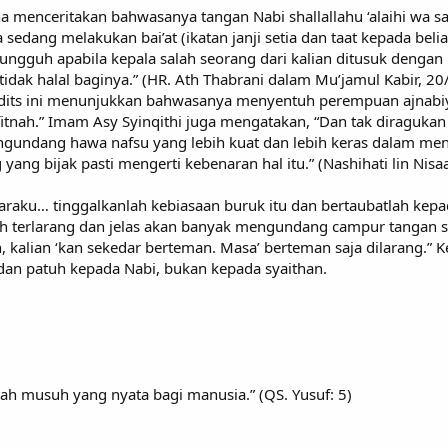
nha menceritakan bahwasanya tangan Nabi shallallahu ‘alaihi wa 
edang melakukan bai’at (ikatan janji setia dan taat kepada beliau
ngguh apabila kepala salah seorang dari kalian ditusuk dengan p
idak halal baginya.” (HR. Ath Thabrani dalam Mu’jamul Kabir, 2
dits ini menunjukkan bahwasanya menyentuh perempuan ajnabi
tnah.” Imam Asy Syinqithi juga mengatakan, “Dan tak diragukan
undang hawa nafsu yang lebih kuat dan lebih keras dalam meny
ang bijak pasti mengerti kebenaran hal itu.” (Nashihati lin Nisaa
daraku… tinggalkanlah kebiasaan buruk itu dan bertaubatlah ke
 terlarang dan jelas akan banyak mengundang campur tangan sy
 kalian ‘kan sekedar berteman. Masa’ berteman saja dilarang.” K
an patuh kepada Nabi, bukan kepada syaithan.
lah musuh yang nyata bagi manusia.” (QS. Yusuf: 5)