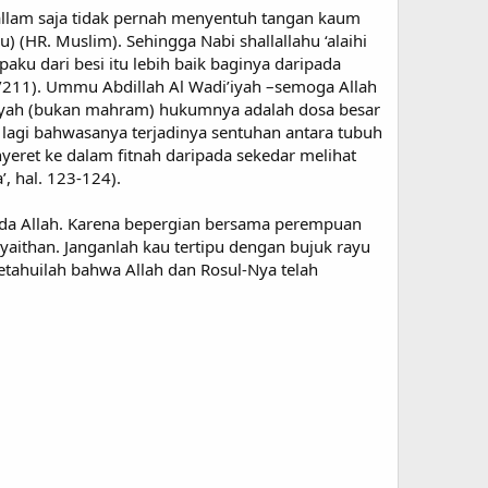
sallam saja tidak pernah menyentuh tangan kaum
) (HR. Muslim). Sehingga Nabi shallallahu ‘alaihi
aku dari besi itu lebih baik baginya daripada
0/211). Ummu Abdillah Al Wadi’iyah –semoga Allah
yah (bukan mahram) hukumnya adalah dosa besar
 lagi bahwasanya terjadinya sentuhan antara tubuh
eret ke dalam fitnah daripada sekedar melihat
’, hal. 123-124).
pada Allah. Karena bepergian bersama perempuan
aithan. Janganlah kau tertipu dengan bujuk rayu
etahuilah bahwa Allah dan Rosul-Nya telah