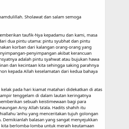
hamdulillah. Sholawat dan salam semoga
memberikan taufik-Nya kepadamu dan kami, masa
 dua pintu utama: pintu syubhat dan pintu
akan korban dari kalangan orang-orang yang
enyimpangan-penyimpangan akibat kerancuan
hsyatnya adalah pintu syahwat atau bujukan hawa
nan dan kecintaan kita sehingga saking parahnya
hon kepada Allah keselamatan dari kedua bahaya
 kelak pada hari kiamat matahari didekatkan di atas
ampir tenggelam di dalam lautan keringatnya
 memberikan sebuah keistimewaan bagi para
ngan Arsy Allah ta’ala. Hadits shahih itu
hiallahu ‘anhu yang menceritakan tujuh golongan
a. Demikianlah balasan yang sangat menyejukkan
a kita berlomba-lomba untuk meraih keutamaan