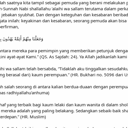
dah saatnya kita tampil sebagai pemuda yang berani melakukan p
Sunnah Nabi shallallahu ‘alaihi wa sallam terutama dalam perk
ari jebakan syubhat. Dan dengan keteguhan dan kesabaran beribad
jata inilah: keyakinan dan kesabaran, seorang pemuda akan bisa 
berfirman,
وَجَعَلْنَا مِنْهُمْ أَئِمَّةً يَهْدُونَ ب
 antara mereka para pemimpin yang memberikan petunjuk denga
ni ayat-ayat Kami.” (QS. As Sajdah: 24). Ya Allah jadikanlah ka
alaihi wa sallam telah bersabda, “Tidaklah aku tinggalkan sesud
ang berasal dari) kaum perempuan.” (HR. Bukhari no. 5096 dari U
lah salah seorang di antara kalian berdua-duaan dengan peremp
bas radhiyallahu’anhuma)
haf yang terbaik bagi kaum lelaki dan kaum wanita di dalam shola
gi mereka adalah yang paling belakang. Sedangkan sebaik-baik s
terdepan.” (HR. Muslim)