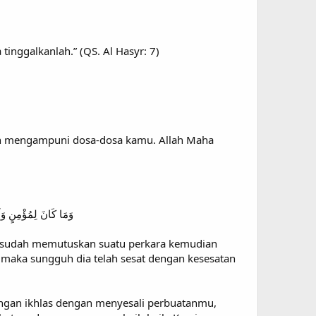
inggalkanlah.” (QS. Al Hasyr: 7)
 dan mengampuni dosa-dosa kamu. Allah Maha
وَمَا كَانَ لِمُؤْمِنٍ وَل
ya sudah memutuskan suatu perkara kemudian
a maka sungguh dia telah sesat dengan kesesatan
dengan ikhlas dengan menyesali perbuatanmu,