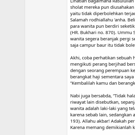
Lihatlah bagaimana Rasulullah 
sholat mereka pun diusahakan 
yaitu tidak diperbolehkan ter
Salamah rodhiallahu ‘anha. Bel
para wanita pun berdiri seket
(HR. Bukhari no. 870). Ummu S
wanita segera beranjak pergi se
saja campur baur itu tidak bole
Akhi, coba perhatikan sebuah h
mengikuti perang berjihad ber
dengan seorang perempuan kec
berangkat haji sementara saya
“Kembalilah kamu dan berangka
Nabi juga bersabda, “Tidak ha
riwayat lain disebutkan, sepa
wanita adalah laki-laki yang t
karena sebab lain, sedangkan 
193). Allahu akbar! Adakah pe
Karena memang demikianlah ke