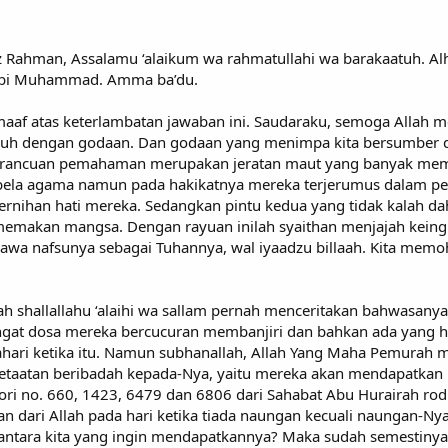
z Rahman, Assalamu ‘alaikum wa rahmatullahi wa barakaatuh. Al
Nabi Muhammad. Amma ba’du.
f atas keterlambatan jawaban ini. Saudaraku, semoga Allah 
 dengan godaan. Dan godaan yang menimpa kita bersumber dari
kerancuan pemahaman merupakan jeratan maut yang banyak mem
bela agama namun pada hakikatnya mereka terjerumus dalam p
nihan hati mereka. Sedangkan pintu kedua yang tidak kalah da
memakan mangsa. Dengan rayuan inilah syaithan menjajah keingi
awa nafsunya sebagai Tuhannya, wal iyaadzu billaah. Kita memo
ah shallallahu ‘alaihi wa sallam pernah menceritakan bahwasanya
ngat dosa mereka bercucuran membanjiri dan bahkan ada yang h
tahari ketika itu. Namun subhanallah, Allah Yang Maha Pemurah
atan beribadah kepada-Nya, yaitu mereka akan mendapatkan nau
ori no. 660, 1423, 6479 dan 6806 dari Sahabat Abu Hurairah rod
 dari Allah pada hari ketika tiada naungan kecuali naungan-Ny
 antara kita yang ingin mendapatkannya? Maka sudah semestiny