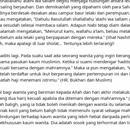
shallallahu ‘alaihi wa sallam begitu menjaga hubungan antara l
saling berjauhan. Dan demikianlah yang dipahami oleh para Sah
jadinya berdesak-desakan atau campur baur lelaki dan perempua
iau mengatakan, “Dahulu Rasulullah shallallahu ‘alaihi wa salla
ika sesudah selesai membaca salam. Adapun Nabi tetap diam dala
alamah mengatakan, “Menurut kami, wallahu a’lam, beliau mela
belum ada lelaki yang berpapasan dengan mereka.” (lihat Nashihati
h, maka apalagi di luar sholat… Tentunya lebih terlarang!!
adits lagi. Pada suatu saat ada seorang wanita yang ingin berang
sama pasukan kaum muslimin. Ketika si suami mendengar hadits,
uali bersama dengan mahramnya.” Maka ia pun mengatakan, “Wah
 telah terdaftar untuk ikut berperang dalam pertempuran ini dan
tlah haji menemani istrimu.” (HR. Bukhari dan Muslim)
lal bagi wanita yang beriman kepada Allah dan hari akhir melak
njang dua hari) kecuali apabila dia ditemani dengan mahramnya.
elah baligh, yang ia tidak boleh menikah dengan wanita itu sela
anak kecil yang belum baligh tidak memenuhi syarat sebagai mah
rlindungan terhadap kaum wanita yang lebih hebat daripada perli
khususan kaum wanita. Dia adalah sosok yang terhormat dan tid