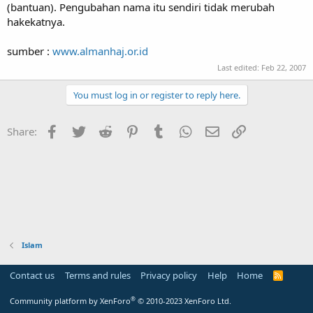
(bantuan). Pengubahan nama itu sendiri tidak merubah
hakekatnya.
sumber :
www.almanhaj.or.id
Last edited:
Feb 22, 2007
You must log in or register to reply here.
Facebook
Twitter
Reddit
Pinterest
Tumblr
WhatsApp
Email
Link
Share:
Islam
Contact us
Terms and rules
Privacy policy
Help
Home
R
S
S
®
Community platform by XenForo
© 2010-2023 XenForo Ltd.