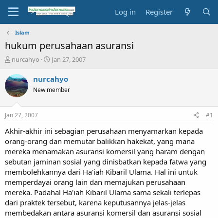
Log in
Register
Islam
hukum perusahaan asuransi
T
S
nurcahyo
Jan 27, 2007
h
t
r
a
nurcahyo
e
r
New member
a
t
d
d
s
a
Jan 27, 2007
#1
t
t
a
e
Akhir-akhir ini sebagian perusahaan menyamarkan kepada
r
orang-orang dan memutar balikkan hakekat, yang mana
t
mereka menamakan asuransi komersil yang haram dengan
e
sebutan jaminan sosial yang dinisbatkan kepada fatwa yang
r
membolehkannya dari Ha'iah Kibaril Ulama. Hal ini untuk
memperdayai orang lain dan memajukan perusahaan
mereka. Padahal Ha'iah Kibaril Ulama sama sekali terlepas
dari praktek tersebut, karena keputusannya jelas-jelas
membedakan antara asuransi komersil dan asuransi sosial