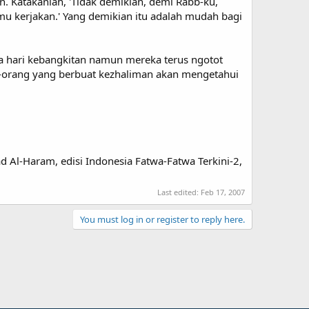
n. Katakanlah, 'Tidak demikian, demi Rabb-ku,
u kerjakan.' Yang demikian itu adalah mudah bagi
a hari kebangkitan namun mereka terus ngotot
g-orang yang berbuat kezhaliman akan mengetahui
ad Al-Haram, edisi Indonesia Fatwa-Fatwa Terkini-2,
Last edited:
Feb 17, 2007
You must log in or register to reply here.