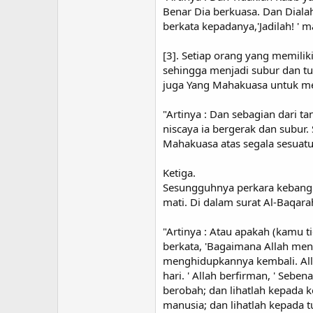
Benar Dia berkuasa. Dan Dial
berkata kepadanya,'Jadilah! ' ma
[3]. Setiap orang yang memil
sehingga menjadi subur dan t
juga Yang Mahakuasa untuk me
"Artinya : Dan sebagian dari t
niscaya ia bergerak dan subu
Mahakuasa atas segala sesuatu.
Ketiga.
Sesungguhnya perkara kebangki
mati. Di dalam surat Al-Baqara
"Artinya : Atau apakah (kamu 
berkata, 'Bagaimana Allah men
menghidupkannya kembali. Allah
hari. ' Allah berfirman, ' Seb
berobah; dan lihatlah kepada 
manusia; dan lihatlah kepada