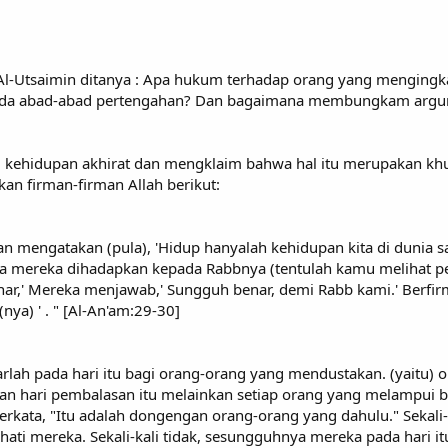
l-Utsaimin ditanya : Apa hukum terhadap orang yang mengingka
pada abad-abad pertengahan? Dan bagaimana membungkam argu
 kehidupan akhirat dan mengklaim bahwa hal itu merupakan khu
rkan firman-firman Allah berikut:
n mengatakan (pula), 'Hidup hanyalah kehidupan kita di dunia saja
a mereka dihadapkan kepada Rabbnya (tentulah kamu melihat per
ar,' Mereka menjawab,' Sungguh benar, demi Rabb kami.' Berfirma
ya) ' . " [Al-An'am:29-30]
sarlah pada hari itu bagi orang-orang yang mendustakan. (yaitu
n hari pembalasan itu melainkan setiap orang yang melampui ba
erkata, "Itu adalah dongengan orang-orang yang dahulu." Sekali-
ti mereka. Sekali-kali tidak, sesungguhnya mereka pada hari it