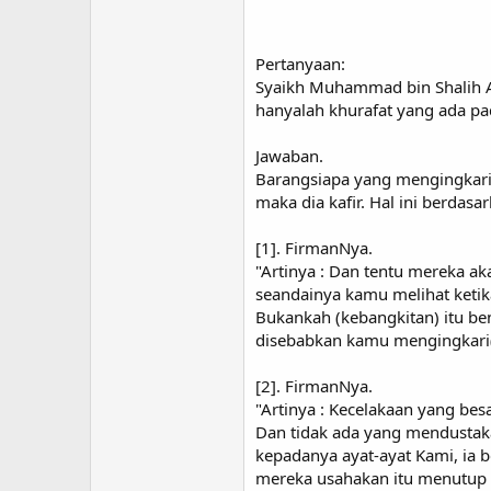
Pertanyaan:
Syaikh Muhammad bin Shalih A
hanyalah khurafat yang ada 
Jawaban.
Barangsiapa yang mengingkari
maka dia kafir. Hal ini berdasa
[1]. FirmanNya.
"Artinya : Dan tentu mereka aka
seandainya kamu melihat ketik
Bukankah (kebangkitan) itu ben
disebabkan kamu mengingkari(n
[2]. FirmanNya.
"Artinya : Kecelakaan yang be
Dan tidak ada yang mendustaka
kepadanya ayat-ayat Kami, ia b
mereka usahakan itu menutup ha