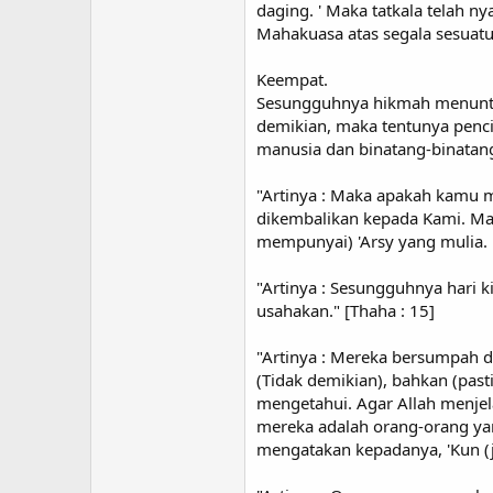
daging. ' Maka tatkala telah 
Mahakuasa atas segala sesuatu.
Keempat.
Sesungguhnya hikmah menuntut
demikian, maka tentunya pencip
manusia dan binatang-binatang
"Artinya : Maka apakah kamu 
dikembalikan kepada Kami. Mak
mempunyai) 'Arsy yang mulia. 
"Artinya : Sesungguhnya hari k
usahakan." [Thaha : 15]
"Artinya : Mereka bersumpah 
(Tidak demikian), bahkan (past
mengetahui. Agar Allah menjel
mereka adalah orang-orang ya
mengatakan kepadanya, 'Kun (ja