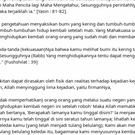
ah Maha Pencita lagi Maha Mengetahui, Sesungguhnya perintahN
ka terjadilah ia." [Yasin : 81-82].
iki pengetahuan menyaksikan bumi yang kering dan tumbuh-tumb
umbuh-tumbuhan hidup kembali setelah mati. Yang Mahakuasa un
nghidupkan kembali orang-orang yang sudah mati dan membangk
anda-tanda (kekuasaan)Nya bahwa kamu melihat bumi itu kering t
r. Sesungguhnya (Rabb) Yang menghidupkannya tentu dapat men
" [Fushshilat : 39]
tan dapat dirasakan oleh fisik dan realitas terhadap kejadian-
h, Allah menyinggung lima kejadian, yaitu firmanNya,
tidak memperhatikan) orang-orang yang melalui suatu negeri ya
ghidupkan kembali negeri ini setelah roboh' Maka Allah mematik
 bertanya, 'Berapakah lamanya kamu tinggal disini?' la menjawab,
enarnya kamu telah tinggal di sini seratus tahun lamanya; lihat
keledai kamu (yang telah menjadi tulang belulang); Kami akan 
 tulang belulang keledai itu, bagaimana kami menyusunnya kem