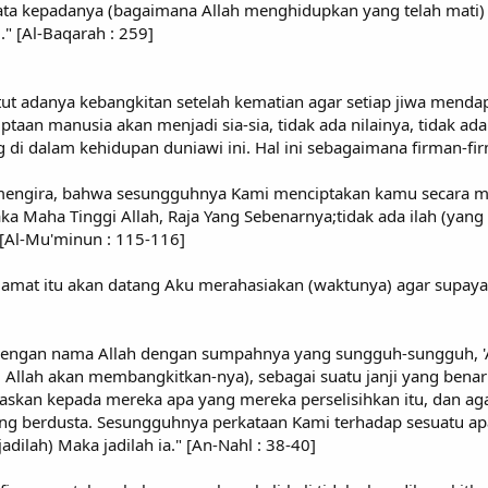
nyata kepadanya (bagaimana Allah menghidupkan yang telah mati) 
" [Al-Baqarah : 259]
 adanya kebangkitan setelah kematian agar setiap jiwa mendapa
taan manusia akan menjadi sia-sia, tidak ada nilainya, tidak ad
 di dalam kehidupan duniawi ini. Hal ini sebagaimana firman-fir
mengira, bahwa sesungguhnya Kami menciptakan kamu secara ma
a Maha Tinggi Allah, Raja Yang Sebenarnya;tidak ada ilah (yang 
[Al-Mu'minun : 115-116]
iamat itu akan datang Aku merahasiakan (waktunya) agar supaya ti
dengan nama Allah dengan sumpahnya yang sungguh-sungguh, 'A
i Allah akan membangkitkan-nya), sebagai suatu janji yang benar
askan kepada mereka apa yang mereka perselisihkan itu, dan ag
ng berdusta. Sesungguhnya perkataan Kami terhadap sesuatu a
dilah) Maka jadilah ia." [An-Nahl : 38-40]