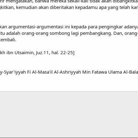
fir mengatakan, bahwa mereka sekali-kali tidak akan dibangkitka
itkan, kemudian akan diberitakan kepadamu apa yang telah kam
skan argumentasi-argumentasi ini kepada para pengingkar adany
ka itu adalah orang-orang sombong lagi pembangkang. Dan, oran
embali.
h ibn Utsaimin, Juz.11, hal. 22-25]
sy-Syar'iyyah Fi Al-Masa'il Al-Ashriyyah Min Fatawa Ulama Al-Bal