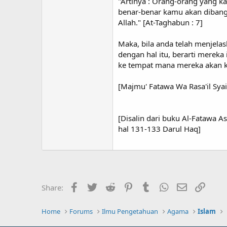
"Artinya : Orang-orang yang ka
benar-benar kamu akan dibangk
Allah." [At-Taghabun : 7]
Maka, bila anda telah menjela
dengan hal itu, berarti mere
ke tempat mana mereka akan k
[Majmu' Fatawa Wa Rasa'il Syaik
[Disalin dari buku Al-Fatawa A
hal 131-133 Darul Haq]
Facebook
Twitter
Reddit
Pinterest
Tumblr
WhatsApp
Email
Link
Share:
Home
Forums
Ilmu Pengetahuan
Agama
Islam