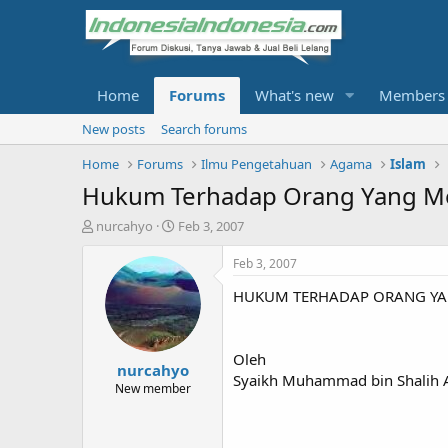
Home
Forums
What's new
Members
New posts
Search forums
Home
Forums
Ilmu Pengetahuan
Agama
Islam
Hukum Terhadap Orang Yang Me
T
S
nurcahyo
Feb 3, 2007
h
t
r
a
Feb 3, 2007
e
r
HUKUM TERHADAP ORANG YA
a
t
d
d
s
a
t
t
Oleh
nurcahyo
a
e
Syaikh Muhammad bin Shalih A
r
New member
t
e
r