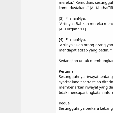
mereka." Kemudian, sesungguhn
kamu dustakan'." [Al-Muthaffif
[3]. FirmanNya.
"Artinya : Bahkan mereka mend
[Al-Furqan : 11].
[4]. FirmanNya.
"Artinya : Dan orang-orang ya
mendapat adzab yang pedih. " 
Sedangkan untuk membungkam a
Pertama.
Sesungguhnya riwayat tentang p
syari'at langit serta telah d
membenarkan riwayat yang dinuki
tidak mencapai tingkatan infor
Kedua.
Sesungguhnya perkara kebangkit