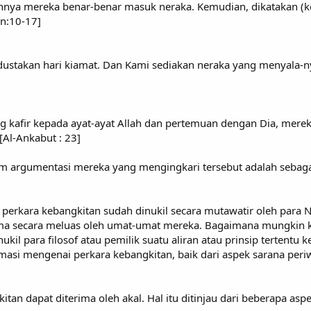
ya mereka benar-benar masuk neraka. Kemudian, dikatakan (kep
in:10-17]
ustakan hari kiamat. Dan Kami sediakan neraka yang menyala-ny
ng kafir kepada ayat-ayat Allah dan pertemuan dengan Dia, merek
[Al-Ankabut : 23]
rgumentasi mereka yang mengingkari tersebut adalah sebagai
erkara kebangkitan sudah dinukil secara mutawatir oleh para Nabi
iterima secara meluas oleh umat-umat mereka. Bagaimana mungkin
l para filosof atau pemilik suatu aliran atau prinsip tertentu k
masi mengenai perkara kebangkitan, baik dari aspek sarana peri
an dapat diterima oleh akal. Hal itu ditinjau dari beberapa aspe