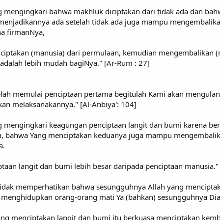
ng mengingkari bahwa makhluk diciptakan dari tidak ada dan bahwa 
enjadikannya ada setelah tidak ada juga mampu mengembalika
na firmanNya,
enciptakan (manusia) dari permulaan, kemudian mengembalikan 
adalah lebih mudah bagiNya." [Ar-Rum : 27]
lah memulai penciptaan pertama begitulah Kami akan mengulangin
an melaksanakannya." [Al-Anbiya': 104]
ang mengingkari keagungan penciptaan langit dan bumi karena 
a, bahwa Yang menciptakan keduanya juga mampu mengembalikann
a.
taan langit dan bumi lebih besar daripada penciptaan manusia." [
 tidak memperhatikan bahwa sesungguhnya Allah yang menciptak
menghidupkan orang-orang mati Ya (bahkan) sesungguhnya Dia M
yang menciptakan langit dan bumi itu berkuasa menciptakan kemb