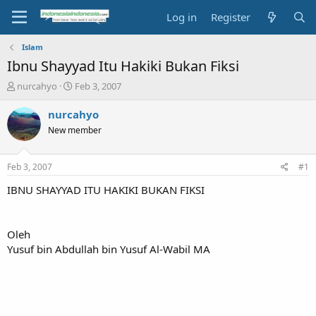
Log in
Register
Islam
Ibnu Shayyad Itu Hakiki Bukan Fiksi
T
S
nurcahyo
Feb 3, 2007
h
t
r
a
nurcahyo
e
r
New member
a
t
d
d
s
a
Feb 3, 2007
#1
t
t
a
e
IBNU SHAYYAD ITU HAKIKI BUKAN FIKSI
r
t
e
Oleh
r
Yusuf bin Abdullah bin Yusuf Al-Wabil MA