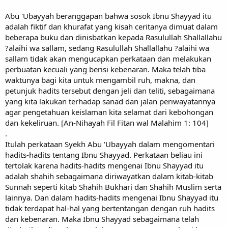
Abu 'Ubayyah beranggapan bahwa sosok Ibnu Shayyad itu
adalah fiktif dan khurafat yang kisah ceritanya dimuat dalam
beberapa buku dan dinisbatkan kepada Rasulullah Shallallahu
?alaihi wa sallam, sedang Rasulullah Shallallahu ?alaihi wa
sallam tidak akan mengucapkan perkataan dan melakukan
perbuatan kecuali yang berisi kebenaran. Maka telah tiba
waktunya bagi kita untuk mengambil ruh, makna, dan
petunjuk hadits tersebut dengan jeli dan teliti, sebagaimana
yang kita lakukan terhadap sanad dan jalan periwayatannya
agar pengetahuan keislaman kita selamat dari kebohongan
dan kekeliruan. [An-Nihayah Fil Fitan wal Malahim 1: 104]
.
Itulah perkataan Syekh Abu 'Ubayyah dalam mengomentari
hadits-hadits tentang Ibnu Shayyad. Perkataan beliau ini
tertolak karena hadits-hadits mengenai Ibnu Shayyad itu
adalah shahih sebagaimana diriwayatkan dalam kitab-kitab
Sunnah seperti kitab Shahih Bukhari dan Shahih Muslim serta
lainnya. Dan dalam hadits-hadits mengenai Ibnu Shayyad itu
tidak terdapat hal-hal yang bertentangan dengan ruh hadits
dan kebenaran. Maka Ibnu Shayyad sebagaimana telah