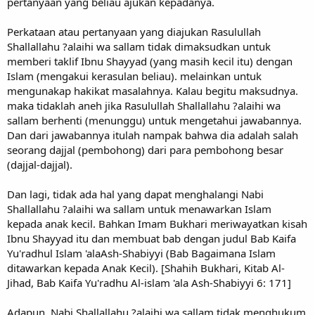
pertanyaan yang beliau ajukan kepadanya.
Perkataan atau pertanyaan yang diajukan Rasulullah
Shallallahu ?alaihi wa sallam tidak dimaksudkan untuk
memberi taklif Ibnu Shayyad (yang masih kecil itu) dengan
Islam (mengakui kerasulan beliau). melainkan untuk
mengunakap hakikat masalahnya. Kalau begitu maksudnya.
maka tidaklah aneh jika Rasulullah Shallallahu ?alaihi wa
sallam berhenti (menunggu) untuk mengetahui jawabannya.
Dan dari jawabannya itulah nampak bahwa dia adalah salah
seorang dajjal (pembohong) dari para pembohong besar
(dajjal-dajjal).
Dan lagi, tidak ada hal yang dapat menghalangi Nabi
Shallallahu ?alaihi wa sallam untuk menawarkan Islam
kepada anak kecil. Bahkan Imam Bukhari meriwayatkan kisah
Ibnu Shayyad itu dan membuat bab dengan judul Bab Kaifa
Yu'radhul Islam 'alaAsh-Shabiyyi (Bab Bagaimana Islam
ditawarkan kepada Anak Kecil). [Shahih Bukhari, Kitab Al-
Jihad, Bab Kaifa Yu'radhu Al-islam 'ala Ash-Shabiyyi 6: 171]
Adapun. Nabi Shallallahu ?alaihi wa sallam tidak menghukum