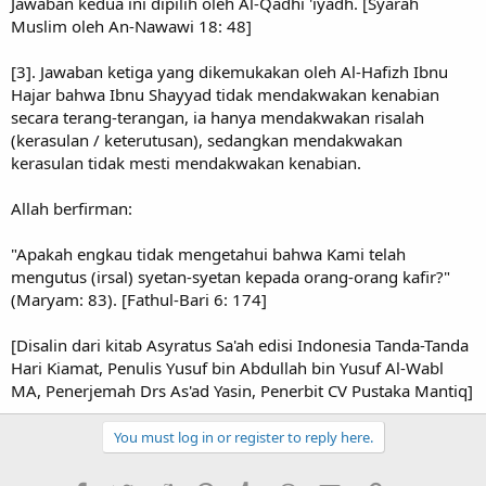
Jawaban kedua ini dipilih oleh Al-Qadhi 'iyadh. [Syarah
Muslim oleh An-Nawawi 18: 48]
[3]. Jawaban ketiga yang dikemukakan oleh Al-Hafizh Ibnu
Hajar bahwa Ibnu Shayyad tidak mendakwakan kenabian
secara terang-terangan, ia hanya mendakwakan risalah
(kerasulan / keterutusan), sedangkan mendakwakan
kerasulan tidak mesti mendakwakan kenabian.
Allah berfirman:
"Apakah engkau tidak mengetahui bahwa Kami telah
mengutus (irsal) syetan-syetan kepada orang-orang kafir?"
(Maryam: 83). [Fathul-Bari 6: 174]
[Disalin dari kitab Asyratus Sa'ah edisi Indonesia Tanda-Tanda
Hari Kiamat, Penulis Yusuf bin Abdullah bin Yusuf Al-Wabl
MA, Penerjemah Drs As'ad Yasin, Penerbit CV Pustaka Mantiq]
You must log in or register to reply here.