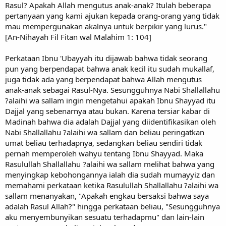
Rasul? Apakah Allah mengutus anak-anak? Itulah beberapa
pertanyaan yang kami ajukan kepada orang-orang yang tidak
mau mempergunakan akalnya untuk berpikir yang lurus."
[An-Nihayah Fil Fitan wal Malahim 1: 104]
Perkataan Ibnu 'Ubayyah itu dijawab bahwa tidak seorang
pun yang berpendapat bahwa anak kecil itu sudah mukallaf,
juga tidak ada yang berpendapat bahwa Allah mengutus
anak-anak sebagai Rasul-Nya. Sesungguhnya Nabi Shallallahu
?alaihi wa sallam ingin mengetahui apakah Ibnu Shayyad itu
Dajjal yang sebenarnya atau bukan. Karena tersiar kabar di
Madinah bahwa dia adalah Dajjal yang diidentifikasikan oleh
Nabi Shallallahu ?alaihi wa sallam dan beliau peringatkan
umat beliau terhadapnya, sedangkan beliau sendiri tidak
pernah memperoleh wahyu tentang Ibnu Shayyad. Maka
Rasulullah Shallallahu ?alaihi wa sallam melihat bahwa yang
menyingkap kebohongannya ialah dia sudah mumayyiz dan
memahami perkataan ketika Rasulullah Shallallahu ?alaihi wa
sallam menanyakan, "Apakah engkau bersaksi bahwa saya
adalah Rasul Allah?" hingga perkataan beliau, "Sesungguhnya
aku menyembunyikan sesuatu terhadapmu" dan lain-lain