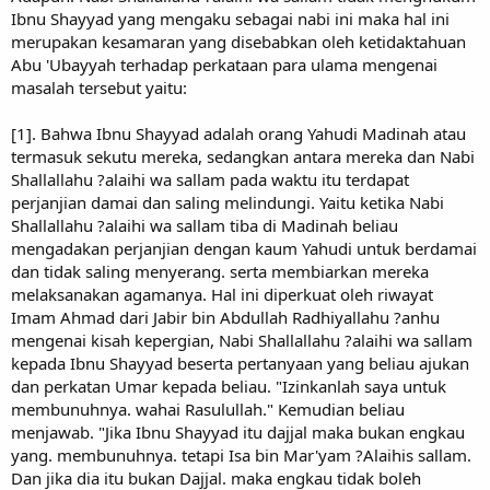
Ibnu Shayyad yang mengaku sebagai nabi ini maka hal ini
merupakan kesamaran yang disebabkan oleh ketidaktahuan
Abu 'Ubayyah terhadap perkataan para ulama mengenai
masalah tersebut yaitu:
[1]. Bahwa Ibnu Shayyad adalah orang Yahudi Madinah atau
termasuk sekutu mereka, sedangkan antara mereka dan Nabi
Shallallahu ?alaihi wa sallam pada waktu itu terdapat
perjanjian damai dan saling melindungi. Yaitu ketika Nabi
Shallallahu ?alaihi wa sallam tiba di Madinah beliau
mengadakan perjanjian dengan kaum Yahudi untuk berdamai
dan tidak saling menyerang. serta membiarkan mereka
melaksanakan agamanya. Hal ini diperkuat oleh riwayat
Imam Ahmad dari Jabir bin Abdullah Radhiyallahu ?anhu
mengenai kisah kepergian, Nabi Shallallahu ?alaihi wa sallam
kepada Ibnu Shayyad beserta pertanyaan yang beliau ajukan
dan perkatan Umar kepada beliau. "Izinkanlah saya untuk
membunuhnya. wahai Rasulullah." Kemudian beliau
menjawab. "Jika Ibnu Shayyad itu dajjal maka bukan engkau
yang. membunuhnya. tetapi Isa bin Mar'yam ?Alaihis sallam.
Dan jika dia itu bukan Dajjal. maka engkau tidak boleh