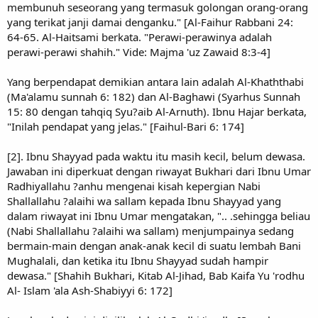
membunuh seseorang yang termasuk golongan orang-orang
yang terikat janji damai denganku." [Al-Faihur Rabbani 24:
64-65. Al-Haitsami berkata. "Perawi-perawinya adalah
perawi-perawi shahih." Vide: Majma 'uz Zawaid 8:3-4]
Yang berpendapat demikian antara lain adalah Al-Khaththabi
(Ma'alamu sunnah 6: 182) dan Al-Baghawi (Syarhus Sunnah
15: 80 dengan tahqiq Syu?aib Al-Arnuth). Ibnu Hajar berkata,
"Inilah pendapat yang jelas." [Faihul-Bari 6: 174]
[2]. Ibnu Shayyad pada waktu itu masih kecil, belum dewasa.
Jawaban ini diperkuat dengan riwayat Bukhari dari Ibnu Umar
Radhiyallahu ?anhu mengenai kisah kepergian Nabi
Shallallahu ?alaihi wa sallam kepada Ibnu Shayyad yang
dalam riwayat ini Ibnu Umar mengatakan, ".. .sehingga beliau
(Nabi Shallallahu ?alaihi wa sallam) menjumpainya sedang
bermain-main dengan anak-anak kecil di suatu lembah Bani
Mughalali, dan ketika itu Ibnu Shayyad sudah hampir
dewasa." [Shahih Bukhari, Kitab Al-Jihad, Bab Kaifa Yu 'rodhu
Al- Islam 'ala Ash-Shabiyyi 6: 172]