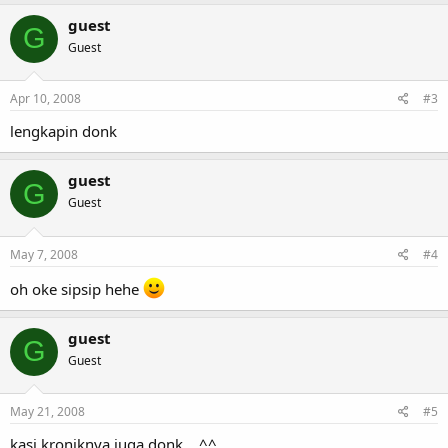
guest
G
Guest
Apr 10, 2008
#3
lengkapin donk
guest
G
Guest
May 7, 2008
#4
oh oke sipsip hehe
guest
G
Guest
May 21, 2008
#5
kasi kroniknya juga donk... ^^