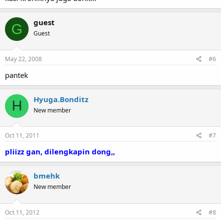
guest
G
Guest
May 22, 2008
#6
pantek
Hyuga.Bonditz
H
New member
Oct 11, 2011
#7
pliizz gan, dilengkapin dong,,
bmehk
New member
Oct 11, 2012
#8