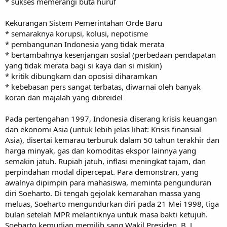
* sukses memerangi buta huruf
Kekurangan Sistem Pemerintahan Orde Baru
* semaraknya korupsi, kolusi, nepotisme
* pembangunan Indonesia yang tidak merata
* bertambahnya kesenjangan sosial (perbedaan pendapatan
yang tidak merata bagi si kaya dan si miskin)
* kritik dibungkam dan oposisi diharamkan
* kebebasan pers sangat terbatas, diwarnai oleh banyak
koran dan majalah yang dibreidel
Pada pertengahan 1997, Indonesia diserang krisis keuangan
dan ekonomi Asia (untuk lebih jelas lihat: Krisis finansial
Asia), disertai kemarau terburuk dalam 50 tahun terakhir dan
harga minyak, gas dan komoditas ekspor lainnya yang
semakin jatuh. Rupiah jatuh, inflasi meningkat tajam, dan
perpindahan modal dipercepat. Para demonstran, yang
awalnya dipimpin para mahasiswa, meminta pengunduran
diri Soeharto. Di tengah gejolak kemarahan massa yang
meluas, Soeharto mengundurkan diri pada 21 Mei 1998, tiga
bulan setelah MPR melantiknya untuk masa bakti ketujuh.
Soeharto kemudian memilih sang Wakil Presiden, B. J.