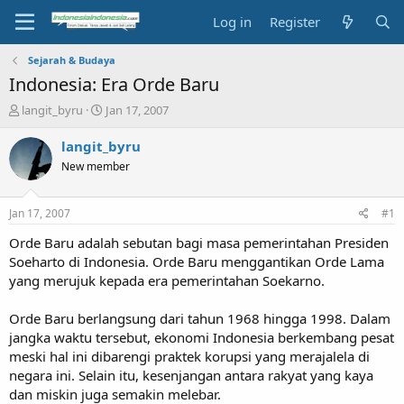
Log in
Register
Sejarah & Budaya
Indonesia: Era Orde Baru
T
S
langit_byru
Jan 17, 2007
h
t
r
a
langit_byru
e
r
New member
a
t
d
d
s
a
Jan 17, 2007
#1
t
t
a
e
Orde Baru adalah sebutan bagi masa pemerintahan Presiden
r
Soeharto di Indonesia. Orde Baru menggantikan Orde Lama
t
yang merujuk kepada era pemerintahan Soekarno.
e
r
Orde Baru berlangsung dari tahun 1968 hingga 1998. Dalam
jangka waktu tersebut, ekonomi Indonesia berkembang pesat
meski hal ini dibarengi praktek korupsi yang merajalela di
negara ini. Selain itu, kesenjangan antara rakyat yang kaya
dan miskin juga semakin melebar.