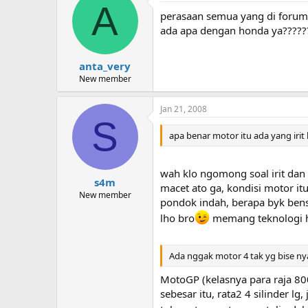
A
perasaan semua yang di forum
ada apa dengan honda ya?????
anta_very
New member
Jan 21, 2008
S
apa benar motor itu ada yang irit 
wah klo ngomong soal irit dan
s4m
macet ato ga, kondisi motor itu
New member
pondok indah, berapa byk bens
lho bro
memang teknologi ho
Ada nggak motor 4 tak yg bise 
MotoGP (kelasnya para raja 800
sebesar itu, rata2 4 silinder 