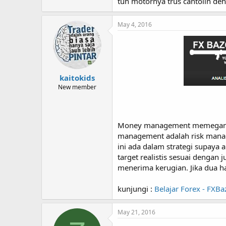
tuh motornya trus cantolin deh 
May 4, 2016
kaitokids
New member
Money management memegang p
management adalah risk manag
ini ada dalam strategi supaya
target realistis sesuai denga
menerima kerugian. Jika dua ha
kunjungi :
Belajar Forex - FXB
May 21, 2016