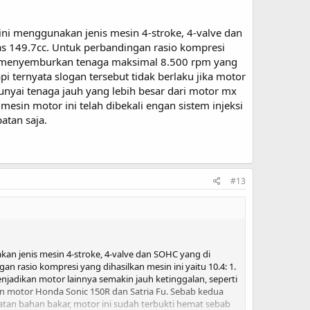
ini menggunakan jenis mesin 4-stroke, 4-valve dan
as 149.7cc. Untuk perbandingan rasio kompresi
pu menyemburkan tenaga maksimal 8.500 rpm yang
i ternyata slogan tersebut tidak berlaku jika motor
yai tenaga jauh yang lebih besar dari motor mx
esin motor ini telah dibekali engan sistem injeksi
atan saja.
#13
an jenis mesin 4-stroke, 4-valve dan SOHC yang di
n rasio kompresi yang dihasilkan mesin ini yaitu 10.4: 1.
dikan motor lainnya semakin jauh ketinggalan, seperti
gan motor Honda Sonic 150R dan Satria Fu. Sebab kedua
tan bahan bakar, motor ini sudah terbukti hemat sebab