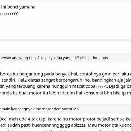
 ini benci yamaha
?????????
bensin ada yang tidak? kalau ya apa yang irit? jelasin donk bos
 boros itu bergantung pada banyak hal, contohnya gmn perilaku 
 sendiri. Hal2 diatas sangat berpengaruh lho, bandingkan aja jala
in yang terbuang karena nungguin macet coba????<3DJadi ga bs k
nda bs buat motor itu lebih irit dlm hal konsumsi bhn bkr, tp 
nyamain kencengnye ame motor dari MotoGP??
cc) mah uda 4 tak tapi karena itu motor prototipe jadi semua k
lg, jadi sudah pasti kuencennnnggggg abizzzz. Mau motor qta kue