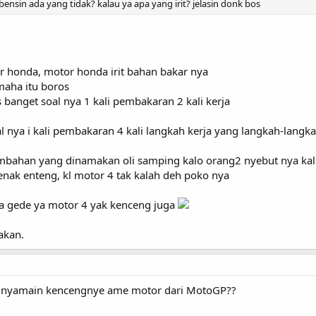
bensin ada yang tidak? kalau ya apa yang irit? jelasin donk bos
or honda, motor honda irit bahan bakar nya
maha itu boros
s banget soal nya 1 kali pembakaran 2 kali kerja
oal nya i kali pembakaran 4 kali langkah kerja yang langkah-langk
tambahan yang dinamakan oli samping kalo orang2 nyebut nya kal
 enak enteng, kl motor 4 tak kalah deh poko nya
nya gede ya motor 4 yak kenceng juga
akan.
e nyamain kencengnye ame motor dari MotoGP??