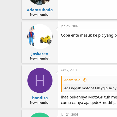
Adamsuhada
New member
Jan 25, 2007
Coba ente masuk ke pic yang ba
joskaren
New member
Oct 7, 2007
H
Adam said:
Ada nggak motor 4 tak yg bise 
lhaa bukannya MotoGP tuh mes
handita
cuma cc nya aja gede+modif ja
New member
Jan 21, 2008