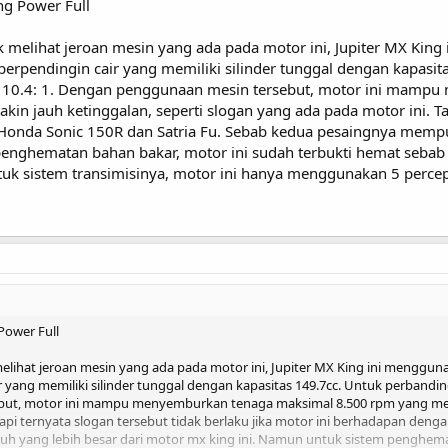
ng Power Full
melihat jeroan mesin yang ada pada motor ini, Jupiter MX King 
rpendingin cair yang memiliki silinder tunggal dengan kapasit
itu 10.4: 1. Dengan penggunaan mesin tersebut, motor ini mam
in jauh ketinggalan, seperti slogan yang ada pada motor ini. Tap
Honda Sonic 150R dan Satria Fu. Sebab kedua pesaingnya mempun
enghematan bahan bakar, motor ini sudah terbukti hemat sebab m
tuk sistem transimisinya, motor ini hanya menggunakan 5 percep
Power Full
ihat jeroan mesin yang ada pada motor ini, Jupiter MX King ini menggunak
ang memiliki silinder tunggal dengan kapasitas 149.7cc. Untuk perbandinga
ut, motor ini mampu menyemburkan tenaga maksimal 8.500 rpm yang menja
Tapi ternyata slogan tersebut tidak berlaku jika motor ini berhadapan den
h yang lebih besar dari motor mx king ini. Namun untuk sistem penghema