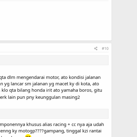
#10
qta dlm mengendarai motor, ato kondisi jalanan
n yg lancar sm jalanan yg macet ky di kota, ato
lo qta bilang honda irit ato yamaha boros, gitu
merk lain pun pny keunggulan masing2
omponennya khusus alias racing + cc nya aja udah
ncenng ky motogp????gampang, tinggal kzi rantai