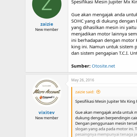
Z
Spesifikasi Mesin Jupiter Mx Ki
Gue akan mengajak anda untuk 
SOHC yang di dukung dengan be
zaizie
yang dihasilkan mesin ini ya
New member
menjadikan motor lainnya semak
ini berhadapan dengan motor 
king ini. Namun untuk sistem p
dan sistem pengapian T.C.I. Un
Sumber:
Otosite.net
May 26, 2016
zaizie said:
Spesifikasi Mesin Jupiter Mx King 
vixitev
Gue akan mengajak anda untuk mel
dukung dengan berpendingin cair y
New member
Dengan penggunaan mesin terseb
slogan yang ada pada motor ini. 
pesaingnya mempunyai tenaga jau