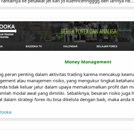
rantainya ke pesawat jet kan jd kuenncenngggg deh larinya he....he.
Money Management
eran penting dalam aktivitas trading karena mencakup keaman
ement atau manajemen risiko, yang mengukur tingkat ketahan
 anda tidak keluar jalur dalam upaya memaksimalkan profit dan m
n jumlah modal awal yang dimiliki. Sebaliknya, besaran risiko j
l dalam strategi forex itu bisa dikelola dengan baik, maka anda 
azooka