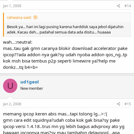
Jan 1, 2008
#14
rahwana said:
Besok ya... hari ini lagi pusing karena harddisk saya jebol dijatuhin
adek. Kacau deh... padahal semua data ada disitu... huaaaa
wah...:neutral:
mas..tau gak gmn caranya blokir download accelerator pake
ipcop??ada addon nya gak?sy udah nyoba addon qos_ng..tp
kok msh bisa tembus p2p seperti limewire ya?help me
donkz...tq b4=b=
ud1geol
U
New member
Jan 2, 2008
#15
memang ipcop keren abis mas...tapi tolong lg...>:'(
gmn cara edit squidnya?udah coba kok gak bisa?sy pake
ipcop versi 1.4.18..trus mn yg lebih bagus advproxy ato yg
bawaan ipcopnya mas?sy mau tambahin delaypool...apa