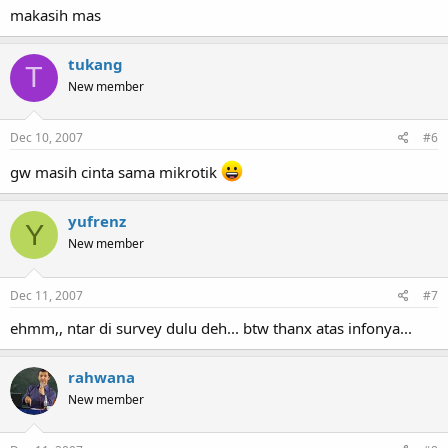
makasih mas
tukang
T
New member
Dec 10, 2007
#6
gw masih cinta sama mikrotik
yufrenz
Y
New member
Dec 11, 2007
#7
ehmm,, ntar di survey dulu deh... btw thanx atas infonya...
rahwana
New member