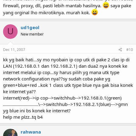
firewall, proxy, dll, pasti lebih mantab hasilnya.
saya pake
yang orginal lho mikrotiknya. murah kok.
ud1geol
U
New member
Dec 11, 2007
#10
kk yg baik hati...sy mo nyobain ip cop utk di pake 2 clas ip di
LAN (192.168.0.1 dan 192.168.2.1) dan dua2 nya konek ke
internet melalui ip cop...sy harus pilih yg mana utk type
network configuration nya??sy sudah coba pake yg
green+blue+red ..kok 1 class utk type blue nya gak bisa konek
ke internet ya??
internet(red)-->ip cop-->switchhub-->192.168.0.1(green)
.............................\-->switchhub-->192.168.2.1(blue)--->gmn
yg blue ini bs konek ke internet?
help me plzz..tq b4
rahwana