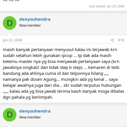
Last edited:
Jan 23, 2008
denysuhendra
D
New member
Jan 23, 2008
#18
masih banyak pertanyaan menyusul kalau ini terjawab krn
sudah setahun lebih gunakan ipcop ... tp dak ada masih
ketemu master nya yg bisa menjawab pertanyaan saya (krn
jawabnya singkat2 dan tidak step b step) ... kemaren di tedc
bandung ada ahlinya cuma id dan telponnya hilang ,,,,
namanya pak dosen Agung... mungkin ada yg kenal .. saya
belajar awalnya juga dari dia... skr sudah terputus hubungan
,,,,, kalau ada yg bisa jawab terima kasih banyak moga dibalas
dgn pahala yg berlimpah.
denysuhendra
D
New member