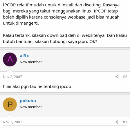
IPCOP relatif mudah untuk diinstall dan disetting. Rasanya
bagi mereka yang takut menggunakan linux, IPCOP tetap
boleh dipilih karena consolenya webbase. Jadi bisa mudah
untuk dimengerti.
Kalau tertarik, silakan download deh di websitenya. Dan kalau
butuh bantuan, silakan hubungi saya japri. Ok?
al3x
A
New member
Nov 2, 2007
#2
hiiiii aku pgn tau ne tentang ipcop
pokona
P
New member
Nov 2, 2007
#3