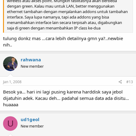
wireless atau akses point. Mungkin fasilitasnya akan berbeda
dengan green. Kalau mau untuk LAN, better menggunakan
ethernet tambahan dengan menjalankan addons untuk tambahan
interface. Saya lupa namanya, tapi ada addons yang bisa
menambahkan interface lain secara terpisah atau, digabungkan
saja di green dengan menambahkan IP class ke-dua
tulung donkz mas ...cara lebih detailnya gmn ya?..newbie
nih..
rahwana
New member
Jan 1, 2008
#13
Besok ya... hari ini lagi pusing karena harddisk saya jebol
dijatuhin adek. Kacau deh... padahal semua data ada disitu...
huaaaa
ud1geol
U
New member