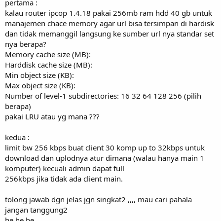
pertama :
kalau router ipcop 1.4.18 pakai 256mb ram hdd 40 gb untuk
manajemen chace memory agar url bisa tersimpan di hardisk
dan tidak memanggil langsung ke sumber url nya standar set
nya berapa?
Memory cache size (MB):
Harddisk cache size (MB):
Min object size (KB):
Max object size (KB):
Number of level-1 subdirectories: 16 32 64 128 256 (pilih
berapa)
pakai LRU atau yg mana ???
kedua :
limit bw 256 kbps buat client 30 komp up to 32kbps untuk
download dan uplodnya atur dimana (walau hanya main 1
komputer) kecuali admin dapat full
256kbps jika tidak ada client main.
tolong jawab dgn jelas jgn singkat2 ,,,, mau cari pahala
jangan tanggung2
he he he