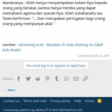
diantaranya : Allah hanya menyampaikan kalam-Nya kepada
orang yang berakal, karena hanya mereka yang dapat
memahami agama dan syariat-Nya. Allah Subahanahu wa
Ta'ala berfirman: ":...Dan merupakan peringatan bagi orang-
orang yang mempunyai akal."
sumber :
almanhaj.or.id - Berjalan Di Atas Manhaj As-Salaf
Ash-Shalih
Last edited:
Feb 22, 2007
You must log in or register to reply here.
Facebook
Twitter
Reddit
Pinterest
Tumblr
WhatsApp
Email
Link
Share:
Islam
Contact us
Terms and rules
Privacy policy
Help
Home
R
S
S
®
Community platform by XenForo
© 2010-2023 XenForo Ltd.