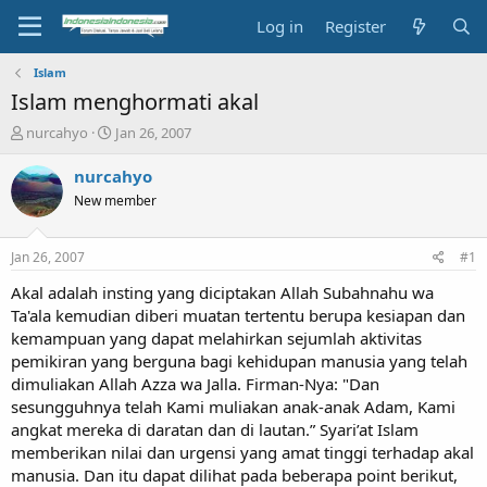
Log in
Register
Islam
Islam menghormati akal
T
S
nurcahyo
Jan 26, 2007
h
t
r
a
nurcahyo
e
r
New member
a
t
d
d
s
a
Jan 26, 2007
#1
t
t
a
e
Akal adalah insting yang diciptakan Allah Subahnahu wa
r
Ta'ala kemudian diberi muatan tertentu berupa kesiapan dan
t
kemampuan yang dapat melahirkan sejumlah aktivitas
e
pemikiran yang berguna bagi kehidupan manusia yang telah
r
dimuliakan Allah Azza wa Jalla. Firman-Nya: "Dan
sesungguhnya telah Kami muliakan anak-anak Adam, Kami
angkat mereka di daratan dan di lautan.” Syari’at Islam
memberikan nilai dan urgensi yang amat tinggi terhadap akal
manusia. Dan itu dapat dilihat pada beberapa point berikut,