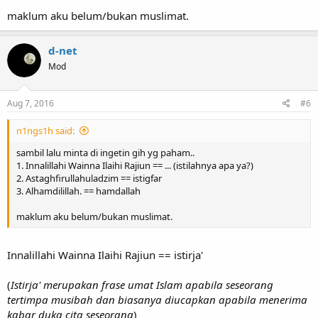
maklum aku belum/bukan muslimat.
d-net
Mod
Aug 7, 2016
#6
n1ngs1h said:
sambil lalu minta di ingetin gih yg paham..
1. Innalillahi Wainna Ilaihi Rajiun == ... (istilahnya apa ya?)
2. Astaghfirullahuladzim == istigfar
3. Alhamdilillah. == hamdallah
maklum aku belum/bukan muslimat.
Innalillahi Wainna Ilaihi Rajiun == istirja'
(
Istirja' merupakan frase umat Islam apabila seseorang
tertimpa musibah dan biasanya diucapkan apabila menerima
kabar duka cita seseorang
)