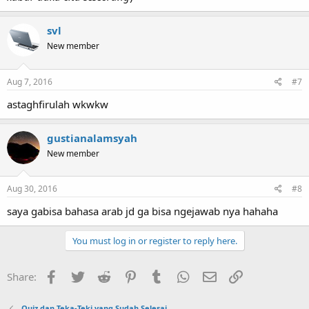
svl
New member
Aug 7, 2016
#7
astaghfirulah wkwkw
gustianalamsyah
New member
Aug 30, 2016
#8
saya gabisa bahasa arab jd ga bisa ngejawab nya hahaha
You must log in or register to reply here.
Facebook
Twitter
Reddit
Pinterest
Tumblr
WhatsApp
Email
Link
Share:
Quiz dan Teka-Teki yang Sudah Selesai