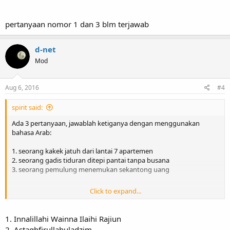
pertanyaan nomor 1 dan 3 blm terjawab
d-net
Mod
Aug 6, 2016
#4
spirit said:
Ada 3 pertanyaan, jawablah ketiganya dengan menggunakan
bahasa Arab:
1. seorang kakek jatuh dari lantai 7 apartemen
2. seorang gadis tiduran ditepi pantai tanpa busana
3. seorang pemulung menemukan sekantong uang
Click to expand...
bagi penjawab benar pertama akan mendapatkan Repu!
1. Innalillahi Wainna Ilaihi Rajiun
2. Astaghfirullahuladzim