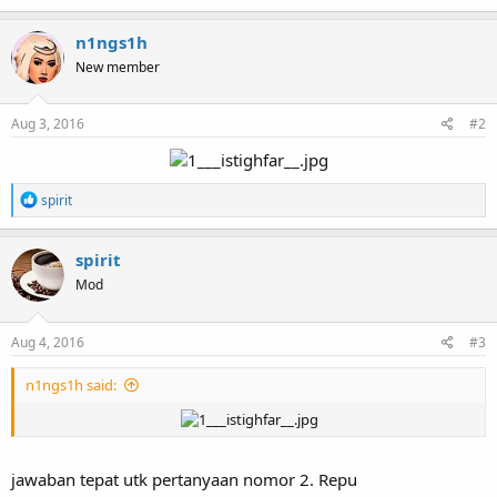
n1ngs1h
New member
Aug 3, 2016
#2
R
spirit
e
a
c
spirit
t
Mod
i
o
n
s
Aug 4, 2016
#3
:
n1ngs1h said:
jawaban tepat utk pertanyaan nomor 2. Repu