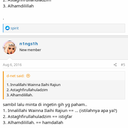
3. Alhamdilillah
.
R
spirit
e
a
c
n1ngs1h
t
New member
i
o
n
s
Aug 6, 2016
#5
:
d-net said:
1. Innalillahi Wainna Ilaihi Rajiun
2. Astaghfirullahuladzim
3. Alhamdilillah.
sambil lalu minta di ingetin gih yg paham..
1. Innalillahi Wainna Ilaihi Rajiun == ... (istilahnya apa ya?)
2. Astaghfirullahuladzim == istigfar
3. Alhamdilillah. == hamdallah