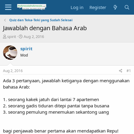
Log in
Register
Quiz dan Teka-Teki yang Sudah Selesai
Jawablah dengan Bahasa Arab
T
S
spirit
Aug 2, 2016
h
t
r
a
spirit
e
r
Mod
a
t
d
d
s
a
Aug 2, 2016
#1
t
t
a
e
Ada 3 pertanyaan, jawablah ketiganya dengan menggunakan
r
bahasa Arab:
t
e
1. seorang kakek jatuh dari lantai 7 apartemen
r
2. seorang gadis tiduran ditepi pantai tanpa busana
3. seorang pemulung menemukan sekantong uang
bagi penjawab benar pertama akan mendapatkan Repu!