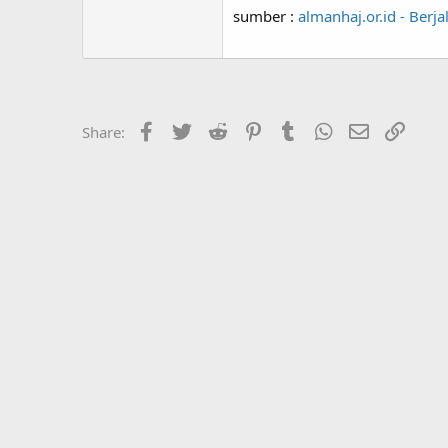
sumber :
almanhaj.or.id - Berj
Facebook
Twitter
Reddit
Pinterest
Tumblr
WhatsApp
Email
Link
Share: