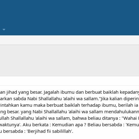
n jihad yang besar. Jagalah ibumu dan berbuat baiklah kepadany
arkan sabda Nabi Shallallahu 'alaihi wa sallam."Jika kalian diper
tahkan kamu maka berbuat baiklah terhadap ibumu, berilah ia 
 besar. yang Nabi Shallallahu 'alaihi wa sallam mendahulukannya 
llah Shallallahu 'alaihi wa sallam, bahwa beliau ditanya : "Waha
 waktunya'. Aku berkata : Kemudian apa ? Beliau bersabda : 'Kem
bersabda : 'Berjihad fii sabilillah'.