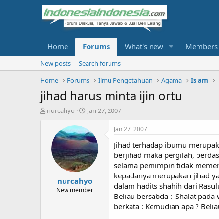
Home
Forums
What's new
Members
New posts
Search forums
Home
Forums
Ilmu Pengetahuan
Agama
Islam
jihad harus minta ijin ortu
T
S
nurcahyo
Jan 27, 2007
h
t
r
a
Jan 27, 2007
e
r
Jihad terhadap ibumu merupaka
a
t
d
d
berjihad maka pergilah, berdas
s
a
selama pemimpin tidak memerin
t
t
kepadanya merupakan jihad yang
nurcahyo
a
e
dalam hadits shahih dari Rasulu
r
New member
Beliau bersabda : 'Shalat pada
t
berkata : Kemudian apa ? Beliau 
e
r