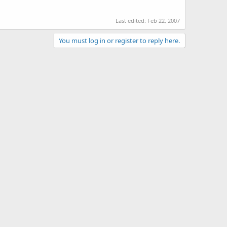
Last edited:
Feb 22, 2007
You must log in or register to reply here.