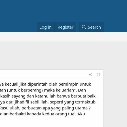
Log in
Register
Search
#1
a kecuali jika diperintah oleh pemimpin untuk
intah (untuk berperang) maka keluarlah". Dan
kasih sayang dan ketahuilah bahwa berbuat baik
dari jihad fii sabilillah, seperti yang termaktub
i Rasulullah, perbuatan apa yang paling utama ?
udian berbakti kepada kedua orang tua'. Aku