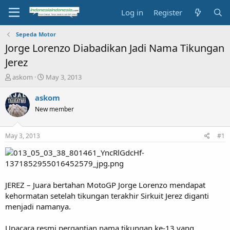
Log in
Register
Sepeda Motor
Jorge Lorenzo Diabadikan Jadi Nama Tikungan
Jerez
T
S
askom
May 3, 2013
h
t
r
a
askom
e
r
New member
a
t
d
d
s
a
May 3, 2013
#1
t
t
a
e
r
t
e
JEREZ – Juara bertahan MotoGP Jorge Lorenzo mendapat
r
kehormatan setelah tikungan terakhir Sirkuit Jerez diganti
menjadi namanya.
Upacara resmi pergantian nama tikungan ke-13 yang