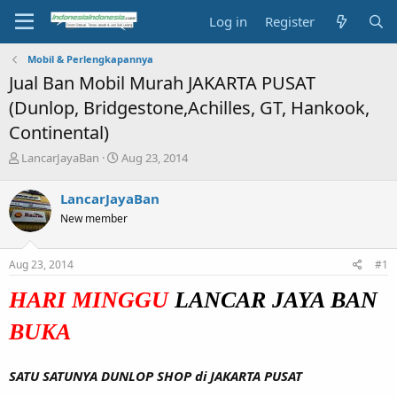
Log in
Register
Mobil & Perlengkapannya
Jual Ban Mobil Murah JAKARTA PUSAT
(Dunlop, Bridgestone,Achilles, GT, Hankook,
Continental)
T
S
LancarJayaBan
Aug 23, 2014
h
t
r
a
LancarJayaBan
e
r
New member
a
t
d
d
s
a
Aug 23, 2014
#1
t
t
a
e
HARI MINGGU
LANCAR JAYA BAN
r
t
BUKA
e
r
SATU SATUNYA DUNLOP SHOP di JAKARTA PUSAT