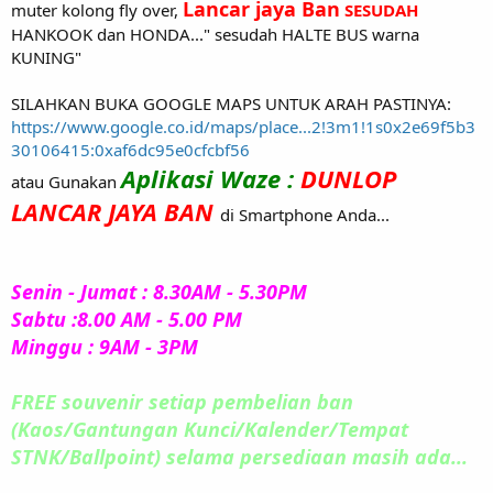
Lancar jaya Ban
muter kolong fly over,
SESUDAH
HANKOOK dan HONDA..." sesudah HALTE BUS warna
KUNING"
SILAHKAN BUKA GOOGLE MAPS UNTUK ARAH PASTINYA:
https://www.google.co.id/maps/place...2!3m1!1s0x2e69f5b3
30106415:0xaf6dc95e0cfcbf56
Aplikasi Waze :
DUNLOP
atau Gunakan
LANCAR JAYA BAN
di Smartphone Anda...
Senin - Jumat : 8.30AM - 5.30PM
Sabtu :8.00 AM - 5.00 PM
Minggu : 9AM - 3PM
FREE souvenir setiap pembelian ban
(Kaos/Gantungan Kunci/Kalender/Tempat
STNK/Ballpoint) selama persediaan masih ada...