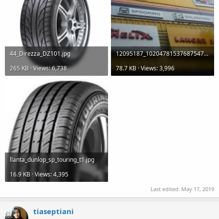
44_Direzza_DZ101.jpg
12095187_10204781537687547_6536806644142232238_o.jpg
265 KB · Views: 6,738
78.7 KB · Views: 3,996
llanta_dunlop_sp_touring_t1.jpg
16.9 KB · Views: 4,395
Last edited:
May 17, 2019
tiaseptiani