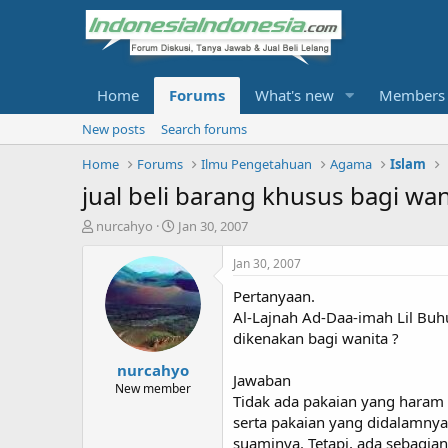
Home
Forums
What's new
Members
New posts
Search forums
Home
Forums
Ilmu Pengetahuan
Agama
Islam
jual beli barang khusus bagi wan
T
S
nurcahyo
Jan 30, 2007
h
t
r
a
Jan 30, 2007
e
r
Pertanyaan.
a
t
d
d
Al-Lajnah Ad-Daa-imah Lil Buh
s
a
dikenakan bagi wanita ?
t
t
nurcahyo
a
e
Jawaban
r
New member
Tidak ada pakaian yang haram 
t
serta pakaian yang didalamny
e
r
suaminya. Tetapi, ada sebagia