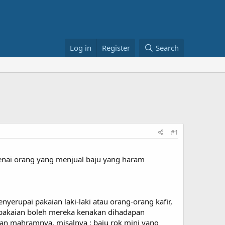
Log in
Register
Search
#1
genai orang yang menjual baju yang haram
erupai pakaian laki-laki atau orang-orang kafir,
 pakaian boleh mereka kenakan dihadapan
an mahramnya, misalnya ; baju rok mini yang