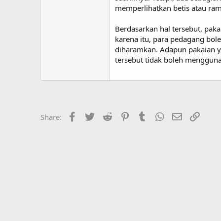
memperlihatkan betis atau ramb
Berdasarkan hal tersebut, pak
karena itu, para pedagang bo
diharamkan. Adapun pakaian y
tersebut tidak boleh menggun
Facebook
Twitter
Reddit
Pinterest
Tumblr
WhatsApp
Email
Link
Share: