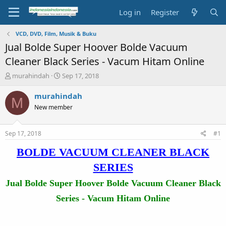
Log in
Register
VCD, DVD, Film, Musik & Buku
Jual Bolde Super Hoover Bolde Vacuum
Cleaner Black Series - Vacum Hitam Online
T
S
murahindah
Sep 17, 2018
h
t
r
a
murahindah
M
e
r
New member
a
t
d
d
s
a
Sep 17, 2018
#1
t
t
a
e
BOLDE VACUUM CLEANER BLACK
r
SERIES
t
e
Jual Bolde Super Hoover Bolde Vacuum Cleaner Black
r
Series - Vacum Hitam Online