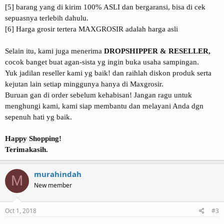
[5] barang yang di kirim 100% ASLI dan bergaransi, bisa di cek
sepuasnya terlebih dahulu.
[6] Harga grosir tertera MAXGROSIR adalah harga asli
Selain itu, kami juga menerima
DROPSHIPPER & RESELLER,
cocok banget buat agan-sista yg ingin buka usaha sampingan.
Yuk jadilan reseller kami yg baik! dan raihlah diskon produk serta
kejutan lain setiap minggunya hanya di Maxgrosir.
Buruan gan di order sebelum kehabisan! Jangan ragu untuk
menghungi kami, kami siap membantu dan melayani Anda dgn
sepenuh hati yg baik.
Happy Shopping!
Terimakasih.
murahindah
M
New member
Oct 1, 2018
#3