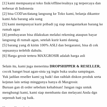
[1] kami mempuanyai toko fisik/offline/realnya yg terpercaya dan
terbesar di Indonesia
[2] bisa COD'an/datang langsung ke Toko kami, belanja dikantor
kami Ada barang ada uang
[3] kami mempunyai kurir pribadi yg siap mengantarkan barang ke
rumah agan
[4] pembayaran bisa dilakukan melalui rekening ataupun bayar
langsung di rumah agan, setelah kurir kami datang.
[5] barang yang di kirim 100% ASLI dan bergaransi, bisa di cek
sepuasnya terlebih dahulu.
[6] Harga grosir tertera MAXGROSIR adalah harga asli
Selain itu, kami juga menerima
DROPSHIPPER & RESELLER,
cocok banget buat agan-sista yg ingin buka usaha sampingan.
Yuk jadilan reseller kami yg baik! dan raihlah diskon produk serta
kejutan lain setiap minggunya hanya di Maxgrosir.
Buruan gan di order sebelum kehabisan! Jangan ragu untuk
menghungi kami, kami siap membantu dan melayani Anda dgn
sepenuh hati yg baik.