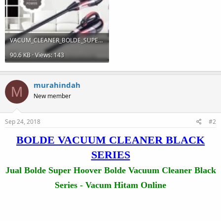
VACUM_CLEANER_BOLDE_SUPER_HOOVER_CYCLONE_BLACK_SERIES_PENYED-horz.jpg
90.6 KB · Views: 143
murahindah
M
New member
Sep 24, 2018
#2
BOLDE VACUUM CLEANER BLACK
SERIES
Jual Bolde Super Hoover Bolde Vacuum Cleaner Black
Series - Vacum Hitam Online