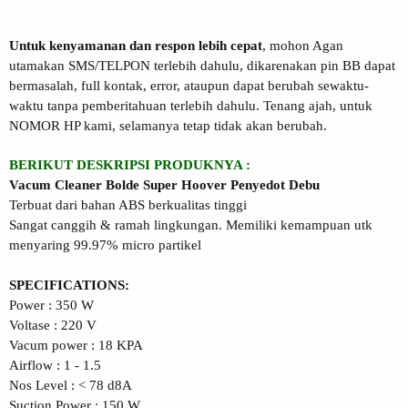
Untuk kenyamanan dan respon lebih cepat
, mohon Agan
utamakan SMS/TELPON terlebih dahulu, dikarenakan pin BB dapat
bermasalah, full kontak, error, ataupun dapat berubah sewaktu-
waktu tanpa pemberitahuan terlebih dahulu. Tenang ajah, untuk
NOMOR HP kami, selamanya tetap tidak akan berubah.
BERIKUT DESKRIPSI PRODUKNYA :
Vacum Cleaner Bolde Super Hoover Penyedot Debu
Terbuat dari bahan ABS berkualitas tinggi
Sangat canggih & ramah lingkungan. Memiliki kemampuan utk
menyaring 99.97% micro partikel
SPECIFICATIONS:
Power : 350 W
Voltase : 220 V
Vacum power : 18 KPA
Airflow : 1 - 1.5
Nos Level : < 78 d8A
Suction Power : 150 W