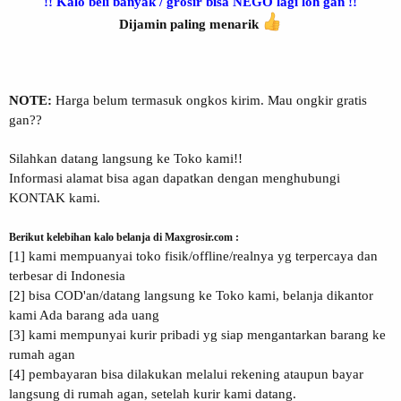
!! Kalo beli banyak / grosir bisa NEGO lagi loh gan !!
Dijamin paling menarik
NOTE:
Harga belum termasuk ongkos kirim. Mau ongkir gratis
gan??
Silahkan datang langsung ke Toko kami!!
Informasi alamat bisa agan dapatkan dengan menghubungi
KONTAK kami.
Berikut kelebihan kalo belanja di Maxgrosir.com :
[1] kami mempuanyai toko fisik/offline/realnya yg terpercaya dan
terbesar di Indonesia
[2] bisa COD'an/datang langsung ke Toko kami, belanja dikantor
kami Ada barang ada uang
[3] kami mempunyai kurir pribadi yg siap mengantarkan barang ke
rumah agan
[4] pembayaran bisa dilakukan melalui rekening ataupun bayar
langsung di rumah agan, setelah kurir kami datang.