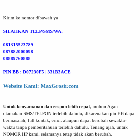
Kirim ke nomor dibawah ya
SILAHKAN TELP/SMS/WA:
081315523789
087882000098
08889760888
PIN BB : D07230F5 | 331B3ACE
Website Kami: MaxGrosir.com
Untuk kenyamanan dan respon lebih cepat
, mohon Agan
utamakan SMS/TELPON terlebih dahulu, dikarenakan pin BB dapat
bermasalah, full kontak, error, ataupun dapat berubah sewaktu-
waktu tanpa pemberitahuan terlebih dahulu. Tenang ajah, untuk
NOMOR HP kami, selamanya tetap tidak akan berubah.