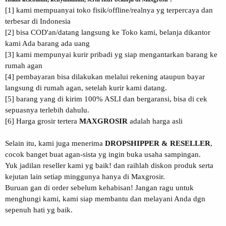
[1] kami mempuanyai toko fisik/offline/realnya yg terpercaya dan
terbesar di Indonesia
[2] bisa COD'an/datang langsung ke Toko kami, belanja dikantor
kami Ada barang ada uang
[3] kami mempunyai kurir pribadi yg siap mengantarkan barang ke
rumah agan
[4] pembayaran bisa dilakukan melalui rekening ataupun bayar
langsung di rumah agan, setelah kurir kami datang.
[5] barang yang di kirim 100% ASLI dan bergaransi, bisa di cek
sepuasnya terlebih dahulu.
[6] Harga grosir tertera
MAXGROSIR
adalah harga asli
Selain itu, kami juga menerima
DROPSHIPPER & RESELLER
,
cocok banget buat agan-sista yg ingin buka usaha sampingan.
Yuk jadilan reseller kami yg baik! dan raihlah diskon produk serta
kejutan lain setiap minggunya hanya di Maxgrosir.
Buruan gan di order sebelum kehabisan! Jangan ragu untuk
menghungi kami, kami siap membantu dan melayani Anda dgn
sepenuh hati yg baik.