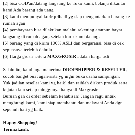
[2] bisa COD'an/datang langsung ke Toko kami, belanja dikantor
kami Ada barang ada uang
[3] kami mempunyai kurir pribadi yg siap mengantarkan barang ke
rumah agan
[4] pembayaran bisa dilakukan melalui rekening ataupun bayar
langsung di rumah agan, setelah kurir kami datang.
[5] barang yang di kirim 100% ASLI dan bergaransi, bisa di cek
sepuasnya terlebih dahulu.
[6] Harga grosir tertera
MAXGROSIR
adalah harga asli
Selain itu, kami juga menerima
DROPSHIPPER & RESELLER
,
cocok banget buat agan-sista yg ingin buka usaha sampingan.
Yuk jadilan reseller kami yg baik! dan raihlah diskon produk serta
kejutan lain setiap minggunya hanya di Maxgrosir.
Buruan gan di order sebelum kehabisan! Jangan ragu untuk
menghungi kami, kami siap membantu dan melayani Anda dgn
sepenuh hati yg baik.
Happy Shopping!
Terimakasih.