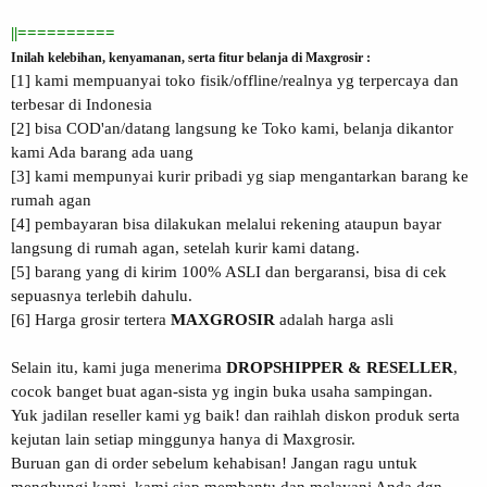
||==========
Inilah kelebihan, kenyamanan, serta fitur belanja di Maxgrosir :
[1] kami mempuanyai toko fisik/offline/realnya yg terpercaya dan
terbesar di Indonesia
[2] bisa COD'an/datang langsung ke Toko kami, belanja dikantor
kami Ada barang ada uang
[3] kami mempunyai kurir pribadi yg siap mengantarkan barang ke
rumah agan
[4] pembayaran bisa dilakukan melalui rekening ataupun bayar
langsung di rumah agan, setelah kurir kami datang.
[5] barang yang di kirim 100% ASLI dan bergaransi, bisa di cek
sepuasnya terlebih dahulu.
[6] Harga grosir tertera
MAXGROSIR
adalah harga asli
Selain itu, kami juga menerima
DROPSHIPPER & RESELLER
,
cocok banget buat agan-sista yg ingin buka usaha sampingan.
Yuk jadilan reseller kami yg baik! dan raihlah diskon produk serta
kejutan lain setiap minggunya hanya di Maxgrosir.
Buruan gan di order sebelum kehabisan! Jangan ragu untuk
menghungi kami, kami siap membantu dan melayani Anda dgn