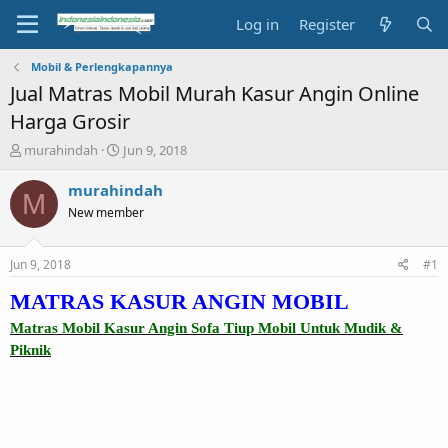
Log in
Register
Mobil & Perlengkapannya
Jual Matras Mobil Murah Kasur Angin Online
Harga Grosir
T
S
murahindah
Jun 9, 2018
h
t
r
a
murahindah
M
e
r
New member
a
t
d
d
s
a
Jun 9, 2018
#1
t
t
a
e
MATRAS KASUR ANGIN MOBIL
r
Matras Mobil Kasur Angin Sofa Tiup Mobil Untuk Mudik &
t
e
Piknik
r