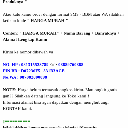
Produknya "
Atau kalo kamu order dengan format SMS - BBM atau WA silahkan
ketikan kode
" HARGA MURAH "
Contoh: " HARGA MURAH" + Nama Barang + Banyaknya +
Alamat Lengkap Kamu
Kirim ke nomor dibawah ya
NO. HP : 081315523789
<o>
08889760888
PIN BB : D07230F5 | 331B3ACE
No.WA : 087882000098
NOTE:
Harga belum termasuk ongkos kirim. Mau ongkir gratis
gan?? Silahkan datang langsung ke Toko kami!!
Informasi alamat bisa agan dapatkan dengan menghubungi
KONTAK kami.
||==========
Inilah kelebihan, kenyamanan, serta fitur belanja di Maxgrosir :