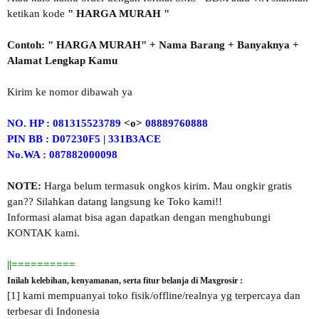
ketikan kode
" HARGA MURAH "
Contoh: " HARGA MURAH" + Nama Barang + Banyaknya +
Alamat Lengkap Kamu
Kirim ke nomor dibawah ya
NO. HP : 081315523789
<o>
08889760888
PIN BB : D07230F5 | 331B3ACE
No.WA : 087882000098
NOTE:
Harga belum termasuk ongkos kirim. Mau ongkir gratis
gan?? Silahkan datang langsung ke Toko kami!!
Informasi alamat bisa agan dapatkan dengan menghubungi
KONTAK kami.
||==========
Inilah kelebihan, kenyamanan, serta fitur belanja di Maxgrosir :
[1] kami mempuanyai toko fisik/offline/realnya yg terpercaya dan
terbesar di Indonesia