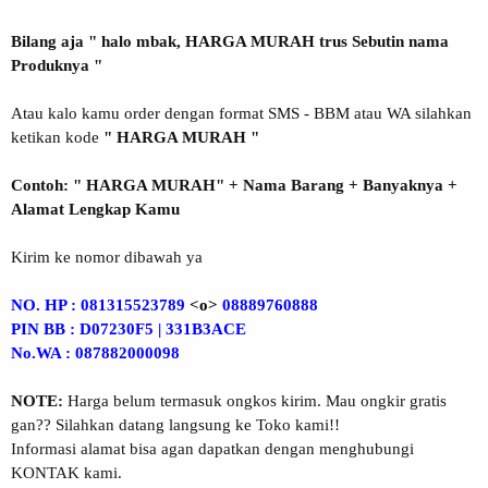
Bilang aja " halo mbak, HARGA MURAH trus Sebutin nama
Produknya "
Atau kalo kamu order dengan format SMS - BBM atau WA silahkan
ketikan kode
" HARGA MURAH "
Contoh: " HARGA MURAH" + Nama Barang + Banyaknya +
Alamat Lengkap Kamu
Kirim ke nomor dibawah ya
NO. HP : 081315523789
<o>
08889760888
PIN BB : D07230F5 | 331B3ACE
No.WA : 087882000098
NOTE:
Harga belum termasuk ongkos kirim. Mau ongkir gratis
gan?? Silahkan datang langsung ke Toko kami!!
Informasi alamat bisa agan dapatkan dengan menghubungi
KONTAK kami.