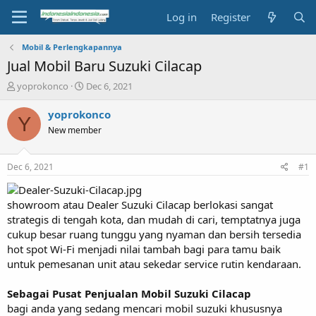
Log in
Register
Mobil & Perlengkapannya
Jual Mobil Baru Suzuki Cilacap
T
S
yoprokonco
Dec 6, 2021
h
t
r
a
yoprokonco
Y
e
r
New member
a
t
d
d
s
a
Dec 6, 2021
#1
t
t
a
e
r
showroom atau Dealer Suzuki Cilacap berlokasi sangat
t
strategis di tengah kota, dan mudah di cari, temptatnya juga
e
cukup besar ruang tunggu yang nyaman dan bersih tersedia
r
hot spot Wi-Fi menjadi nilai tambah bagi para tamu baik
untuk pemesanan unit atau sekedar service rutin kendaraan.
Sebagai Pusat Penjualan Mobil Suzuki Cilacap
bagi anda yang sedang mencari mobil suzuki khususnya