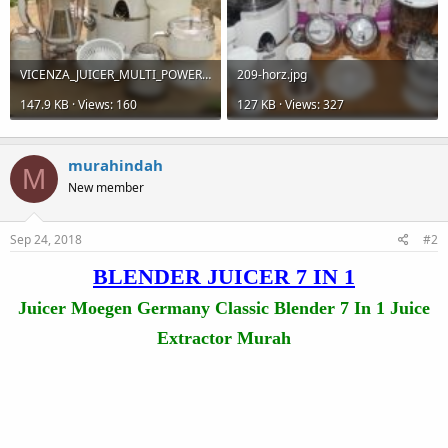
VICENZA_JUICER_MULTI_POWER_TURBO_BLENDER_7_IN_1_VT_337_ALAT_-horz.jpg
209-horz.jpg
147.9 KB · Views: 160
127 KB · Views: 327
murahindah
M
New member
Sep 24, 2018
#2
BLENDER JUICER 7 IN 1
Juicer Moegen Germany Classic Blender 7 In 1 Juice
Extractor Murah