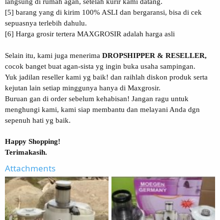
langsung di rumah agan, setelah kurir kami datang.
[5] barang yang di kirim 100% ASLI dan bergaransi, bisa di cek
sepuasnya terlebih dahulu.
[6] Harga grosir tertera MAXGROSIR adalah harga asli
Selain itu, kami juga menerima
DROPSHIPPER & RESELLER,
cocok banget buat agan-sista yg ingin buka usaha sampingan.
Yuk jadilan reseller kami yg baik! dan raihlah diskon produk serta
kejutan lain setiap minggunya hanya di Maxgrosir.
Buruan gan di order sebelum kehabisan! Jangan ragu untuk
menghungi kami, kami siap membantu dan melayani Anda dgn
sepenuh hati yg baik.
Happy Shopping!
Terimakasih.
Attachments