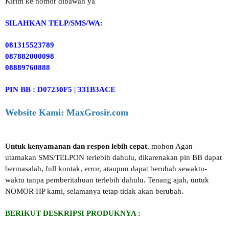
Kirim ke nomor dibawah ya
SILAHKAN TELP/SMS/WA:
081315523789
087882000098
08889760888
PIN BB : D07230F5 | 331B3ACE
Website Kami: MaxGrosir.com
Untuk kenyamanan dan respon lebih cepat
, mohon Agan
utamakan SMS/TELPON terlebih dahulu, dikarenakan pin BB dapat
bermasalah, full kontak, error, ataupun dapat berubah sewaktu-
waktu tanpa pemberitahuan terlebih dahulu. Tenang ajah, untuk
NOMOR HP kami, selamanya tetap tidak akan berubah.
BERIKUT DESKRIPSI PRODUKNYA :