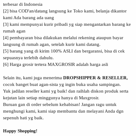
terbesar di Indonesia
[2] bisa COD'an/datang langsung ke Toko kami, belanja dikantor
kami Ada barang ada uang
[3] kami mempunyai kurir pribadi yg siap mengantarkan barang ke
rumah agan
[4] pembayaran bisa dilakukan melalui rekening ataupun bayar
langsung di rumah agan, setelah kurir kami datang.
[5] barang yang di kirim 100% ASLI dan bergaransi, bisa di cek
sepuasnya terlebih dahulu.
[6] Harga grosir tertera MAXGROSIR adalah harga asli
Selain itu, kami juga menerima
DROPSHIPPER & RESELLER,
cocok banget buat agan-sista yg ingin buka usaha sampingan.
Yuk jadilan reseller kami yg baik! dan raihlah diskon produk serta
kejutan lain setiap minggunya hanya di Maxgrosir.
Buruan gan di order sebelum kehabisan! Jangan ragu untuk
menghungi kami, kami siap membantu dan melayani Anda dgn
sepenuh hati yg baik.
Happy Shopping!