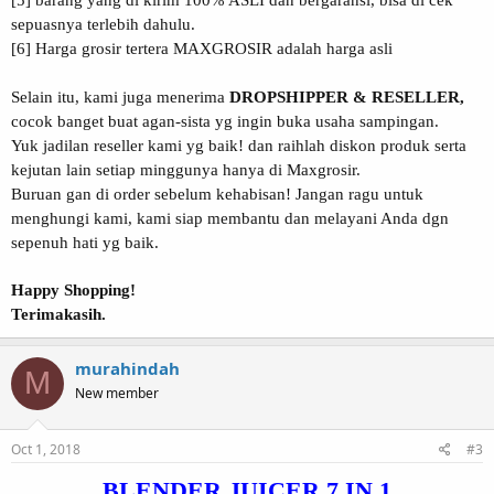
sepuasnya terlebih dahulu.
[6] Harga grosir tertera MAXGROSIR adalah harga asli
Selain itu, kami juga menerima
DROPSHIPPER & RESELLER,
cocok banget buat agan-sista yg ingin buka usaha sampingan.
Yuk jadilan reseller kami yg baik! dan raihlah diskon produk serta
kejutan lain setiap minggunya hanya di Maxgrosir.
Buruan gan di order sebelum kehabisan! Jangan ragu untuk
menghungi kami, kami siap membantu dan melayani Anda dgn
sepenuh hati yg baik.
Happy Shopping!
Terimakasih.
murahindah
M
New member
Oct 1, 2018
#3
BLENDER JUICER 7 IN 1