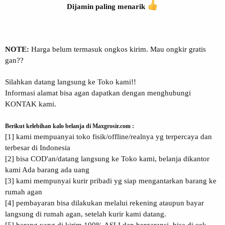
Dijamin paling menarik
NOTE:
Harga belum termasuk ongkos kirim. Mau ongkir gratis
gan??
Silahkan datang langsung ke Toko kami!!
Informasi alamat bisa agan dapatkan dengan menghubungi
KONTAK kami.
Berikut kelebihan kalo belanja di Maxgrosir.com :
[1] kami mempuanyai toko fisik/offline/realnya yg terpercaya dan
terbesar di Indonesia
[2] bisa COD'an/datang langsung ke Toko kami, belanja dikantor
kami Ada barang ada uang
[3] kami mempunyai kurir pribadi yg siap mengantarkan barang ke
rumah agan
[4] pembayaran bisa dilakukan melalui rekening ataupun bayar
langsung di rumah agan, setelah kurir kami datang.
[5] barang yang di kirim 100% ASLI dan bergaransi, bisa di cek