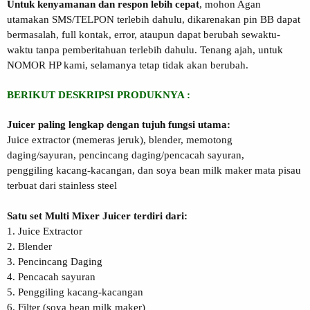
Untuk kenyamanan dan respon lebih cepat
, mohon Agan
utamakan SMS/TELPON terlebih dahulu, dikarenakan pin BB dapat
bermasalah, full kontak, error, ataupun dapat berubah sewaktu-
waktu tanpa pemberitahuan terlebih dahulu. Tenang ajah, untuk
NOMOR HP kami, selamanya tetap tidak akan berubah.
BERIKUT DESKRIPSI PRODUKNYA :
Juicer paling lengkap dengan tujuh fungsi utama:
Juice extractor (memeras jeruk), blender, memotong
daging/sayuran, pencincang daging/pencacah sayuran,
penggiling kacang-kacangan, dan soya bean milk maker mata pisau
terbuat dari stainless steel
Satu set Multi Mixer Juicer terdiri dari:
1. Juice Extractor
2. Blender
3. Pencincang Daging
4. Pencacah sayuran
5. Penggiling kacang-kacangan
6. Filter (soya bean milk maker)