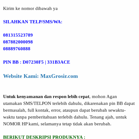
Kirim ke nomor dibawah ya
SILAHKAN TELP/SMS/WA:
081315523789
087882000098
08889760888
PIN BB : D07230F5 | 331B3ACE
Website Kami: MaxGrosir.com
Untuk kenyamanan dan respon lebih cepat
, mohon Agan
utamakan SMS/TELPON terlebih dahulu, dikarenakan pin BB dapat
bermasalah, full kontak, error, ataupun dapat berubah sewaktu-
waktu tanpa pemberitahuan terlebih dahulu. Tenang ajah, untuk
NOMOR HP kami, selamanya tetap tidak akan berubah.
BERIKUT DESKRIPSI PRODUKNYA :