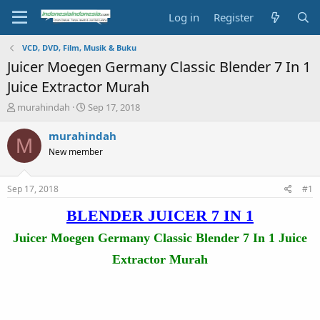
Log in
Register
VCD, DVD, Film, Musik & Buku
Juicer Moegen Germany Classic Blender 7 In 1
Juice Extractor Murah
T
S
murahindah
Sep 17, 2018
h
t
r
a
murahindah
M
e
r
New member
a
t
d
d
s
a
Sep 17, 2018
#1
t
t
a
e
BLENDER JUICER 7 IN 1
r
t
Juicer Moegen Germany Classic Blender 7 In 1 Juice
e
Extractor Murah
r