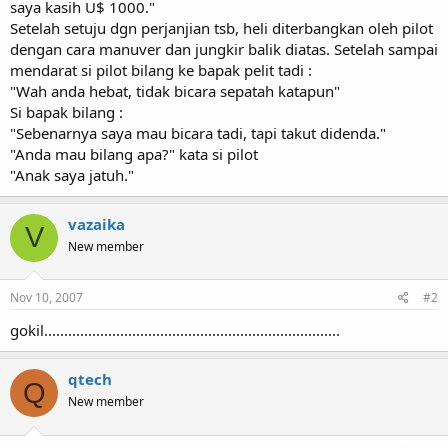
saya kasih U$ 1000."
Setelah setuju dgn perjanjian tsb, heli diterbangkan oleh pilot
dengan cara manuver dan jungkir balik diatas. Setelah sampai
mendarat si pilot bilang ke bapak pelit tadi :
"Wah anda hebat, tidak bicara sepatah katapun"
Si bapak bilang :
"Sebenarnya saya mau bicara tadi, tapi takut didenda."
"Anda mau bilang apa?" kata si pilot
"Anak saya jatuh."
vazaika
V
New member
Nov 10, 2007
#2
gokil..........................................................................
qtech
Q
New member