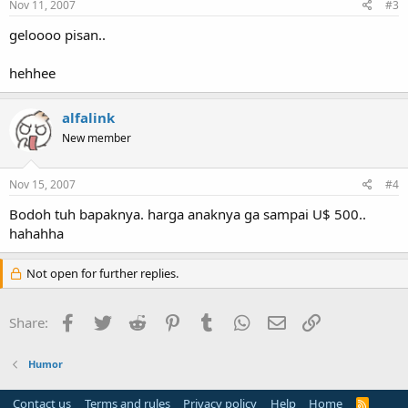
Nov 11, 2007
#3
geloooo pisan..
hehhee
alfalink
New member
Nov 15, 2007
#4
Bodoh tuh bapaknya. harga anaknya ga sampai U$ 500..
hahahha
Not open for further replies.
Facebook
Twitter
Reddit
Pinterest
Tumblr
WhatsApp
Email
Link
Share:
Humor
Contact us
Terms and rules
Privacy policy
Help
Home
R