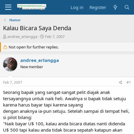
Log in
Register
Humor
Kalau Bicara Saya Denda
T
S
andree_erlangga
Feb 7, 2007
h
t
r
Not open for further replies.
a
e
r
a
t
andree_erlangga
d
d
New member
s
a
t
t
a
e
Feb 7, 2007
#1
r
t
Seorang bapak yang sangat-sangat pelit diajak anak
e
tersayangnya untuk naik heli. Awalnya si bapak tidak setuju
r
karena harus bayar tapi karena sayang
dengan anaknya ia-pun setuju. Setelah sampai di tempat heli,
si pilot bilang:
"Naik bayar U$ 100, kalau anda bicara diatas nanti didenda
U$ 500 tapi kalau anda tidak bicara sepatah katapun akan