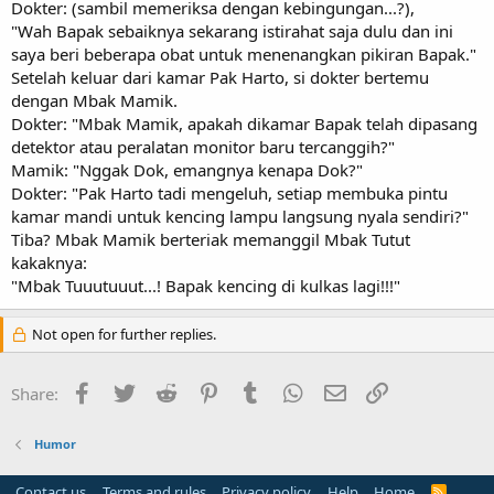
Dokter: (sambil memeriksa dengan kebingungan...?),
"Wah Bapak sebaiknya sekarang istirahat saja dulu dan ini
saya beri beberapa obat untuk menenangkan pikiran Bapak."
Setelah keluar dari kamar Pak Harto, si dokter bertemu
dengan Mbak Mamik.
Dokter: "Mbak Mamik, apakah dikamar Bapak telah dipasang
detektor atau peralatan monitor baru tercanggih?"
Mamik: "Nggak Dok, emangnya kenapa Dok?"
Dokter: "Pak Harto tadi mengeluh, setiap membuka pintu
kamar mandi untuk kencing lampu langsung nyala sendiri?"
Tiba? Mbak Mamik berteriak memanggil Mbak Tutut
kakaknya:
"Mbak Tuuutuuut...! Bapak kencing di kulkas lagi!!!"
Not open for further replies.
Facebook
Twitter
Reddit
Pinterest
Tumblr
WhatsApp
Email
Link
Share:
Humor
Contact us
Terms and rules
Privacy policy
Help
Home
R