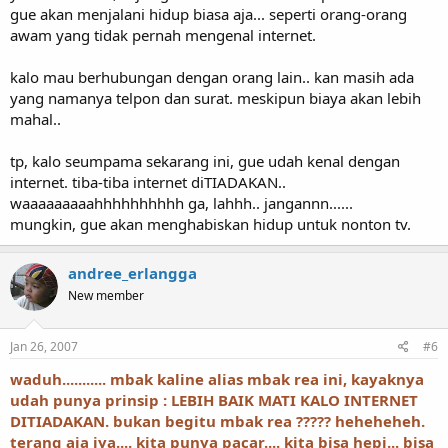
gue akan menjalani hidup biasa aja... seperti orang-orang
awam yang tidak pernah mengenal internet.
kalo mau berhubungan dengan orang lain.. kan masih ada
yang namanya telpon dan surat. meskipun biaya akan lebih
mahal..
tp, kalo seumpama sekarang ini, gue udah kenal dengan
internet. tiba-tiba internet diTIADAKAN..
waaaaaaaaahhhhhhhhhh ga, lahhh.. jangannn......
mungkin, gue akan menghabiskan hidup untuk nonton tv.
andree_erlangga
New member
Jan 26, 2007
#6
waduh........... mbak kaline alias mbak rea ini, kayaknya
udah punya prinsip : LEBIH BAIK MATI KALO INTERNET
DITIADAKAN. bukan begitu mbak rea ????? heheheheh.
terang aja iya.... kita punya pacar.... kita bisa hepi... bisa