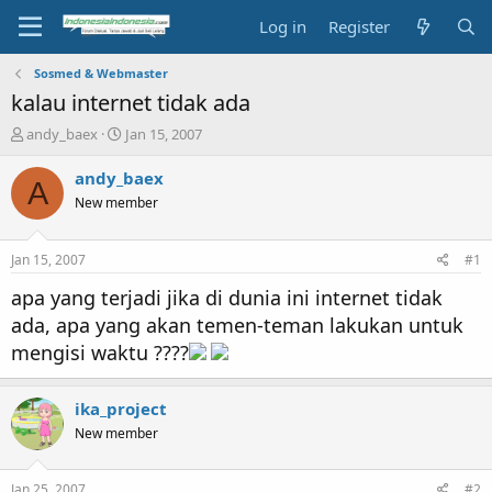
Log in
Register
Sosmed & Webmaster
kalau internet tidak ada
T
S
andy_baex
Jan 15, 2007
h
t
r
a
andy_baex
A
e
r
New member
a
t
d
d
s
a
Jan 15, 2007
#1
t
t
a
e
apa yang terjadi jika di dunia ini internet tidak
r
ada, apa yang akan temen-teman lakukan untuk
t
mengisi waktu ????
e
r
ika_project
New member
Jan 25, 2007
#2