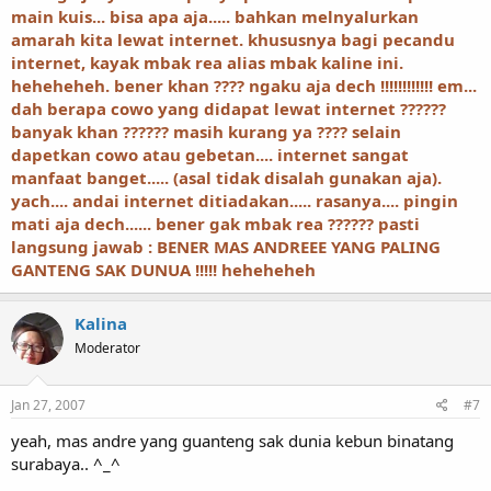
main kuis... bisa apa aja..... bahkan melnyalurkan
amarah kita lewat internet. khususnya bagi pecandu
internet, kayak mbak rea alias mbak kaline ini.
heheheheh. bener khan ???? ngaku aja dech !!!!!!!!!!!! em...
dah berapa cowo yang didapat lewat internet ??????
banyak khan ?????? masih kurang ya ???? selain
dapetkan cowo atau gebetan.... internet sangat
manfaat banget..... (asal tidak disalah gunakan aja).
yach.... andai internet ditiadakan..... rasanya.... pingin
mati aja dech...... bener gak mbak rea ?????? pasti
langsung jawab : BENER MAS ANDREEE YANG PALING
GANTENG SAK DUNUA !!!!! heheheheh
Kalina
Moderator
Jan 27, 2007
#7
yeah, mas andre yang guanteng sak dunia kebun binatang
surabaya.. ^_^