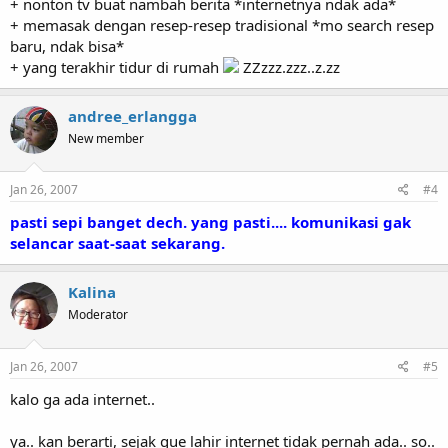
+ nonton tv buat nambah berita *internetnya ndak ada*
+ memasak dengan resep-resep tradisional *mo search resep
baru, ndak bisa*
+ yang terakhir tidur di rumah
ZZzzz.zzz..z.zz
andree_erlangga
New member
Jan 26, 2007
#4
pasti sepi banget dech. yang pasti.... komunikasi gak
selancar saat-saat sekarang.
Kalina
Moderator
Jan 26, 2007
#5
kalo ga ada internet..
ya.. kan berarti, sejak gue lahir internet tidak pernah ada.. so..