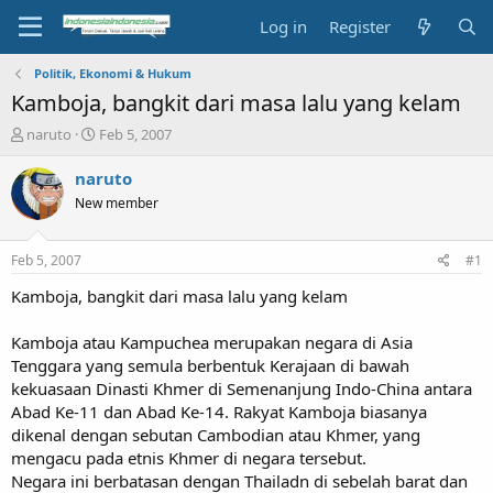
Log in
Register
Politik, Ekonomi & Hukum
Kamboja, bangkit dari masa lalu yang kelam
T
S
naruto
Feb 5, 2007
h
t
r
a
naruto
e
r
New member
a
t
d
d
s
a
Feb 5, 2007
#1
t
t
a
e
Kamboja, bangkit dari masa lalu yang kelam
r
t
Kamboja atau Kampuchea merupakan negara di Asia
e
Tenggara yang semula berbentuk Kerajaan di bawah
r
kekuasaan Dinasti Khmer di Semenanjung Indo-China antara
Abad Ke-11 dan Abad Ke-14. Rakyat Kamboja biasanya
dikenal dengan sebutan Cambodian atau Khmer, yang
mengacu pada etnis Khmer di negara tersebut.
Negara ini berbatasan dengan Thailadn di sebelah barat dan