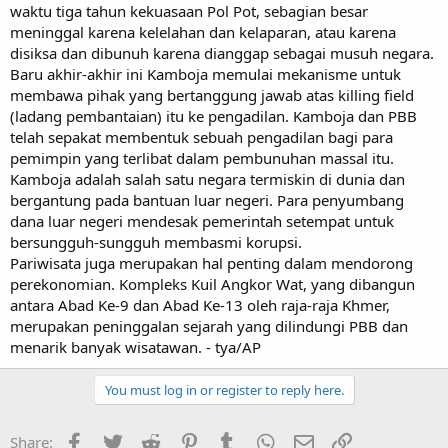
waktu tiga tahun kekuasaan Pol Pot, sebagian besar
meninggal karena kelelahan dan kelaparan, atau karena
disiksa dan dibunuh karena dianggap sebagai musuh negara.
Baru akhir-akhir ini Kamboja memulai mekanisme untuk
membawa pihak yang bertanggung jawab atas killing field
(ladang pembantaian) itu ke pengadilan. Kamboja dan PBB
telah sepakat membentuk sebuah pengadilan bagi para
pemimpin yang terlibat dalam pembunuhan massal itu.
Kamboja adalah salah satu negara termiskin di dunia dan
bergantung pada bantuan luar negeri. Para penyumbang
dana luar negeri mendesak pemerintah setempat untuk
bersungguh-sungguh membasmi korupsi.
Pariwisata juga merupakan hal penting dalam mendorong
perekonomian. Kompleks Kuil Angkor Wat, yang dibangun
antara Abad Ke-9 dan Abad Ke-13 oleh raja-raja Khmer,
merupakan peninggalan sejarah yang dilindungi PBB dan
menarik banyak wisatawan. - tya/AP
You must log in or register to reply here.
Facebook
Twitter
Reddit
Pinterest
Tumblr
WhatsApp
Email
Link
Share: