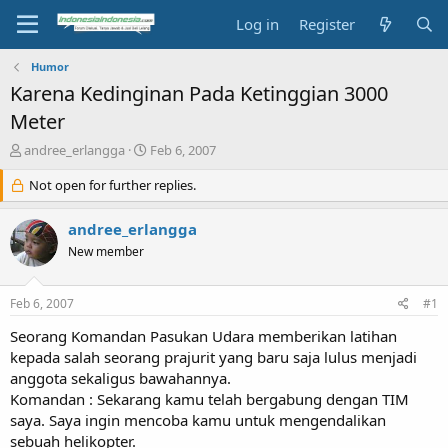
Log in
Register
Humor
Karena Kedinginan Pada Ketinggian 3000
Meter
T
S
andree_erlangga
Feb 6, 2007
h
t
r
Not open for further replies.
a
e
r
a
t
andree_erlangga
d
d
New member
s
a
t
t
a
e
Feb 6, 2007
#1
r
t
Seorang Komandan Pasukan Udara memberikan latihan
e
kepada salah seorang prajurit yang baru saja lulus menjadi
r
anggota sekaligus bawahannya.
Komandan : Sekarang kamu telah bergabung dengan TIM
saya. Saya ingin mencoba kamu untuk mengendalikan
sebuah helikopter.