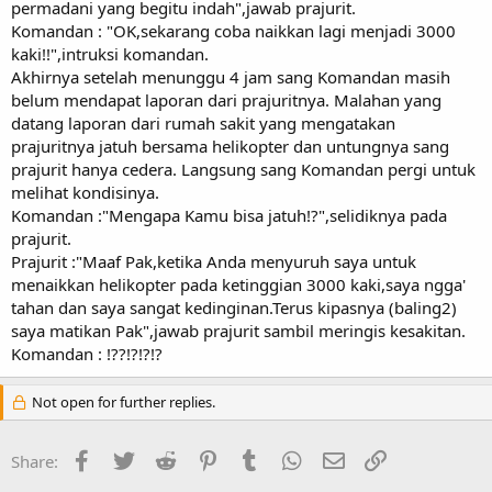
permadani yang begitu indah",jawab prajurit.
Komandan : "OK,sekarang coba naikkan lagi menjadi 3000
kaki!!",intruksi komandan.
Akhirnya setelah menunggu 4 jam sang Komandan masih
belum mendapat laporan dari prajuritnya. Malahan yang
datang laporan dari rumah sakit yang mengatakan
prajuritnya jatuh bersama helikopter dan untungnya sang
prajurit hanya cedera. Langsung sang Komandan pergi untuk
melihat kondisinya.
Komandan :"Mengapa Kamu bisa jatuh!?",selidiknya pada
prajurit.
Prajurit :"Maaf Pak,ketika Anda menyuruh saya untuk
menaikkan helikopter pada ketinggian 3000 kaki,saya ngga'
tahan dan saya sangat kedinginan.Terus kipasnya (baling2)
saya matikan Pak",jawab prajurit sambil meringis kesakitan.
Komandan : !??!?!?!?
Not open for further replies.
Facebook
Twitter
Reddit
Pinterest
Tumblr
WhatsApp
Email
Link
Share: