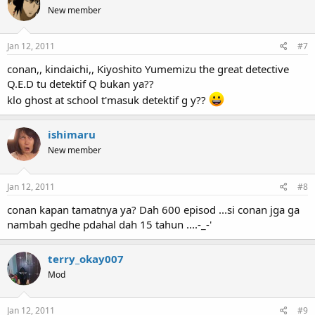
New member
Jan 12, 2011
#7
conan,, kindaichi,, Kiyoshito Yumemizu the great detective
Q.E.D tu detektif Q bukan ya??
klo ghost at school t'masuk detektif g y??
ishimaru
New member
Jan 12, 2011
#8
conan kapan tamatnya ya? Dah 600 episod ...si conan jga ga
nambah gedhe pdahal dah 15 tahun ....-_-'
terry_okay007
Mod
Jan 12, 2011
#9