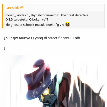
Larc said:
conan,, kindaichi,, Kiyoshito Yumemizu the great detective
Q.E.D tu detektif Q bukan ya??
klo ghost at school t'masuk detektif g y??
Q???? gw taunya Q yang di street fighter III nih....
Q