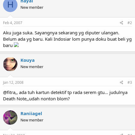
hayai
H
New member
Feb 4, 2007
#2
Aku juga suka. Sayangnya sekarang yg diputer ulangan.
Belum ada yg baru. Kali Indosiar lom punya doku buat beli yg
baru
Kouya
New member
Jan 12, 2008
#3
@fitra,, ada tuh kartun detektif tp rada serem gtu... judulnya
Death Note,,udah nonton blom?
Raniiagel
New member