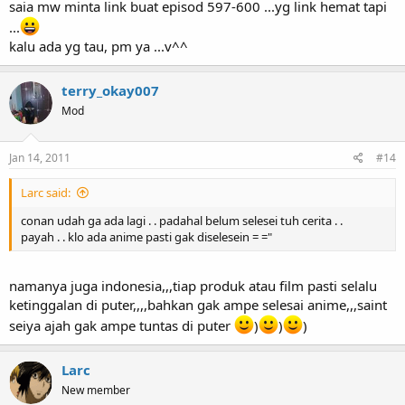
saia mw minta link buat episod 597-600 ...yg link hemat tapi
...
kalu ada yg tau, pm ya ...v^^
terry_okay007
Mod
Jan 14, 2011
#14
Larc said:
conan udah ga ada lagi . . padahal belum selesei tuh cerita . .
payah . . klo ada anime pasti gak diselesein = ="
namanya juga indonesia,,,tiap produk atau film pasti selalu
ketinggalan di puter,,,,bahkan gak ampe selesai anime,,,saint
seiya ajah gak ampe tuntas di puter
)
)
)
Larc
New member