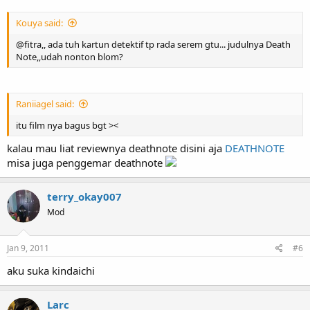
Kouya said:
@fitra,, ada tuh kartun detektif tp rada serem gtu... judulnya Death
Note,,udah nonton blom?
Raniiagel said:
itu film nya bagus bgt ><
kalau mau liat reviewnya deathnote disini aja
DEATHNOTE
misa juga penggemar deathnote
terry_okay007
Mod
Jan 9, 2011
#6
aku suka kindaichi
Larc