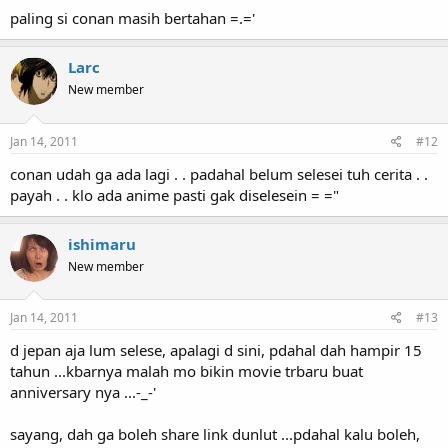
paling si conan masih bertahan =.='
Larc
New member
Jan 14, 2011
#12
conan udah ga ada lagi . . padahal belum selesei tuh cerita . .
payah . . klo ada anime pasti gak diselesein = ="
ishimaru
New member
Jan 14, 2011
#13
d jepan aja lum selese, apalagi d sini, pdahal dah hampir 15
tahun ...kbarnya malah mo bikin movie trbaru buat
anniversary nya ...-_-'
sayang, dah ga boleh share link dunlut ...pdahal kalu boleh,