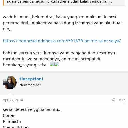
akhirnya semua musuh d kuil athena udah kalah semua kan . .
waduh km ini,,belum dral,,kalau yang km maksud itu sesi
pertama dral,,,makannya baca dong treadnya yang aku buat
nih,,,,
https://indonesiaindonesia.com/f/91679-anime-saint-seiya/
bahkan karena versi filmnya yang panjang dan kesannya
mendahului versi manganya,,anime ini sempat di
hentikan,,sayang sekali
tiaseptiani
New member
Apr 22, 2014
#17
serial detective yg tia tau itu...
Conan
Kindaichi
Clamp School