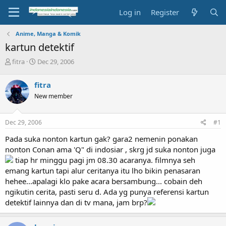
Log in
Register
Anime, Manga & Komik
kartun detektif
T
S
fitra
Dec 29, 2006
h
t
r
a
fitra
e
r
New member
a
t
d
d
s
a
Dec 29, 2006
#1
t
t
a
e
Pada suka nonton kartun gak? gara2 nemenin ponakan
r
nonton Conan ama 'Q" di indosiar , skrg jd suka nonton juga
t
tiap hr minggu pagi jm 08.30 acaranya. filmnya seh
e
emang kartun tapi alur ceritanya itu lho bikin penasaran
r
hehee...apalagi klo pake acara bersambung... cobain deh
ngikutin cerita, pasti seru d. Ada yg punya referensi kartun
detektif lainnya dan di tv mana, jam brp?