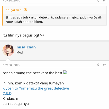
Nov 24, 2010
#4
Kouya said:
@fitra,, ada tuh kartun detektif tp rada serem gtu... judulnya Death
Note,,udah nonton blom?
itu film nya bagus bgt ><
misa_chan
Mod
Nov 28, 2010
#5
conan emang the best very the best
ini nih, komik detektif yang lumayan
Kiyoshito Yumemizu the great detective
Q.E.D
Kindaichi
dan sebagainya