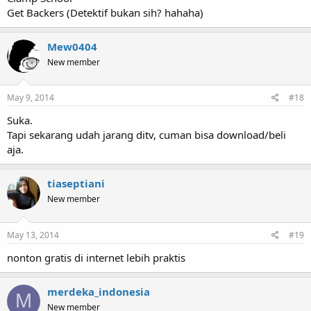
Get Backers (Detektif bukan sih? hahaha)
Mew0404
New member
May 9, 2014
#18
Suka.
Tapi sekarang udah jarang ditv, cuman bisa download/beli
aja.
tiaseptiani
New member
May 13, 2014
#19
nonton gratis di internet lebih praktis
merdeka_indonesia
M
New member