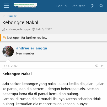
Log in
Register
Humor
Kebongce Nakal
T
S
andree_erlangga
Feb 6, 2007
h
t
r
Not open for further replies.
a
e
r
a
t
andree_erlangga
d
d
New member
s
a
t
t
a
e
Feb 6, 2007
#1
r
t
Kebongce Nakal
e
r
Ada seekor kebongce yang nakal. Suatu ketika dia jalan - jalan
ke pantai, dan dia bertemu dengan beberapa turis. Setelah
beberapa lama dia di pantai kemudian pulang.
Sampai di rumah dia dimarahi ibunya karena seharian tidak
pulang, kemudian dia menceritakan kepada ibunya: