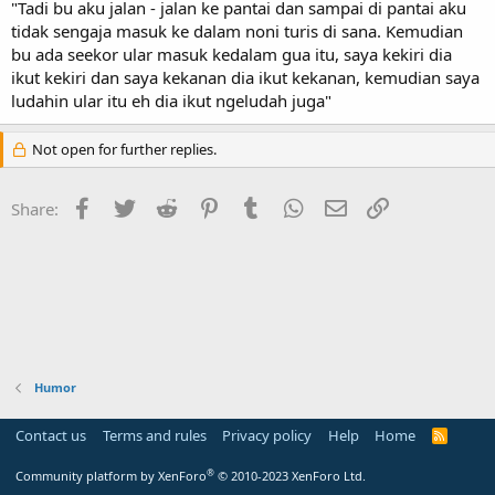
"Tadi bu aku jalan - jalan ke pantai dan sampai di pantai aku
tidak sengaja masuk ke dalam noni turis di sana. Kemudian
bu ada seekor ular masuk kedalam gua itu, saya kekiri dia
ikut kekiri dan saya kekanan dia ikut kekanan, kemudian saya
ludahin ular itu eh dia ikut ngeludah juga"
Not open for further replies.
Facebook
Twitter
Reddit
Pinterest
Tumblr
WhatsApp
Email
Link
Share:
Humor
Contact us
Terms and rules
Privacy policy
Help
Home
R
S
S
®
Community platform by XenForo
© 2010-2023 XenForo Ltd.