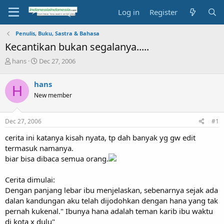
Log in
Register
Penulis, Buku, Sastra & Bahasa
Kecantikan bukan segalanya.....
T
S
hans
Dec 27, 2006
h
t
r
a
hans
H
e
r
New member
a
t
d
d
s
a
Dec 27, 2006
#1
t
t
a
e
cerita ini katanya kisah nyata, tp dah banyak yg gw edit
r
termasuk namanya.
t
biar bisa dibaca semua orang.
e
r
Cerita dimulai:
Dengan panjang lebar ibu menjelaskan, sebenarnya sejak ada
dalan kandungan aku telah dijodohkan dengan hana yang tak
pernah kukenal." Ibunya hana adalah teman karib ibu waktu
di kota x dulu"