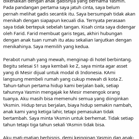
dikenalkan dengan anak gadisnya yang bernama Yasmin.
Pada pandangan pertama saya jatuh cinta, saya belum
pernah melihat gadis secantik itu. Saya bersumpah tidak akan
menikah dengan siapapun kecuali dia. Ternyata perasaan
saya tidak bertepuk sebelah tangan. Kisah cinta saya didengar
oleh Farid. Farid membuat garis tegas, akhiri hubungan
dengan anak tuan rumah itu atau sekalian lanjutkan dengan
menikahinya. Saya memilih yang kedua.
Perabot rumah yang mewah, menginap di hotel berbintang.
Begitu selesai S1 saya kembali ke Z, saya minta agar asset
yang di Mesir dijual untuk modal di Indonesia. KAmi
langsung membeli rumah yang cukup mewah di kota Z.
Tahun-tahun pertama hidup kami berjalan baik, setiap
tahunnya Yasmin mengajak ke Mesir menengok orang
tuanya. Aku masih bisa memenuhi semua yang diinginkan
YAsmin. Hidup terus berjalan, biaya hidup semakin nambah,
anak kami yang ketiga lahir, tetapi pemasukan tidak
bertambah. Saya minta YAsmin untuk berhemat. Tidak setiap
tahun tetapi tiga tahun sekali YAsmin tidak bisa.
Aku mati-matian berbisnis, demi keinginan Yasmin dan anak-