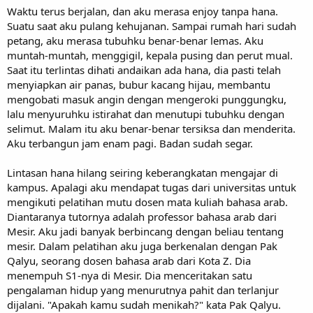
Waktu terus berjalan, dan aku merasa enjoy tanpa hana.
Suatu saat aku pulang kehujanan. Sampai rumah hari sudah
petang, aku merasa tubuhku benar-benar lemas. Aku
muntah-muntah, menggigil, kepala pusing dan perut mual.
Saat itu terlintas dihati andaikan ada hana, dia pasti telah
menyiapkan air panas, bubur kacang hijau, membantu
mengobati masuk angin dengan mengeroki punggungku,
lalu menyuruhku istirahat dan menutupi tubuhku dengan
selimut. Malam itu aku benar-benar tersiksa dan menderita.
Aku terbangun jam enam pagi. Badan sudah segar.
Lintasan hana hilang seiring keberangkatan mengajar di
kampus. Apalagi aku mendapat tugas dari universitas untuk
mengikuti pelatihan mutu dosen mata kuliah bahasa arab.
Diantaranya tutornya adalah professor bahasa arab dari
Mesir. Aku jadi banyak berbincang dengan beliau tentang
mesir. Dalam pelatihan aku juga berkenalan dengan Pak
Qalyu, seorang dosen bahasa arab dari Kota Z. Dia
menempuh S1-nya di Mesir. Dia menceritakan satu
pengalaman hidup yang menurutnya pahit dan terlanjur
dijalani. "Apakah kamu sudah menikah?" kata Pak Qalyu.