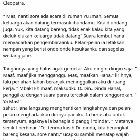
Cleopatra.
" Mas, nanti sore ada acara di rumah Yu Imah. Semua
keluarga akan datang termasuk ibundamu. Kita diundang
juga. Yuk, kita datang bareng, tidak enak kalau kita yang
dieluk-elukan keluarga tidak datang" Suara lembut hana
menyadarkan pengembaraanku. Pelan-pelan ia letakkan
nampan yang berisi onde-onde kesukaanku dan segelas
wedang jahe.
Tangannya yang halus agak gemetar. Aku dingin-dingin saja. "
Maaf..maaf jika mengganggu Mas, maafkan Hana," lirihnya,
lalu perlahan-lahan beranjak meninggalkan aku di ruang
kerja. " Mbak! Eh maaf, maksudku D..Din..Dinda Hana!,
panggilku dengan suara parau tercekak dalam tenggorokan. "
Ya Mas!"
sahut Hana langsung menghentikan langkahnya dan pelan-
pelan menghadapkan dirinya padaku. Ia berusaha untuk
tersenyum, agaknya ia bahagia dipanggil "dinda". " Matanya
sedikit berbinar. "Te..terima kasih Di..dinda, kita berangkat
bareng kesana, sore nanti," ucapku sambil menatap wajah