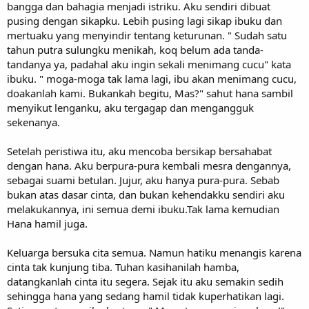
bangga dan bahagia menjadi istriku. Aku sendiri dibuat
pusing dengan sikapku. Lebih pusing lagi sikap ibuku dan
mertuaku yang menyindir tentang keturunan. " Sudah satu
tahun putra sulungku menikah, koq belum ada tanda-
tandanya ya, padahal aku ingin sekali menimang cucu" kata
ibuku. " moga-moga tak lama lagi, ibu akan menimang cucu,
doakanlah kami. Bukankah begitu, Mas?" sahut hana sambil
menyikut lenganku, aku tergagap dan mengangguk
sekenanya.
Setelah peristiwa itu, aku mencoba bersikap bersahabat
dengan hana. Aku berpura-pura kembali mesra dengannya,
sebagai suami betulan. Jujur, aku hanya pura-pura. Sebab
bukan atas dasar cinta, dan bukan kehendakku sendiri aku
melakukannya, ini semua demi ibuku.Tak lama kemudian
Hana hamil juga.
Keluarga bersuka cita semua. Namun hatiku menangis karena
cinta tak kunjung tiba. Tuhan kasihanilah hamba,
datangkanlah cinta itu segera. Sejak itu aku semakin sedih
sehingga hana yang sedang hamil tidak kuperhatikan lagi.