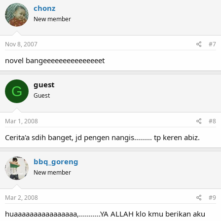
chonz
New member
Nov 8, 2007
#7
novel bangeeeeeeeeeeeeeeet
guest
G
Guest
Mar 1, 2008
#8
Cerita'a sdih banget, jd pengen nangis......... tp keren abiz.
bbq_goreng
New member
Mar 2, 2008
#9
huaaaaaaaaaaaaaaaa,...........YA ALLAH klo kmu berikan aku