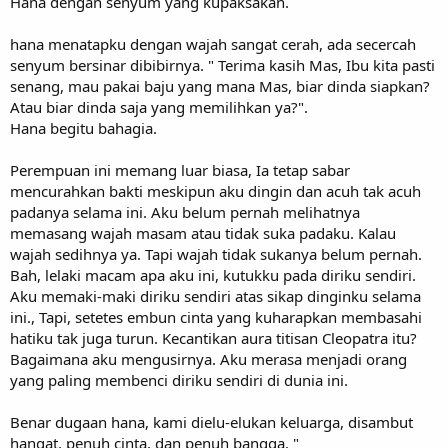
Hana dengan senyum yang kupaksakan.
hana menatapku dengan wajah sangat cerah, ada secercah
senyum bersinar dibibirnya. " Terima kasih Mas, Ibu kita pasti
senang, mau pakai baju yang mana Mas, biar dinda siapkan?
Atau biar dinda saja yang memilihkan ya?".
Hana begitu bahagia.
Perempuan ini memang luar biasa, Ia tetap sabar
mencurahkan bakti meskipun aku dingin dan acuh tak acuh
padanya selama ini. Aku belum pernah melihatnya
memasang wajah masam atau tidak suka padaku. Kalau
wajah sedihnya ya. Tapi wajah tidak sukanya belum pernah.
Bah, lelaki macam apa aku ini, kutukku pada diriku sendiri.
Aku memaki-maki diriku sendiri atas sikap dinginku selama
ini., Tapi, setetes embun cinta yang kuharapkan membasahi
hatiku tak juga turun. Kecantikan aura titisan Cleopatra itu?
Bagaimana aku mengusirnya. Aku merasa menjadi orang
yang paling membenci diriku sendiri di dunia ini.
Benar dugaan hana, kami dielu-elukan keluarga, disambut
hangat, penuh cinta, dan penuh bangga. "