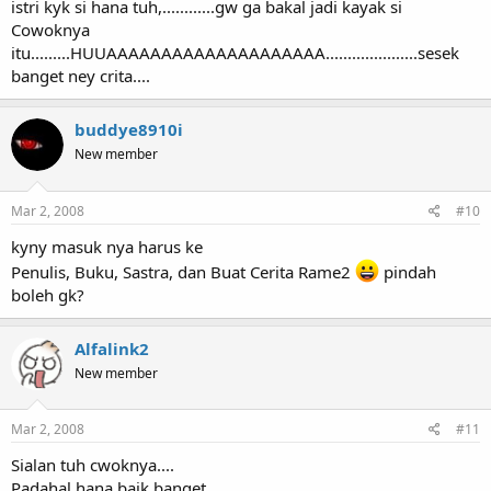
istri kyk si hana tuh,............gw ga bakal jadi kayak si
Cowoknya
itu.........HUUAAAAAAAAAAAAAAAAAAAA.....................sesek
banget ney crita....
buddye8910i
New member
Mar 2, 2008
#10
kyny masuk nya harus ke
Penulis, Buku, Sastra, dan Buat Cerita Rame2
pindah
boleh gk?
Alfalink2
New member
Mar 2, 2008
#11
Sialan tuh cwoknya....
Padahal hana baik banget..