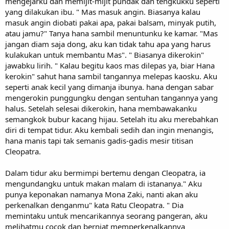
mengejarku dan memijit-mijit pundak dan tengkukku seperti
yang dilakukan ibu. " Mas masuk angin. Biasanya kalau
masuk angin diobati pakai apa, pakai balsam, minyak putih,
atau jamu?" Tanya hana sambil menuntunku ke kamar. "Mas
jangan diam saja dong, aku kan tidak tahu apa yang harus
kulakukan untuk membantu Mas". " Biasanya dikerokin"
jawabku lirih. " Kalau begitu kaos mas dilepas ya, biar Hana
kerokin" sahut hana sambil tangannya melepas kaosku. Aku
seperti anak kecil yang dimanja ibunya. hana dengan sabar
mengerokin punggungku dengan sentuhan tangannya yang
halus. Setelah selesai dikerokin, hana membawakanku
semangkok bubur kacang hijau. Setelah itu aku merebahkan
diri di tempat tidur. Aku kembali sedih dan ingin menangis,
hana manis tapi tak semanis gadis-gadis mesir titisan
Cleopatra.
Dalam tidur aku bermimpi bertemu dengan Cleopatra, ia
mengundangku untuk makan malam di istananya." Aku
punya keponakan namanya Mona Zaki, nanti akan aku
perkenalkan denganmu" kata Ratu Cleopatra. " Dia
memintaku untuk mencarikannya seorang pangeran, aku
melihatmu cocok dan berniat memperkenalkannya