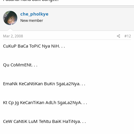
che_pholkye
New member
Mar 2, 2008
#12
CuKuP BaCa ToPiC Nya NiH. . .
Qu CoMmENt. . .
EmaNk KeCaNtiKan BuKn SgaLa2Nya. . .
Kt Cp Jg KeCanTiKan AdLh SgaLa2NyA. . .
CeW CaNtiK LuM TeNtu BaiK HaTiNya. . .