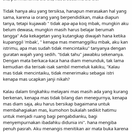
Tidak hanya aku yang tersiksa, hanapun merasakan hal yang
sama, karena ia orang yang berpendidikan, maka diapun
tanya, tetapi kujawab " tidak apa-apa koq mbak, mungkin aku
belum dewasa, mungkin masih harus belajar berumah
tangga" Ada kekagetan yang kutangkap diwajah hana ketika
kupanggil 'mbak', " kenapa mas memanggilku mbak, aku kan
istrimu, apa mas sudah tidak mencintaiku" tanyanya dengan
guratan wajah yang sedih. "tidak tahu" jawabku sekenanya.
Dengan mata berkaca-kaca hana diam menunduk, tak lama
kemudian dia terisak-isak sambil memeluk kakiku, "Kalau
mas tidak mencintaiku, tidak menerimaku sebagai istri
kenapa mas ucapkan janji nikah?
Kalau dalam tingkahku melayani mas masih ada yang kurang
berkenan, kenapa mas tidak bilang dan menegurnya, kenapa
mas diam saja, aku harus bersikap bagaimana untuk
membahagiakan mas, kumohon bukalah sedikit hatimu
untuk menjadi ruang bagi pengabdianku, bagi
menyempurnakan ibadahku didunia ini". hana mengiba
penuh pasrah. Aku menangis menitikan air mata buka karena