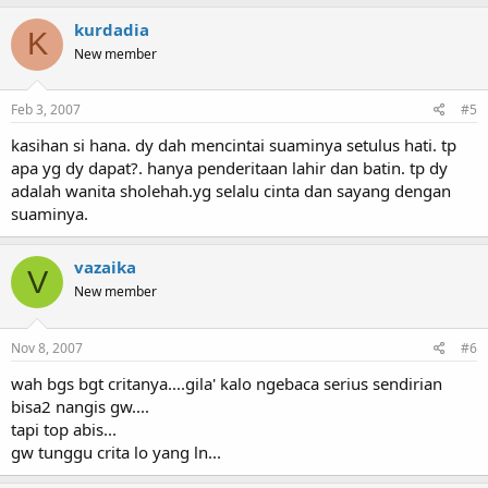
kurdadia
K
New member
Feb 3, 2007
#5
kasihan si hana. dy dah mencintai suaminya setulus hati. tp
apa yg dy dapat?. hanya penderitaan lahir dan batin. tp dy
adalah wanita sholehah.yg selalu cinta dan sayang dengan
suaminya.
vazaika
V
New member
Nov 8, 2007
#6
wah bgs bgt critanya....gila' kalo ngebaca serius sendirian
bisa2 nangis gw....
tapi top abis...
gw tunggu crita lo yang ln...