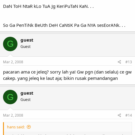
DaN ToH NtaR kLo TuA Jg KeriPuTaN KaN. . .
So Ga PenTiNk BeUth DeH CaNtiK Pa Ga NYA sesEorANk. . .
guest
G
Guest
Mar 2, 2008
#13
pacaran ama ce jeleq? sorry lah ya! Gw pgn (dan selalu) ce gw
cakep. yang jeleq ke laut aja; bikin rusak pemandangan
guest
G
Guest
Mar 2, 2008
#14
hans said: