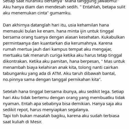
Setiap saat nuraniku bertanya" Mana tanggung jawabmu!"
Aku hanya diam dan mendesah sedih. " Entahlah, betapa sulit
aku menemukan cinta" gumamku.
Dan akhirnya datanglah hari itu, usia kehamilan hana
memasuki bulan ke enam. hana minta ijin untuk tinggal
bersama orang tuanya dengan alasan kesehatan. Kukabulkan
permintaanya dan kuantarkan dia kerumahnya. Karena
rumah mertua jauh dari kampus tempat aku mengajar,
mertuaku tak menaruh curiga ketika aku harus tetap tinggal
dikontrakan. Ketika aku pamitan, hana berpesan, " Mas untuk
menambah biaya kelahiran anak kita, tolong nanti cairkan
tabunganku yang ada di ATM. Aku taruh dibawah bantal,
no.pinnya sama dengan tanggal pernikahan kita".
Setelah hana tinggal bersama ibunya, aku sedikit lega. Setiap
hari Aku tidak bertemu dengan orang yang membuatku tidak
nyaman. Entah apa sebabnya bisa demikian. Hanya saja aku
sedikit repot, harus menyiapkan segalanya.
Tapi toh bukan masalah bagiku, karena aku sudah terbiasa
saat kuliah di Mesir.