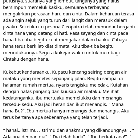
putusnya, suaranya yang lembut, tanganya yang halus
bersimpuh memeluk kakiku, semuanya terbayang
mengalirkan perasaan haru dan cinta. Dalam keharuan terasa
ada angin sejuk yang turun dari langit dan merasuk dalam
jiwaku. Seketika itu pesona Cleopatra telah memudar berganti
cinta hana yang datang di hati. Rasa sayang dan cinta pada
hana tiba-tiba begitu kuat mengakar dalam hatiku. Cahaya
hana terus berkilat-kilat dimata. Aku tiba-tiba begitu
merindukannya. Segera kukejar waktu untuk membagi
Cintaku dengan hana.
Kukebut kendaraanku. Kupacu kencang seiring dengan air
mataku yang menetes sepanjang jalan. Begitu sampai di
halaman rumah mertua, nyaris tangisku meledak. Kutahan
dengan nafas panjang dan kuusap air mataku. Melihat
kedatanganku, ibu mertuaku memelukku dan menangis
tersedu- sedu. Aku jadi heran dan ikut menangis. " Mana
hana Bu?". Ibu mertua hanya menangis dan menangis. Aku
terus bertanya apa sebenarnya yang telah terjadi.
" hanai...istrimu. .istrimu dan anakmu yang dikandungnya" . "
Ada apa dengan dia". " Dia telah tiada". " Ibu berkata apa!". "