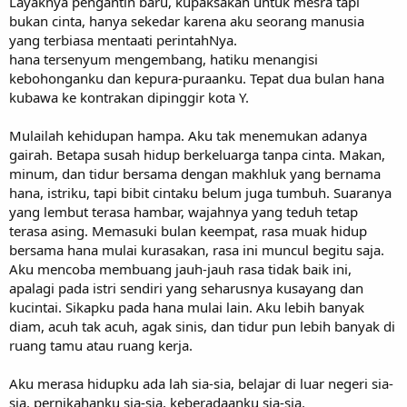
Layaknya pengantin baru, kupaksakan untuk mesra tapi
bukan cinta, hanya sekedar karena aku seorang manusia
yang terbiasa mentaati perintahNya.
hana tersenyum mengembang, hatiku menangisi
kebohonganku dan kepura-puraanku. Tepat dua bulan hana
kubawa ke kontrakan dipinggir kota Y.
Mulailah kehidupan hampa. Aku tak menemukan adanya
gairah. Betapa susah hidup berkeluarga tanpa cinta. Makan,
minum, dan tidur bersama dengan makhluk yang bernama
hana, istriku, tapi bibit cintaku belum juga tumbuh. Suaranya
yang lembut terasa hambar, wajahnya yang teduh tetap
terasa asing. Memasuki bulan keempat, rasa muak hidup
bersama hana mulai kurasakan, rasa ini muncul begitu saja.
Aku mencoba membuang jauh-jauh rasa tidak baik ini,
apalagi pada istri sendiri yang seharusnya kusayang dan
kucintai. Sikapku pada hana mulai lain. Aku lebih banyak
diam, acuh tak acuh, agak sinis, dan tidur pun lebih banyak di
ruang tamu atau ruang kerja.
Aku merasa hidupku ada lah sia-sia, belajar di luar negeri sia-
sia, pernikahanku sia-sia, keberadaanku sia-sia.