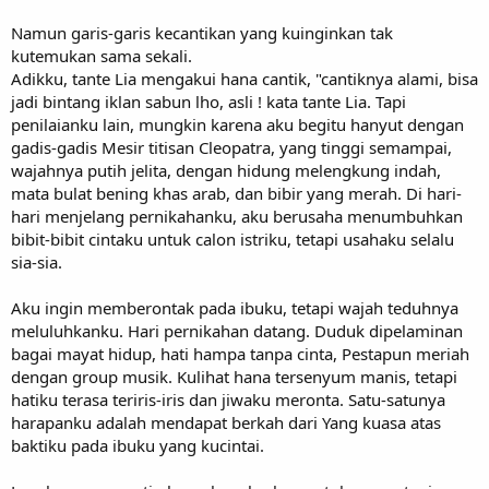
Namun garis-garis kecantikan yang kuinginkan tak
kutemukan sama sekali.
Adikku, tante Lia mengakui hana cantik, "cantiknya alami, bisa
jadi bintang iklan sabun lho, asli ! kata tante Lia. Tapi
penilaianku lain, mungkin karena aku begitu hanyut dengan
gadis-gadis Mesir titisan Cleopatra, yang tinggi semampai,
wajahnya putih jelita, dengan hidung melengkung indah,
mata bulat bening khas arab, dan bibir yang merah. Di hari-
hari menjelang pernikahanku, aku berusaha menumbuhkan
bibit-bibit cintaku untuk calon istriku, tetapi usahaku selalu
sia-sia.
Aku ingin memberontak pada ibuku, tetapi wajah teduhnya
meluluhkanku. Hari pernikahan datang. Duduk dipelaminan
bagai mayat hidup, hati hampa tanpa cinta, Pestapun meriah
dengan group musik. Kulihat hana tersenyum manis, tetapi
hatiku terasa teriris-iris dan jiwaku meronta. Satu-satunya
harapanku adalah mendapat berkah dari Yang kuasa atas
baktiku pada ibuku yang kucintai.