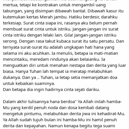
mertua, tetapi ke kontrakan untuk mengambil uang
tabungan, yang disimpan dibawah bantal. Dibawah kasur itu
kutemukan kertas Merah jambu. Hatiku berdesir, darahku
terkesiap. Surat cinta siapa ini, rasanya aku belum pernah
membuat surat cinta untuk istriku. Jangan-jangan ini surat
cinta istriku dengan lelaki lain. Gila! Jangan-jangan istriku
serong. Dengan rasa takut kubaca surat itu satu persatu. Dan
ternyata surat-surat itu adalah ungkapan hati hana yang
selama ini aku acuhkan. Ia menulis, betapa ia mati-matian
mencintaiku, meredam rindunya akan belaianku. Ia
menguatkan diri untuk menahan nestapa dan derita yang luar
biasa. Hanya Tuhan lah tempat ia meratap melabuhkan
dukanya. Dan ya .. Tuhan, ia tetap setia memanjatkan doa
untuk kebaikan suaminya.
Dan betapa dia ingin hadirnya cinta sejati dariku.
Dalam akhir tulisannya hana berdoa" Ya Allah inilah hamba-
Mu yang kerdil penuh noda dan dosa kembali datang
mengetuk pintumu, melabuhkan derita jiwa ini kehadirat-Mu.
Ya Allah sudah tujuh bulan ini hamba-Mu ini hamil penuh
derita dan kepayahan. Namun kenapa begitu tega suami