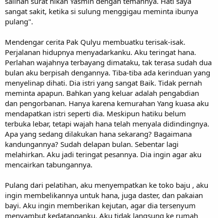
salinan surat nikah Yasmin dengan temannya. Hati saya
sangat sakit, ketika si sulung menggigau meminta ibunya
pulang".
Mendengar cerita Pak Qulyu membuatku terisak-isak.
Perjalanan hidupnya menyadarkanku. Aku teringat hana.
Perlahan wajahnya terbayang dimataku, tak terasa sudah dua
bulan aku berpisah dengannya. Tiba-tiba ada kerinduan yang
menyelinap dihati. Dia istri yang sangat Baik. Tidak pernah
meminta apapun. Bahkan yang keluar adalah pengabdian
dan pengorbanan. Hanya karena kemurahan Yang kuasa aku
mendapatkan istri seperti dia. Meskipun hatiku belum
terbuka lebar, tetapi wajah hana telah menyala didindingnya.
Apa yang sedang dilakukan hana sekarang? Bagaimana
kandungannya? Sudah delapan bulan. Sebentar lagi
melahirkan. Aku jadi teringat pesannya. Dia ingin agar aku
mencairkan tabungannya.
Pulang dari pelatihan, aku menyempatkan ke toko baju , aku
ingin membelikannya untuk hana, juga daster, dan pakaian
bayi. Aku ingin memberikan kejutan, agar dia tersenyum
menyambut kedatanganku. Aku tidak langsung ke rumah