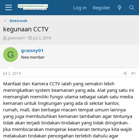
Log in
Register
Elektronik
kegunaan CCTV
T
S
granny01
Jul 2, 2019
h
t
r
a
granny01
G
e
r
New member
a
t
d
d
s
a
Jul 2, 2019
#1
t
t
a
e
Manfaat dari Kamera CCTV ialah yang semakin lebih
r
meningkatkan system keamanan yang ada. Alat yang satu ini
t
memanglah memiliki fungsi utama sebagai salah satu media
e
kemanan untuk lingkungan yang ada di sekitar kantor,
r
rumah, mall, dan berbagai macam tempat umum lainnya
yang juga membutuhkan kemanan tambahan agar tentunya
tidak akan terjadi tindakan-tindakan yang tidak diinginkan.
Jika membicarakan mengenai keamanan tentunya kita wajib
melakukan tindakan pencegahan terlebih dahulu agar