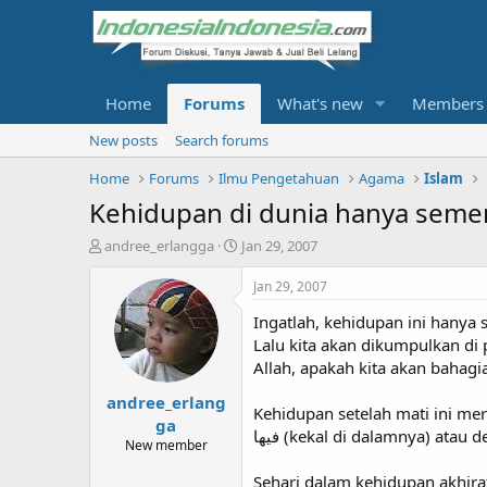
Home
Forums
What's new
Members
New posts
Search forums
Home
Forums
Ilmu Pengetahuan
Agama
Islam
Kehidupan di dunia hanya seme
T
S
andree_erlangga
Jan 29, 2007
h
t
r
a
Jan 29, 2007
e
r
Ingatlah, kehidupan ini hanya
a
t
d
d
Lalu kita akan dikumpulkan di 
s
a
Allah, apakah kita akan bahag
t
t
andree_erlang
a
e
Kehidupan setelah mati ini meru
r
ga
t
New member
e
r
Sehari dalam kehidupan akhira