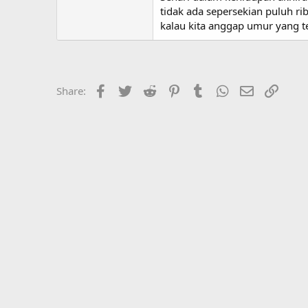
tidak ada sepersekian puluh ri
kalau kita anggap umur yang te
Facebook
Twitter
Reddit
Pinterest
Tumblr
WhatsApp
Email
Link
Share: