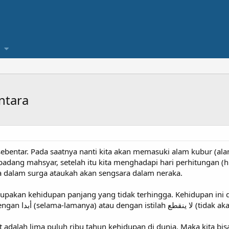
ntara
 sebentar. Pada saatnya nanti kita akan memasuki alam kubur (al
padang mahsyar, setelah itu kita menghadapi hari perhitungan (
ia dalam surga ataukah akan sengsara dalam neraka.
pakan kehidupan panjang yang tidak terhingga. Kehidupan ini diseb
فيها (kekal di dalamnya) atau dengan أبدا (selama-
t adalah lima puluh ribu tahun kehidupan di dunia. Maka kita b