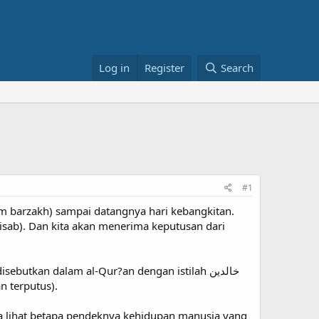
Log in
Register
Search
#1
am barzakh) sampai datangnya hari kebangkitan.
hisab). Dan kita akan menerima keputusan dari
utkan dalam al-Qur?an dengan istilah خالدين
lamanya) atau dengan istilah لا ينقطع (tidak akan terputus).
isa lihat betapa pendeknya kehidupan manusia yang