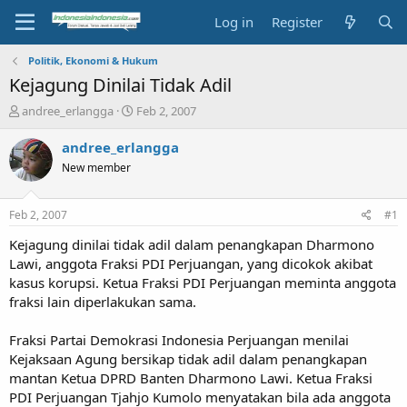
Log in
Register
Politik, Ekonomi & Hukum
Kejagung Dinilai Tidak Adil
T
S
andree_erlangga
Feb 2, 2007
h
t
r
a
andree_erlangga
e
r
New member
a
t
d
d
s
a
Feb 2, 2007
#1
t
t
a
e
Kejagung dinilai tidak adil dalam penangkapan Dharmono
r
Lawi, anggota Fraksi PDI Perjuangan, yang dicokok akibat
t
kasus korupsi. Ketua Fraksi PDI Perjuangan meminta anggota
e
fraksi lain diperlakukan sama.
r
Fraksi Partai Demokrasi Indonesia Perjuangan menilai
Kejaksaan Agung bersikap tidak adil dalam penangkapan
mantan Ketua DPRD Banten Dharmono Lawi. Ketua Fraksi
PDI Perjuangan Tjahjo Kumolo menyatakan bila ada anggota