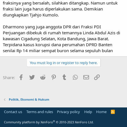
fraksinya yang bersalah, silahkan ditangkap. Namun untuk
fraksi lain juga harus diperlakukan sama. Demikian
diungkapkan Tjahjo Kumolo.
Dharmono yang juga anggota DPR dari Fraksi PDI
Perjuangan dibekuk di rumah temannya Linda Abdul Azis di
kawasan Cigadung Selatan, Kota Bandung, Jawa Barat.
Terpidana kasus korupsi dana perumahan DPRD Banten
senilai Rp 14 miliar sempat buron selama sepuluh bulan
You must log in or register to reply here.
Facebook
Twitter
Reddit
Pinterest
Tumblr
WhatsApp
Email
Link
Share:
Politik, Ekonomi & Hukum
Contact us
Terms and rules
Privacy policy
Help
Home
R
S
S
®
Community platform by XenForo
© 2010-2023 XenForo Ltd.