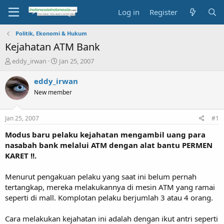
Log in
Register
Politik, Ekonomi & Hukum
Kejahatan ATM Bank
T
S
eddy_irwan
Jan 25, 2007
h
t
r
a
eddy_irwan
e
r
New member
a
t
d
d
s
a
Jan 25, 2007
#1
t
t
a
e
Modus baru pelaku kejahatan mengambil uang para
r
nasabah bank melalui ATM dengan alat bantu PERMEN
t
KARET !!.
e
r
Menurut pengakuan pelaku yang saat ini belum pernah
tertangkap, mereka melakukannya di mesin ATM yang ramai
seperti di mall. Komplotan pelaku berjumlah 3 atau 4 orang.
Cara melakukan kejahatan ini adalah dengan ikut antri seperti