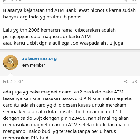
Biasanya kejahatan thd ATM Bank lewat hipnotis karna sudah
banyak org Indo yg bs ilmu hipnotis.
Lalu yg thn 2006 kemaren ramai dibicarakan adalah
pengcopyan data magnetic dr kartu ATM
atau kartu Debit dgn alat illegal. So Waspadalah ..2 juga
pulauemas.org
New member
Feb 4, 2007
#3
ada juga yg pake magnetic card. ati2 pas kalo pake ATM
biasanya kan kita masukin password PIN kita. nah magnetic
card itu adalah card yg di didesain kusus untuk merekam
semua kegiatan atm kita. misal si budi ngambil duit 1jt
dengan saldo 50jt dengan pin 123456, nah si maling akan
memasukan magnetic card di ATM setelah budi dan dia dpt
mengambil saldo budi yg tersedia tanpa perlu harus
memasukan PIN budi.