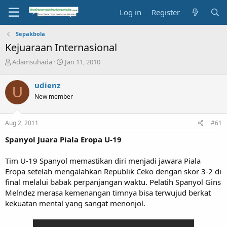
Log in
Register
Sepakbola
Kejuaraan Internasional
T
S
Adamsuhada
Jan 11, 2010
h
t
r
a
udienz
U
e
r
New member
a
t
d
d
s
a
Aug 2, 2011
#61
t
t
a
e
Spanyol Juara Piala Eropa U-19
r
t
Tim U-19 Spanyol memastikan diri menjadi jawara Piala
e
Eropa setelah mengalahkan Republik Ceko dengan skor 3-2 di
r
final melalui babak perpanjangan waktu. Pelatih Spanyol Gins
Melndez merasa kemenangan timnya bisa terwujud berkat
kekuatan mental yang sangat menonjol.