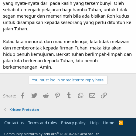
yang nyata-nyata dari pada kasih yang tersembunyi. Oleh
sebab itu menjadi pelajaran bagi hamba Tuhan, untuk tidak
segan menegur dan memerintah bila ada bisikan Roh kudus
untuk disampaikan kepada seseorang yang perlu dituntun ke
jalan Tuhan.
Kalau kita menurut dan mau mendengar, kita tidak melawan
dan memberontak kepada firman Tuhan, maka kita akan
hidup penuh kemujuran. Berkat Tuhan berlimpah-limpah dan
jalan kita berkenan kepada Tuhan, kita penuh
berkemenangan. Amin.
You must log in or register to reply here.
Facebook
Twitter
Reddit
Pinterest
Tumblr
WhatsApp
Email
Link
Share:
Kristen Protestan
Contact us
Terms and rules
Privacy policy
Help
Home
R
S
S
®
Community platform by XenForo
© 2010-2023 XenForo Ltd.