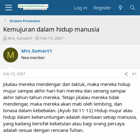
Log in
Register
Kristen Protestan
Kemujuran dalam hidup manusia
T
S
Mrs_Sumart1
Feb 13, 2007
h
t
r
a
Mrs_Sumart1
M
e
r
New member
a
t
d
d
s
a
Feb 13, 2007
#1
t
t
a
e
Jikalau mereka mendengar dan takluk, maka mereka hidup
r
mujur sampai akhir hari-hari mereka dan senang sampai
t
akhir tahun-tahun mereka. Tetapi jikalau mereka tidak
e
mendengar, maka mereka akan mati oleh lembing, dan
r
binasa dalam kebebalan. (Ayub 36:11-12) Hidup mujur atau
hidup dalam keberuntungan adalah dambaan setiap manusia,
yang kadang bersifat kebetulan atau bagi orang percaya
adalah sesuai dengan rencana Tuhan.