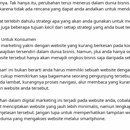
a. Tak hanya itu, perubahan terus menerus dalam dunia bisnis 
gi karena tidak ada rencana yang dapat anda andalkan untuk mend
 terlebih dahulu strategi apa yang akan anda gunakan untuk m
 juga beberapa tujuan kecil dari setiap strategi yang anda buat te
n Untuk Konsumen
al marketing yakni dengan website yang kurang berkesan pada k
wajiban tersendiri dalam dunia bisnis. Namun, jika anda hanya 
ite tersebut hanya akan menajdi ongkos bisnis saja daripada seb
kesan’ ini bukan berarti anda harus memiliki sebuah website den
da cukup memikirkan saja bagaimana seorang pengunjung tersebu
nda lambat, kurangnya proses navigasi, alur membaca yang kurang
 website anda tersebut.
an dalam digital marketing ini terjadi pada website anda, cobal
at menciptakan website yang jauh lebih minimalis, namun lengka
jelasan tersebut. Jangan lupa untuk memperhatikan tampilan we
k dunia yang mengakses website melalui smartphone.