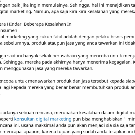
gan baik jika ingin memulainya. Sehingga, hal ini menajdikan tak
ital marketing. Namun, apa saja kira kira kesalahan yang mereka
era HIndari Beberapa Kesalahan Ini
Konsumen
tal marketing yang cukup fatal adalah dengan pelaku bisnis pe
ga sebelumnya, produk ataupun jasa yang anda tawarkan ini tid
gga saat ini banyak sekali perusahaan yang mencoba untuk menj
 Sehingga, mereka pada akhirnya hanya menerima kegagalan. Kar
un menggunakan jasa yang mereka tawarkan.
ncoba untuk menawarkan produk dan jasa tersebut kepada siapa 
agi kepada mereka yang benar benar membutuhkan produk anda
.
pa adanya sebuah rencana, merupakan kesalahan dalam digital ma
seperti
konsultan digital marketing
pun bisa menghabiskan 1 mi
encana ini, usaha maksimal anda pun akan menjadi sia sia saja t
 mencapai apapun, karena tujuan yang sudah anda tetapkan ini te