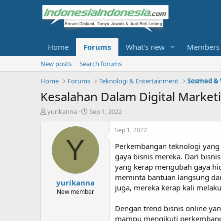
Home
Forums
What's new
Members
New posts
Search forums
Home
Forums
Teknologi & Entertainment
Sosmed &
Kesalahan Dalam Digital Market
T
S
yurikanna
Sep 1, 2022
h
t
r
a
Sep 1, 2022
e
r
Y
Perkembangan teknologi yang 
a
t
d
d
gaya bisnis mereka. Dari bisni
s
a
yang kerap mengubah gaya hidu
t
t
meminta bantuan langsung da
yurikanna
a
e
juga, mereka kerap kali melak
r
New member
t
Dengan trend bisnis online ya
e
r
mampu mengikuti perkembangan z