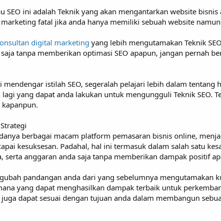
au SEO ini adalah Teknik yang akan mengantarkan website bisni
l marketing fatal jika anda hanya memiliki sebuah website namu
onsultan digital marketing
yang lebih mengutamakan Teknik SEO 
e saja tanpa memberikan optimasi SEO apapun, jangan pernah be
li mendengar istilah SEO, segeralah pelajari lebih dalam tentang
in lagi yang dapat anda lakukan untuk mengungguli Teknik SEO. Ter
n kapanpun.
Strategi
anya berbagai macam platform pemasaran bisnis online, menjad
ai kesuksesan. Padahal, hal ini termasuk dalam salah satu kesa
 serta anggaran anda saja tanpa memberikan dampak positif a
gubah pandangan anda dari yang sebelumnya mengutamakan kua
gi mana yang dapat menghasilkan dampak terbaik untuk perkembang
ni juga dapat sesuai dengan tujuan anda dalam membangun sebua