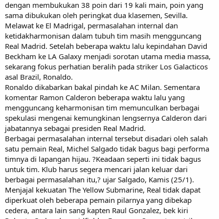
dengan membukukan 38 poin dari 19 kali main, poin yang
sama dibukukan oleh peringkat dua klasemen, Sevilla.
Melawat ke El Madrigal, permasalahan internal dan
ketidakharmonisan dalam tubuh tim masih mengguncang
Real Madrid. Setelah beberapa waktu lalu kepindahan David
Beckham ke LA Galaxy menjadi sorotan utama media massa,
sekarang fokus perhatian beralih pada striker Los Galacticos
asal Brazil, Ronaldo.
Ronaldo dikabarkan bakal pindah ke AC Milan. Sementara
komentar Ramon Calderon beberapa waktu lalu yang
mengguncang keharmonisan tim memunculkan berbagai
spekulasi mengenai kemungkinan lengsernya Calderon dari
jabatannya sebagai presiden Real Madrid.
Berbagai permasalahan internal tersebut disadari oleh salah
satu pemain Real, Michel Salgado tidak bagus bagi performa
timnya di lapangan hijau. ?Keadaan seperti ini tidak bagus
untuk tim. Klub harus segera mencari jalan keluar dari
berbagai permasalahan itu,? ujar Salgado, Kamis (25/1).
Menjajal kekuatan The Yellow Submarine, Real tidak dapat
diperkuat oleh beberapa pemain pilarnya yang dibekap
cedera, antara lain sang kapten Raul Gonzalez, bek kiri