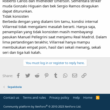
Roberto Carlos dan midfielder Emerson. Sementara striker
muda Gonzalo Higuain dan bek Sergio Ramos diragukan
dapat diturunkan.
Tidak konsisten
Berbeda dengan yang dialami tim tamu, kondisi internal
Villarreal tidak mengalami masalah berarti. Hanya saja,
penampilan yang tidak konsisten masih membayangi
pasukan Manuel Pellegrini saat menjamu Real Madrid. Dalam
lima pertandingan terakhir, Villarreal hanya mampu
membukukan empat poin, hasil dari sekali menang, sekali
seri dan tiga kali kalah.
You must log in or register to reply here.
Facebook
Twitter
Reddit
Pinterest
Tumblr
WhatsApp
Email
Link
Share:
Sepakbola
Contact us
Terms and rules
Privacy policy
Help
Home
R
S
S
®
Community platform by XenForo
© 2010-2023 XenForo Ltd.