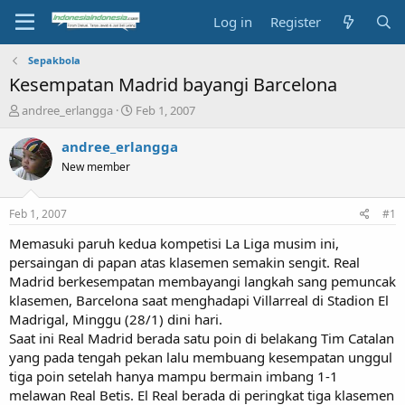
Log in
Register
Sepakbola
Kesempatan Madrid bayangi Barcelona
T
S
andree_erlangga
Feb 1, 2007
h
t
r
a
andree_erlangga
e
r
New member
a
t
d
d
s
a
Feb 1, 2007
#1
t
t
a
e
Memasuki paruh kedua kompetisi La Liga musim ini,
r
persaingan di papan atas klasemen semakin sengit. Real
t
Madrid berkesempatan membayangi langkah sang pemuncak
e
klasemen, Barcelona saat menghadapi Villarreal di Stadion El
r
Madrigal, Minggu (28/1) dini hari.
Saat ini Real Madrid berada satu poin di belakang Tim Catalan
yang pada tengah pekan lalu membuang kesempatan unggul
tiga poin setelah hanya mampu bermain imbang 1-1
melawan Real Betis. El Real berada di peringkat tiga klasemen