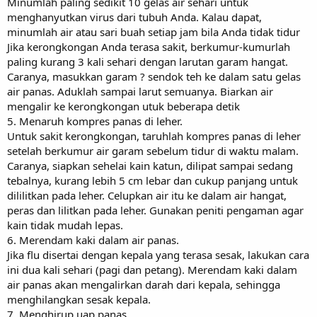
Minumlah paling sedikit 10 gelas air sehari untuk
menghanyutkan virus dari tubuh Anda. Kalau dapat,
minumlah air atau sari buah setiap jam bila Anda tidak tidur
Jika kerongkongan Anda terasa sakit, berkumur-kumurlah
paling kurang 3 kali sehari dengan larutan garam hangat.
Caranya, masukkan garam ? sendok teh ke dalam satu gelas
air panas. Aduklah sampai larut semuanya. Biarkan air
mengalir ke kerongkongan utuk beberapa detik
5. Menaruh kompres panas di leher.
Untuk sakit kerongkongan, taruhlah kompres panas di leher
setelah berkumur air garam sebelum tidur di waktu malam.
Caranya, siapkan sehelai kain katun, dilipat sampai sedang
tebalnya, kurang lebih 5 cm lebar dan cukup panjang untuk
dililitkan pada leher. Celupkan air itu ke dalam air hangat,
peras dan lilitkan pada leher. Gunakan peniti pengaman agar
kain tidak mudah lepas.
6. Merendam kaki dalam air panas.
Jika flu disertai dengan kepala yang terasa sesak, lakukan cara
ini dua kali sehari (pagi dan petang). Merendam kaki dalam
air panas akan mengalirkan darah dari kepala, sehingga
menghilangkan sesak kepala.
7. Menghirup uap panas.