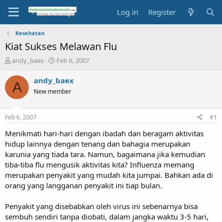
Log in
Register
Kesehatan
Kiat Sukses Melawan Flu
T
S
andy_baex
Feb 6, 2007
h
t
r
a
andy_baex
A
e
r
New member
a
t
d
d
s
a
Feb 6, 2007
#1
t
t
a
e
Menikmati hari-hari dengan ibadah dan beragam aktivitas
r
hidup lainnya dengan tenang dan bahagia merupakan
t
karunia yang tiada tara. Namun, bagaimana jika kemudian
e
tiba-tiba flu mengusik aktivitas kita? Influenza memang
r
merupakan penyakit yang mudah kita jumpai. Bahkan ada di
orang yang langganan penyakit ini tiap bulan.
Penyakit yang disebabkan oleh virus ini sebenarnya bisa
sembuh sendiri tanpa diobati, dalam jangka waktu 3-5 hari,