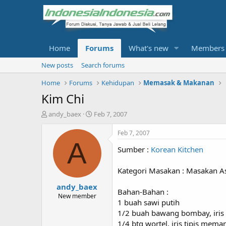
Home
Forums
What's new
Members
New posts
Search forums
Home
Forums
Kehidupan
Memasak & Makanan
Kim Chi
T
S
andy_baex
Feb 7, 2007
h
t
r
a
Feb 7, 2007
e
r
A
Sumber :
Korean Kitchen
a
t
d
d
s
a
Kategori Masakan : Masakan A
t
t
andy_baex
a
e
Bahan-Bahan :
r
New member
1 buah sawi putih
t
1/2 buah bawang bombay, iris 
e
r
1/4 btg wortel, iris tipis mema