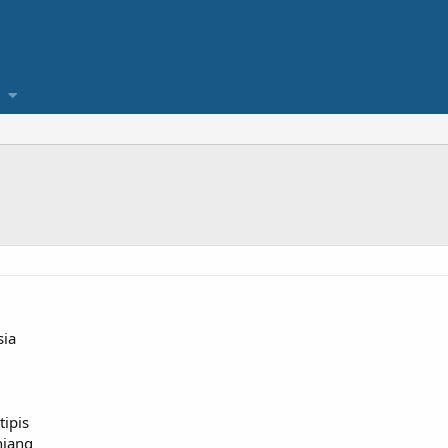
sia
tipis
njang