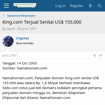
Log in
Register
Sosmed & Webmaster
King.com Terjual Senilai US$ 155.000
T
S
irigster
Jan 8, 2007
h
t
r
a
irigster
e
r
New member
a
t
d
d
s
a
Jan 8, 2007
#1
t
t
a
e
Tanggal: 14 Oct 2005
r
Sumber: NamaDomain.com
t
e
NamaDomain.com, Penjualan domain King.com senilai US$
r
155.000 atau setara Rp. 1,6 Milyar berhasil membawa
Sedo.com (situs jual beli domain) kedalam peringkat pertama
penjualan domain minggu ini, demikian dilaporkan
DNJournal dan dilansir NamaDomain.com.