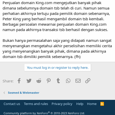
Penjualan domain King.com mengejutkan banyak pihak
dimana sebelumnya domain tsb telah di curi. Namun semua
perhatian akhirnya tertuju pada pemilik domain sebenarnya,
Peter King yang berhasil mengambil domain tsb kembali.
Berbagai persoalan mewarnai penjualan domain King.com
namun pada akhirnya transaksi tsb berhasil dengan sukses.
Bukan hanya permasalahan saja yang didapati namun sangat
menyenangkan mengetahui akhir perselisihan memiliki cerita
yang menyenangkan banyak pihak, dimana pada akhirnya
domain tsb dimiliki pemilik sebenarnya. (fh)
You must log in or register to reply here.
Facebook
Twitter
Reddit
Pinterest
Tumblr
WhatsApp
Email
Link
Share:
Sosmed & Webmaster
Contact us
Terms and rules
Privacy policy
Help
Home
R
S
S
®
Community platform by XenForo
© 2010-2023 XenForo Ltd.