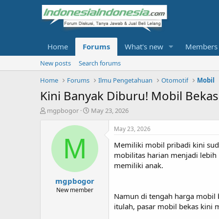
Home
Forums
What's new
Members
New posts
Search forums
Home
Forums
Ilmu Pengetahuan
Otomotif
Mobil
Kini Banyak Diburu! Mobil Bekas
T
S
mgpbogor
May 23, 2026
h
t
r
a
May 23, 2026
e
r
M
Memiliki mobil pribadi kini s
a
t
d
d
mobilitas harian menjadi lebih
s
a
memiliki anak.
t
t
mgpbogor
a
e
r
New member
Namun di tengah harga mobil 
t
itulah, pasar mobil bekas kini 
e
r