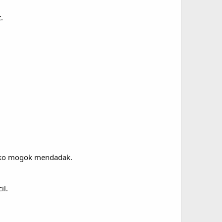
.
isiko mogok mendadak.
il.