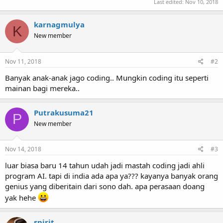
Last edited:
Nov 10, 2018
karnagmulya
K
New member
Nov 11, 2018
#2
Banyak anak-anak jago coding.. Mungkin coding itu seperti
mainan bagi mereka..
Putrakusuma21
P
New member
Nov 14, 2018
#3
luar biasa baru 14 tahun udah jadi mastah coding jadi ahli
program AI. tapi di india ada apa ya??? kayanya banyak orang
genius yang diberitain dari sono dah. apa perasaan doang
yak hehe
spirit