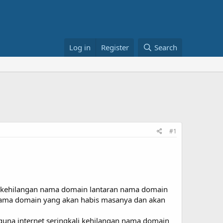
Log in
Register
Search
#1
a kehilangan nama domain lantaran nama domain
 nama domain yang akan habis masanya dan akan
guna internet seringkali kehilangan nama domain