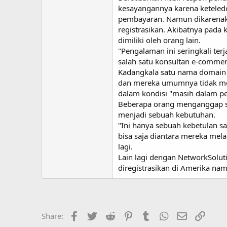
kesayangannya karena keteled
pembayaran. Namun dikarenaka
registrasikan. Akibatnya pada
dimiliki oleh orang lain.
"Pengalaman ini seringkali te
salah satu konsultan e-commer
Kadangkala satu nama domain y
dan mereka umumnya tidak mer
dalam kondisi "masih dalam per
Beberapa orang menganggap se
menjadi sebuah kebutuhan.
"Ini hanya sebuah kebetulan sa
bisa saja diantara mereka mela
lagi.
Lain lagi dengan NetworkSoluti
diregistrasikan di Amerika na
Facebook
Twitter
Reddit
Pinterest
Tumblr
WhatsApp
Email
Link
Share: