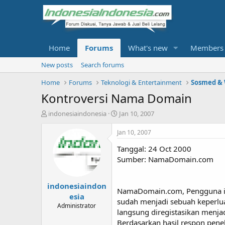
Home
Forums
What's new
Members
New posts
Search forums
Home
Forums
Teknologi & Entertainment
Sosmed &
Kontroversi Nama Domain
T
S
indonesiaindonesia
Jan 10, 2007
h
t
r
a
Jan 10, 2007
e
r
Tanggal: 24 Oct 2000
a
t
d
d
Sumber: NamaDomain.com
s
a
t
t
indonesiaindon
a
e
NamaDomain.com, Pengguna int
r
esia
sudah menjadi sebuah keperlu
t
Administrator
langsung diregistasikan menjad
e
r
Berdasarkan hasil respon pene