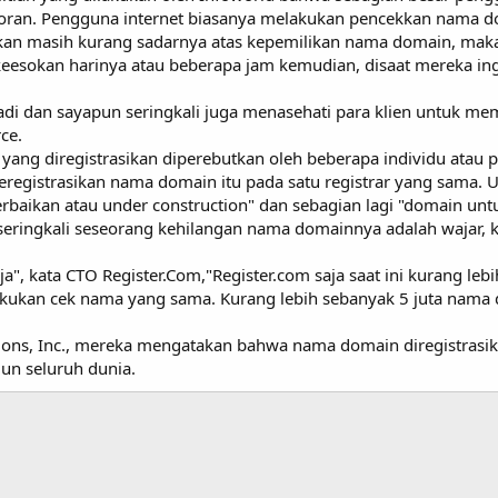
oran. Pengguna internet biasanya melakukan pencekkan nama 
n masih kurang sadarnya atas kepemilikan nama domain, maka
 keesokan harinya atau beberapa jam kemudian, disaat mereka in
rjadi dan sayapun seringkali juga menasehati para klien untuk 
ce.
ang diregistrasikan diperebutkan oleh beberapa individu atau
egistrasikan nama domain itu pada satu registrar yang sama. 
baikan atau under construction" dan sebagian lagi "domain untuk
ringkali seseorang kehilangan nama domainnya adalah wajar, 
ja", kata CTO Register.Com,"Register.com saja saat ini kurang l
kukan cek nama yang sama. Kurang lebih sebanyak 5 juta nama do
ons, Inc., mereka mengatakan bahwa nama domain diregistrasikan 
mun seluruh dunia.