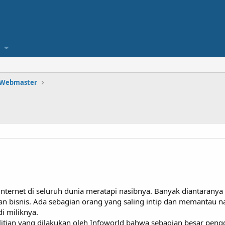
 Webmaster
ernet di seluruh dunia meratapi nasibnya. Banyak diantarany
an bisnis. Ada sebagian orang yang saling intip dan memantau
i miliknya.
litian yang dilakukan oleh Infoworld bahwa sebagian besar peng