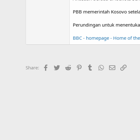
PBB memerintah Kosovo setela
Perundingan untuk menentukan 
BBC - homepage - Home of the 
Facebook
Twitter
Reddit
Pinterest
Tumblr
WhatsApp
Email
Link
Share: