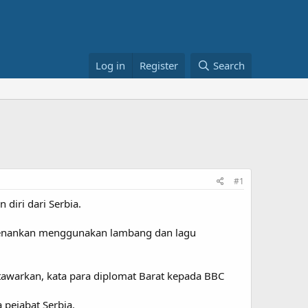
Log in
Register
Search
#1
iri dari Serbia.
erkenankan menggunakan lambang dan lagu
itawarkan, kata para diplomat Barat kepada BBC
 pejabat Serbia.