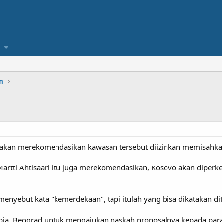
m
akan merekomendasikan kawasan tersebut diizinkan memisahkan d
s Martti Ahtisaari itu juga merekomendasikan, Kosovo akan dip
 menyebut kata "kemerdekaan", tapi itulah yang bisa dikatakan d
erbia, Beograd untuk mengajukan naskah proposalnya kepada para