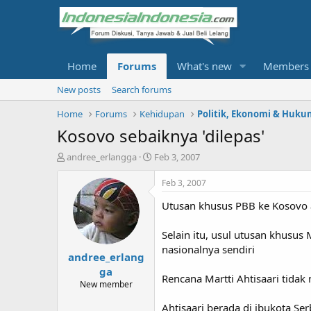
Home
Forums
What's new
Members
New posts
Search forums
Home
Forums
Kehidupan
Politik, Ekonomi & Huku
Kosovo sebaiknya 'dilepas'
T
S
andree_erlangga
Feb 3, 2007
h
t
r
a
Feb 3, 2007
e
r
Utusan khusus PBB ke Kosovo 
a
t
d
d
s
a
Selain itu, usul utusan khusu
t
t
nasionalnya sendiri
andree_erlang
a
e
r
ga
Rencana Martti Ahtisaari tidak
t
New member
e
r
Ahtisaari berada di ibukota S