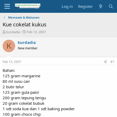
Log in
Register
Memasak & Makanan
Kue cokelat kukus
T
S
kurdadia
Feb 13, 2007
h
t
r
a
kurdadia
K
e
r
New member
a
t
d
d
s
a
Feb 13, 2007
#1
t
t
a
e
Bahan:
r
125 gram margarine
t
80 ml susu cair
e
2 butir telur
r
125 gram gula pasir
200 gram tepung terigu
20 gram cokelat bubuk
1 sdt soda kue dan 1 sdt baking powder
100 gram choco chip