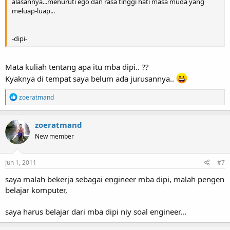
alasannya...menuruti ego dan rasa tinggi hati masa muda yang
meluap-luap...
-dipi-
Mata kuliah tentang apa itu mba dipi.. ??
Kyaknya di tempat saya belum ada jurusannya..
R
zoeratmand
e
a
c
zoeratmand
t
New member
i
o
n
s
Jun 1, 2011
#7
:
saya malah bekerja sebagai engineer mba dipi, malah pengen
belajar komputer,
saya harus belajar dari mba dipi niy soal engineer...