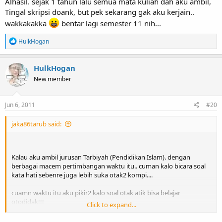
Alhasil. sejak 1 tahun lalu semua mata kuliah dah aku ambil,
Tingal skripsi doank, but pek sekarang gak aku kerjain..
wakkakakka
bentar lagi semester 11 nih...
R
HulkHogan
e
a
c
HulkHogan
t
New member
i
o
n
s
Jun 6, 2011
#20
:
jaka86tarub said:
Kalau aku ambil jurusan Tarbiyah (Pendidikan Islam). dengan
berbagai macem pertimbangan waktu itu.. cuman kalo bicara soal
kata hati sebenre juga lebih suka otak2 kompi....
cuamn waktu itu aku pikir2 kalo soal otak atik bisa belajar
otodidak!!!
Click to expand...
Alhasil. sejak 1 tahun lalu semua mata kuliah dah aku ambil, Tingal