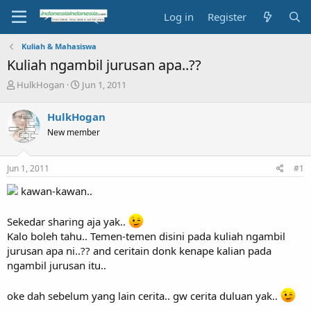
Log in
Register
Kuliah & Mahasiswa
Kuliah ngambil jurusan apa..??
T
S
HulkHogan
Jun 1, 2011
h
t
r
a
HulkHogan
e
r
New member
a
t
d
d
s
a
Jun 1, 2011
#1
t
t
a
e
kawan-kawan..
r
t
Sekedar sharing aja yak..
e
r
Kalo boleh tahu.. Temen-temen disini pada kuliah ngambil
jurusan apa ni..?? and ceritain donk kenape kalian pada
ngambil jurusan itu..
oke dah sebelum yang lain cerita.. gw cerita duluan yak..