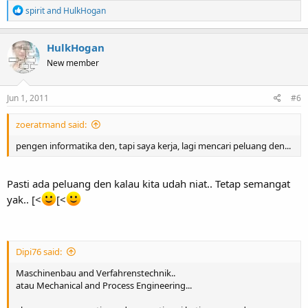
R
spirit
and
HulkHogan
e
a
c
HulkHogan
t
New member
i
o
n
s
Jun 1, 2011
#6
:
zoeratmand said:
pengen informatika den, tapi saya kerja, lagi mencari peluang den...
Pasti ada peluang den kalau kita udah niat.. Tetap semangat
yak.. [<
[<
Dipi76 said:
Maschinenbau and Verfahrenstechnik..
atau Mechanical and Process Engineering...