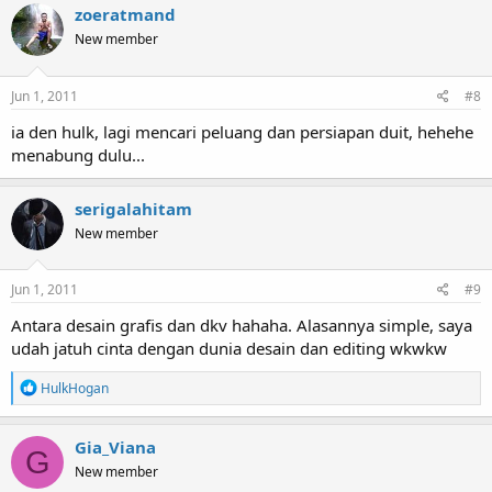
zoeratmand
New member
Jun 1, 2011
#8
ia den hulk, lagi mencari peluang dan persiapan duit, hehehe
menabung dulu...
serigalahitam
New member
Jun 1, 2011
#9
Antara desain grafis dan dkv hahaha. Alasannya simple, saya
udah jatuh cinta dengan dunia desain dan editing wkwkw
R
HulkHogan
e
a
c
Gia_Viana
G
t
New member
i
o