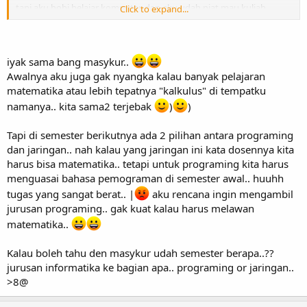
tapi aku hobi belajar komputer, dan aku udah niat mau kuliah
Click to expand...
komputer, ketika daftar kuliah petugas pendaftaran mahasiswa
bilang kalau jurusan terbaik disini adalah Teknik Informatika. karena
TI berhubungan erat dengan komputer aku ikuti aja saran petugas
itu.
iyak sama bang masykur..
Awalnya aku juga gak nyangka kalau banyak pelajaran
akhirnya aku sampai sekarang masih terjebak di kampus hingga
matematika atau lebih tepatnya "kalkulus" di tempatku
saat ini sebagai mahasiswa "senior"
,dulu aku gak tahu kalau
namanya.. kita sama2 terjebak
)
)
jurusan TI banyak mata kuliah matematikanya
Tapi di semester berikutnya ada 2 pilihan antara programing
dan jaringan.. nah kalau yang jaringan ini kata dosennya kita
harus bisa matematika.. tetapi untuk programing kita harus
menguasai bahasa pemograman di semester awal.. huuhh
tugas yang sangat berat.. |
aku rencana ingin mengambil
jurusan programing.. gak kuat kalau harus melawan
matematika..
Kalau boleh tahu den masykur udah semester berapa..??
jurusan informatika ke bagian apa.. programing or jaringan..
>8@