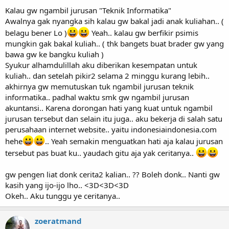
Kalau gw ngambil jurusan "Teknik Informatika"
Awalnya gak nyangka sih kalau gw bakal jadi anak kuliahan.. (
belagu bener Lo )
Yeah.. kalau gw berfikir psimis
mungkin gak bakal kuliah.. ( thk bangets buat brader gw yang
bawa gw ke bangku kuliah )
Syukur alhamdulillah aku diberikan kesempatan untuk
kuliah.. dan setelah pikir2 selama 2 minggu kurang lebih..
akhirnya gw memutuskan tuk ngambil jurusan teknik
informatika.. padhal waktu smk gw ngambil jurusan
akuntansi.. Karena dorongan hati yang kuat untuk ngambil
jurusan tersebut dan selain itu juga.. aku bekerja di salah satu
perusahaan internet website.. yaitu indonesiaindonesia.com
hehe
.. Yeah semakin menguatkan hati aja kalau jurusan
tersebut pas buat ku.. yaudach gitu aja yak ceritanya..
gw pengen liat donk cerita2 kalian.. ?? Boleh donk.. Nanti gw
kasih yang ijo-ijo lho.. <3D<3D<3D
Okeh.. Aku tunggu ye ceritanya..
zoeratmand