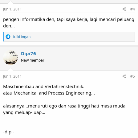
Jun 1, 2011
#4
pengen informatika den, tapi saya kerja, lagi mencari peluang
den...
R
HulkHogan
e
a
c
Dipi76
t
New member
i
o
n
s
Jun 1, 2011
#5
:
Maschinenbau and Verfahrenstechnik..
atau Mechanical and Process Engineering...
alasannya...menuruti ego dan rasa tinggi hati masa muda
yang meluap-luap...
-dipi-