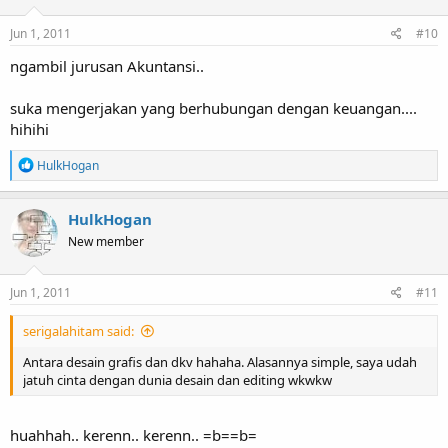
n
s
Jun 1, 2011
#10
:
ngambil jurusan Akuntansi..
suka mengerjakan yang berhubungan dengan keuangan....
hihihi
R
HulkHogan
e
a
c
HulkHogan
t
New member
i
o
n
s
Jun 1, 2011
#11
:
serigalahitam said:
Antara desain grafis dan dkv hahaha. Alasannya simple, saya udah
jatuh cinta dengan dunia desain dan editing wkwkw
huahhah.. kerenn.. kerenn.. =b==b=