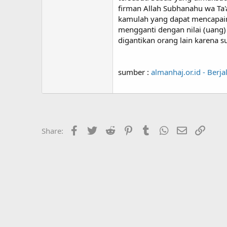
firman Allah Subhanahu wa Ta'a
kamulah yang dapat mencapainy
mengganti dengan nilai (uang
digantikan orang lain karena su
sumber :
almanhaj.or.id - Berj
Facebook
Twitter
Reddit
Pinterest
Tumblr
WhatsApp
Email
Link
Share: