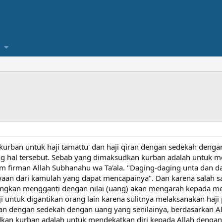
urban untuk haji tamattu' dan haji qiran dengan sedekah dengan
g hal tersebut. Sebab yang dimaksudkan kurban adalah untuk m
m firman Allah Subhanahu wa Ta'ala. "Daging-daging unta dan dar
akwaan dari kamulah yang dapat mencapainya". Dan karena salah s
dangkan mengganti dengan nilai (uang) akan mengarah kepada 
 untuk digantikan orang lain karena sulitnya melaksanakan haji
qiran dengan sedekah dengan uang yang senilainya, berdasarkan 
dkan kurban adalah untuk mendekatkan diri kepada Allah denga