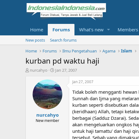
Home
Forums
What's new
Members
New posts
Search forums
Home
Forums
Ilmu Pengetahuan
Agama
Islam
kurban pd waktu haji
T
S
nurcahyo
Jan 27, 2007
h
t
r
a
Jan 27, 2007
e
r
Tidak boleh mengganti hewan k
a
t
d
d
Sunnah dan Ijma yang melaran
s
a
kurban seperti disebutkan dala
t
t
(keridhaan) Allah, tetapi ket
nurcahyo
a
e
berbagai (Sadduz Dzarai). Se
r
New member
akan mengeluarkan ongkos haji
t
untuk haji tamattu' dan haji 
e
r
tersebut. Sebab yang dimaksu