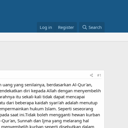
Log in
Register
Search
#1
 uang yang senilainya, berdasarkan Al-Qur'an,
endekatkan diri kepada Allah dengan menyembelih
ahnya itu sekali-kali tidak dapat mencapai
atu dari beberapa kaidah syari'ah adalah menutup
mempermainkan hukum Islam. Seperti seseorang
 pada saat ini.Tidak boleh mengganti hewan kurban
Al-Qur'an, Sunnah dan Ijma yang melarang hal
n menyembelih kurban seperti disebutkan dalam