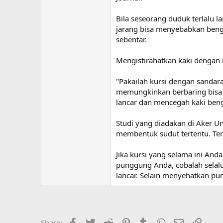
Bila seseorang duduk terlalu l
jarang bisa menyebabkan bengk
sebentar.
Mengistirahatkan kaki dengan
"Pakailah kursi dengan sandara
memungkinkan berbaring bisa j
lancar dan mencegah kaki ben
Studi yang diadakan di Aker U
membentuk sudut tertentu. Te
Jika kursi yang selama ini A
punggung Anda, cobalah selalu
lancar. Selain menyehatkan pun
Facebook
Twitter
Reddit
Pinterest
Tumblr
WhatsApp
Email
Link
Share: