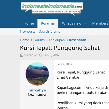
Home
Forums
What's new
Members
New posts
Search forums
Home
Forums
Kehidupan
Kesehatan
Kursi Tepat, Punggung Sehat
T
S
nurcahyo
Feb 5, 2007
h
t
r
a
Feb 5, 2007
e
r
Kursi Tepat, Punggung Sehat
a
t
d
d
Lihat Gambar
s
a
t
t
KapanLagi.com - Anda kerja di 
nurcahyo
a
e
perkembangan tubuh, terutama
r
New member
t
Pemilihan kursi yang tidak te
e
r
Journal.