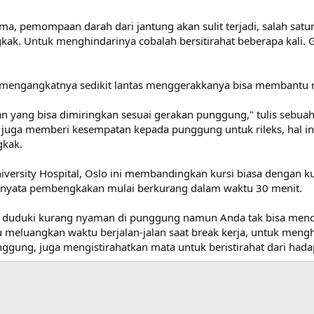
ama, pemompaan darah dari jantung akan sulit terjadi, salah sat
ak. Untuk menghindarinya cobalah bersitirahat beberapa kali. Gu
 mengangkatnya sedikit lantas menggerakkanya bisa membantu m
n yang bisa dimiringkan sesuai gerakan punggung," tulis sebuah
uga memberi kesempatan kepada punggung untuk rileks, hal ini
gkak.
niversity Hospital, Oslo ini membandingkan kursi biasa dengan
rnyata pembengkakan mulai berkurang dalam waktu 30 menit.
nda duduki kurang nyaman di punggung namun Anda tak bisa me
 meluangkan waktu berjalan-jalan saat break kerja, untuk mengh
ggung, juga mengistirahatkan mata untuk beristirahat dari hada